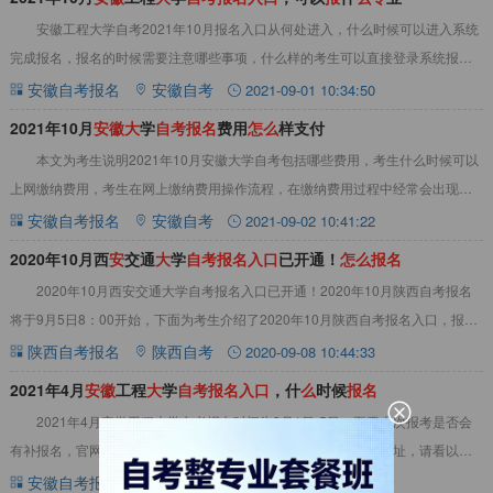
安徽工程大学自考2021年10月报名入口从何处进入，什么时候可以进入系统
完成报名，报名的时候需要注意哪些事项，什么样的考生可以直接登录系统报
名？详情请看以下文章内容。2021年10
安徽自考报名
安徽自考
2021-09-01 10:34:50
2021年10月
安
徽
大
学
自
考
报
名
费用
怎
么
样支付
本文为考生说明2021年10月安徽大学自考包括哪些费用，考生什么时候可以
上网缴纳费用，考生在网上缴纳费用操作流程，在缴纳费用过程中经常会出现哪
些问题等。2021年安徽大学自考10月
安徽自考报名
安徽自考
2021-09-02 10:41:22
2020年10月西
安
交通
大
学
自
考
报
名
入
口
已开通！
怎
么
报
名
2020年10月西安交通大学自考报名入口已开通！2020年10月陕西自考报名
将于9月5日8：00开始，下面为考生介绍了2020年10月陕西自考报名入口，报名
费用，报名流程等相关内容
陕西自考报名
陕西自考
2020-09-08 10:44:33
2021年4月
安
徽
工程
大
学
自
考
报
名
入
口
，什
么
时候
报
名
2021年4月安徽工程大学自考报名时间为3月1日-5日，至于本次报考是否会
有补报名，官网暂未通知。考生想知道哪一个报名入口才是官网网址，请看以下
文章内容。一、2021年4月安徽工程
安徽自考报名
安徽自考
2021-03-03 11:00:08