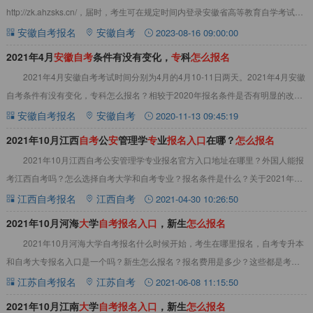
http://zk.ahzsks.cn/，届时，考生可在规定时间内登录安徽省高等教育自学考试考
生服务平台，报名参加2023年
安徽自考报名
安徽自考
2023-08-16 09:00:00
2021年4月
安
徽
自
考
条件有没有变化，
专
科
怎
么
报
名
2021年4月安徽自考考试时间分别为4月的4月10-11日两天。2021年4月安徽
自考条件有没有变化，专科怎么报名？相较于2020年报名条件是否有明显的改变
呢，请看以下内容。&nb
安徽自考报名
安徽自考
2020-11-13 09:45:19
2021年10月江西
自
考
公
安
管理学
专
业
报
名
入
口
在哪？
怎
么
报
名
2021年10月江西自考公安管理学专业报名官方入口地址在哪里？外国人能报
考江西自考吗？怎么选择自考大学和自考专业？报名条件是什么？关于2021年10
月江西自考报名入口及报名注意事项
江西自考报名
江西自考
2021-04-30 10:26:50
2021年10月河海
大
学
自
考
报
名
入
口
，新生
怎
么
报
名
2021年10月河海大学自考报名什么时候开始，考生在哪里报名，自考专升本
和自考大专报名入口是一个吗？新生怎么报名？报名费用是多少？这些都是考生
的问题，本文为考生详细解答。2021年
江苏自考报名
江苏自考
2021-06-08 11:15:50
2021年10月江南
大
学
自
考
报
名
入
口
，新生
怎
么
报
名