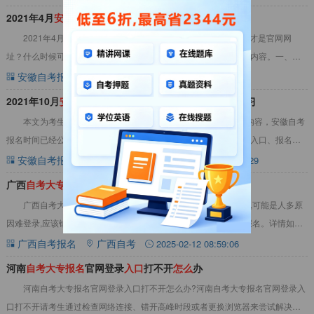
2021年4月
安
徽
师范
大
学
自
考
报
名
入
口
，什
么
时候
报
名
2021年4月安徽师范大学自考报名入口什么时候开通，哪一个才是官网网
址？什么时候可以登录进入系统呢？关于这些问题，请看下列问题内容。一、
2021年4月安徽师范大学自考报名入口官网网
安徽自考报名
安徽自考
2021-03-03 11:00:08
​2021年10月
安
徽
师范
大
学
自
考
什
么
时候
报
名
，
怎
么
样复习
本文为考生讲述关于2021年10月安徽师范大学自考报名时间内容，安徽自考
报名时间已经公布，下文为关于安徽师范大学自考报名时间、报名入口、报名条
件、报名费用、可报名专业等内容，详情请
安徽自考报名时间
安徽自考
2021-07-12 10:04:29
广西
自
考
大
专
报
名
官网
入
口
打不开了
怎
么
办
广西自考大专报名官网入口打不开了怎么办？如果在报名阶段,可能是人多原
因难登录,应该错开时段去登录。进入报名入口进行广西自考大专报名。详情如
下：点击查看&gt;&gt;广西自考资料，
广西自考报名
广西自考
2025-02-12 08:59:06
河南
自
考
大
专
报
名
官网登录
入
口
打不开
怎
么
办
河南自考大专报名官网登录入口打不开怎么办?河南自考大专报名官网登录入
口打不开请考生通过检查网络连接、错开高峰时段或者更换浏览器来尝试解决。