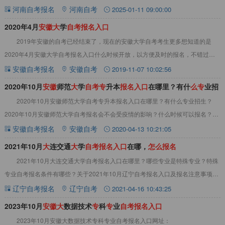
详情见下文：点此查看>>河南自考教材真题资
河南自考报名
河南自考
2025-01-11 09:00:00
2020年4月
安
徽
大
学
自
考
报
名
入
口
2019年安徽的自考已经结束了，现在的安徽大学自考考生更多想知道的是
2020年4月安徽大学自考报名入口什么时候开放，以方便及时的报名，不错过报
名。下面请看关于2020年4月安徽大学
安徽自考报名
安徽自考
2019-11-07 10:02:56
2020年10月
安
徽
师范
大
学
自
考
专
升本
报
名
入
口
在哪里？有什
么
专
业招
2020年10月安徽师范大学自考专升本报名入口在哪里？有什么专业招生？
生？
2020年10月安徽师范大学自考报名会不会受疫情的影响？什么时候可以报名？请
看以下内容。&nbsp;2020年
安徽自考报名
安徽自考
2020-04-13 10:21:05
2021年10月
大
连交通
大
学
自
考
报
名
入
口
在哪，
怎
么
报
名
2021年10月大连交通大学自考报名入口在哪里？哪些专业是特殊专业？特殊
专业自考报名条件有哪些？关于2021年10月辽宁自考报名入口及报名注意事项，
详情见下文：2021年10月大连
辽宁自考报名
辽宁自考
2021-04-16 10:43:25
2023年10月
安
徽
大
数据技术
专
科
专
业
自
考
报
名
入
口
2023年10月安徽大数据技术专科专业自考报名入口网址：