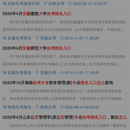
2022年10月吉林自考公安管理专
吉林自考报名时间
吉林自考
2022-06-12 14:25:27
2020年4月
安
徽
建筑
大
学
自
考
报
名
入
口
2019年安徽的自考已经结束了，现在的安徽建筑大学自考考生更多想知道的
是2020年4月安徽自考报名入口什么时候开放，以方便及时的报名，不错过报
名。下面请看关于2020年4月安徽建筑
安徽自考报名
安徽自考
2019-11-25 11:29:26
2020年4月
安
徽
师范
大
学
自
考
报
名
入
口
2019年安徽的自考已经结束了，现在的安徽师范大学自考考生更多想知道的
是2020年4月安徽师范大学自考报名入口什么时候开放，以方便及时的报名，不
错过报名。下面请看关于2020年4月
安徽自考报名
安徽自考
2019-11-20 17:16:05
2022年10月海南
自
考
大
专
财务管理(新)
专
业
报
名
入
口
怎
么
查询
2022年10月海南自考财务管理(新)专业报名入口：海南省自学考试报名系
统，考生登录报名系统进行网上注册和课程报考，下面为考生介绍10月海南财务
管理(新)自考报名官网，报名时间，报
海南自考报名
海南自考
2022-08-16 09:00:00
2022年4月山东公
安
管理学(原公
安
管理)
专
业
自
考
报
名
入
口
，新生
怎
么
2022年4月山东公安管理学(原公安管理)专业自考报名入口在哪里？哪些专业
报
名