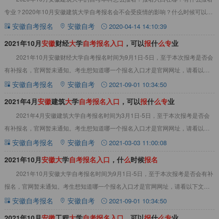
专业？2020年10月安徽建筑大学自考报名会不会受疫情的影响？什么时候可以报
名？请看以下内容。&nbsp;2
安徽自考报名
安徽自考
2020-04-14 14:10:39
2021年10月
安
徽
财经
大
学
自
考
报
名
入
口
，可以
报
什
么
专
业
2021年10月安徽财经大学自考报名时间为9月1日-5日，至于本次报考是否会
有补报名，官网暂未通知。考生想知道哪一个报名入口才是官网网址，请看以下
文章内容。2021年10月安徽财经
安徽自考报名
安徽自考
2021-09-01 10:34:50
2021年4月
安
徽
建筑
大
学
自
考
报
名
入
口
，可以
报
什
么
专
业
2021年4月安徽建筑大学自考报名时间为3月1日-5日，至于本次报考是否会
有补报名，官网暂未通知。考生想知道哪一个报名入口才是官网网址，请看以下
文章内容。一、2021年4月安徽建筑
安徽自考报名
安徽自考
2021-03-03 11:00:08
2021年10月
安
徽
大
学
自
考
报
名
入
口
，什
么
时候
报
名
2021年10月安徽大学自考报名时间为9月1日-5日，至于本次报考是否会有补
报名，官网暂未通知。考生想知道哪一个报名入口才是官网网址，请看以下文章
内容。2021年10月安徽大学自考
安徽自考报名
安徽自考
2021-09-01 10:34:50
2021年10月
安
徽
工程
大
学
自
考
报
名
入
口
，可以
报
什
么
专
业