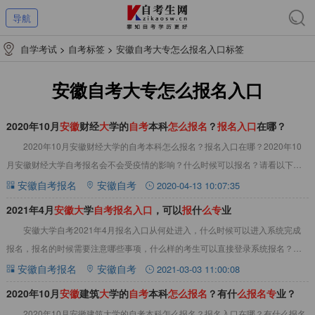
导航
自学考试
>
自考标签
>
安徽自考大专怎么报名入口标签
安徽自考大专怎么报名入口
2020年10月
安
徽
财经
大
学的
自
考
本科
怎
么
报
名
？
报
名
入
口
在哪？
2020年10月安徽财经大学的自考本科怎么报名？报名入口在哪？2020年10
月安徽财经大学自考报名会不会受疫情的影响？什么时候可以报名？请看以下内
容。&nbsp;2020年10月安
安徽自考报名
安徽自考
2020-04-13 10:07:35
2021年4月
安
徽
大
学
自
考
报
名
入
口
，可以
报
什
么
专
业
安徽大学自考2021年4月报名入口从何处进入，什么时候可以进入系统完成
报名，报名的时候需要注意哪些事项，什么样的考生可以直接登录系统报名？详
情请看以下文章内容。一、2021年4月安
安徽自考报名
安徽自考
2021-03-03 11:00:08
2020年10月
安
徽
建筑
大
学的
自
考
本科
怎
么
报
名
？有什
么
报
名
专
业？
2020年10月安徽建筑大学的自考本科怎么报名？报名入口在哪？有什么报名