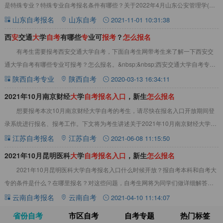
是特殊专业？特殊专业自考报名条件有哪些？关于2022年4月山东公安管理学(原
公安管理)自考报名入口及报名注
山东自考报名
山东自考
2021-11-01 10:31:38
西
安
交通
大
学
自
考
有哪些
专
业可
报
考
？
怎
么
报
名
有考生需要报考西安交通大学自考，下面自考生网带考生来了解一下西安交
通大学自考有哪些专业可报考？怎么报名。&nbsp;&nbsp;西安交通大学自考专业
层次分为专科和本科，其中本科专业
陕西自考专业
陕西自考
2020-03-13 16:34:11
2021年10月南京财经
大
学
自
考
报
名
入
口
，新生
怎
么
报
名
想要报考本次10月南京财经大学自考的考生，请尽快在报名入口开放期间登
录系统进行报名、报考工作。下文将为考生讲述关于2021年10月南京财经大学自
考报名入口相关内容，包括报名网址、报
江苏自考报名
江苏自考
2021-06-08 11:15:50
2021年10月昆明医科
大
学
自
考
报
名
入
口
，新生
怎
么
报
名
2021年10月昆明医科大学自考报名入口什么时候开放？报自考本科和自考大
专的条件是什么？在哪里报名？对这些问题，自考生网将为同学们做详细解答，
在昆明医科大学自考报考开始前，同学们可
云南自考报名
云南自考
2021-04-10 11:14:07
省份自考
市区自考
自考专题
热门标签