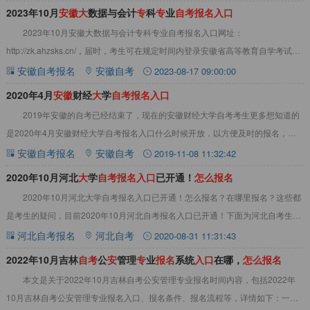
2023年10月
安
徽
大
数据与会计
专
科
专
业
自
考
报
名
入
口
2023年10月安徽大数据与会计专科专业自考报名入口网址：
http://zk.ahzsks.cn/，届时，考生可在规定时间内登录安徽省高等教育自学考试考
生服务平台，报名参加2023
安徽自考报名
安徽自考
2023-08-17 09:00:00
2020年4月
安
徽
财经
大
学
自
考
报
名
入
口
2019年安徽的自考已经结束了，现在的安徽财经大学自考考生更多想知道的
是2020年4月安徽财经大学自考报名入口什么时候开放，以方便及时的报名，不
错过报名。下面请看关于2020年4月
安徽自考报名
安徽自考
2019-11-08 11:32:42
2020年10月河北
大
学
自
考
报
名
入
口
已开通！
怎
么
报
名
2020年10月河北大学自考报名入口已开通！怎么报名？在哪里报名？这些都
是考生的疑问，目前2020年10月河北自考报名入口已开通！下面为河北自考生介
绍了2020年10月河北自考报名
河北自考报名
河北自考
2020-08-31 11:31:43
2022年10月吉林
自
考
公
安
管理
专
业
报
名
系统
入
口
在哪，
怎
么
报
名
本文是关于2022年10月吉林自考公安管理专业报名时间内容，包括2022年
10月吉林自考公安管理专业报名入口、报名条件、报名流程等，详情如下：一、