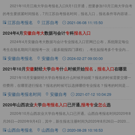
2021年10月江南大学自考报名入口9月1日开通，想要参加10月江南大学自考
的考生要抓紧时间报名，7月江苏自考报名时间，报名入口，报名条件等内容请看
下文：2021年10月江南大学自
江苏自考报名
江苏自考
2021-06-08 11:15:50
​2024年4月
安
徽
自
考
大
数据与会计
专
科
报
名
入
口
2024年4月安徽自考大数据与会计专业报名入口官网已公布，系统限定每位
考生在报名期间只能报考一次（最多能报四门课程），考生如报考多个专业内课
程也必须一次性完成。报名采用网上缴费，缴
安徽自考报名
安徽自考
2024-02-27 09:00:00
​2021年10月
安
徽
财经
大
学
自
考
什
么
时候开始
报
名
，
报
名
入
口
在哪里
2021年10月安徽财经大学自考报名什么时候开始呢？报名的时候需要交哪一
些费用，在哪里进行报名？报名的时候可以选择哪些专业报名？报考的时间是不
是会有区别呢？安徽自考报名时间已经公布
安徽自考报名时间
安徽自考
2021-07-12 10:04:29
2020年山西农业
大
学
自
考
报
名
入
口
已开通,
报
考
专
业
怎
么
选
2020年10月山西农业大学自考报名入口已开通。山西自考报名时间2020年8
月26日—2020年9月4日，其中，新生报名注册时间为2020年8月26日—2020年9
月1日。请考生抓
山西自考报名
山西自考
2020-08-28 10:16:53