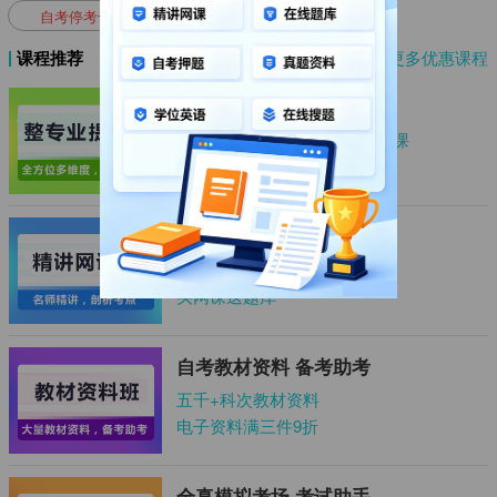
自考停考专业
课程推荐
更多优惠课程
整专业套餐
全专业资料、题库、学位、网课
最高直省2344元
超值精品网课 剖析考点
上千+科次精品网课
买网课送题库
自考教材资料 备考助考
五千+科次教材资料
电子资料满三件9折
全真模拟考场 考试助手