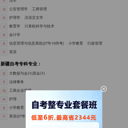
法学
F
公安管理学
工商管理
G
护理学
汉语言文学
H
教育学
计算机科学与技术
J
会计学
K
信息管理与信息系统(27年10停考)
小学教育
行政管理
X
英语
Y
新疆自考专科专业：
大数据与会计(原会计)
D
法律事务
F
工商企业管理
G
护理
H
小学教育
行政管理
X
英语(27年10停考)
Y