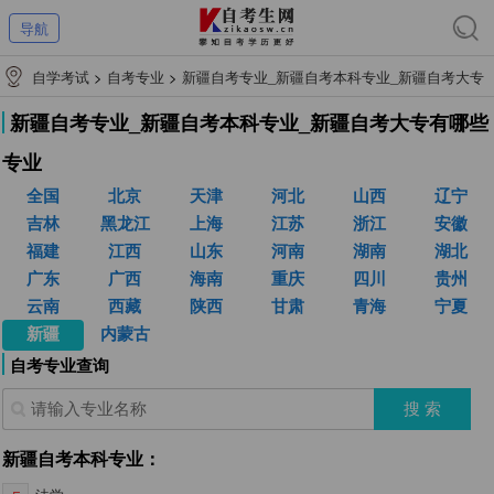
导航
自学考试
>
自考专业
>
新疆自考专业_新疆自考本科专业_新疆自考大专
有哪些专业
新疆自考专业_新疆自考本科专业_新疆自考大专有哪些
专业
全国
北京
天津
河北
山西
辽宁
吉林
黑龙江
上海
江苏
浙江
安徽
福建
江西
山东
河南
湖南
湖北
广东
广西
海南
重庆
四川
贵州
云南
西藏
陕西
甘肃
青海
宁夏
新疆
内蒙古
自考专业查询
新疆自考本科专业：