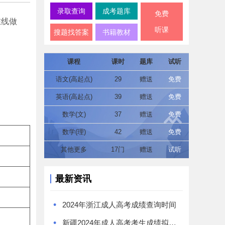
录取查询
成考题库
免费
在线做
听课
搜题找答案
书籍教材
课程
课时
题库
试听
语文(高起点)
29
赠送
免费
英语(高起点)
39
赠送
免费
数学(文)
37
赠送
免费
数学(理)
42
赠送
免费
其他更多
17门
赠送
试听
最新资讯
•
2024年浙江成人高考成绩查询时间
•
新疆2024年成人高考考生成绩拟于11月26日12时开始公布