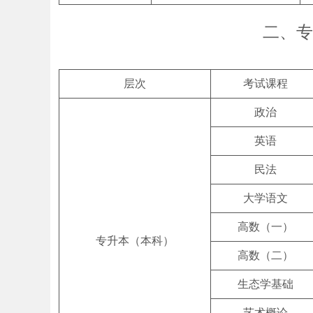
二、专
层次
考试课程
政治
英语
民法
大学语文
高数（一）
专升本（本科）
高数（二）
生态学基础
艺术概论