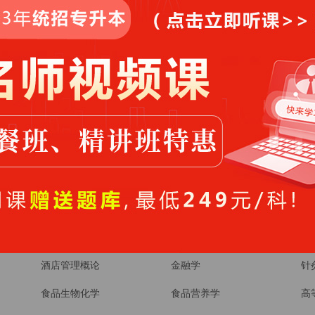
民法学
民航服务礼仪
池
混凝土结构基本原理
混凝土结构设计原理
游
实
物理化学
物理治疗学
环
电力电子技术
电子商务概论
电
矿床开采
社会学概论
社
管理学
系统解剖学
系
结构力学
综合音乐理论
美
色彩
英语
药
诊断学
语文学科知识与教学能力(初
财
中)
酒店管理概论
金融学
针
食品生物化学
食品营养学
高