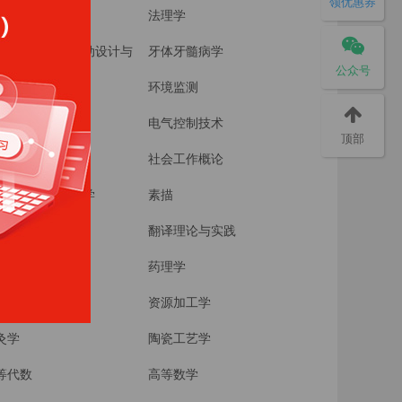
领优惠券
塘养殖学
法理学
戏指导和教育活动设计与
牙体牙髓病学
公众号
施
境工程学
环境监测
子技术基础
电气控制技术
顶部
会工作实务
社会工作概论
统解剖学、生理学
素描
学原理
翻译理论与实践
物化学
药理学
务管理
资源加工学
灸学
陶瓷工艺学
等代数
高等数学