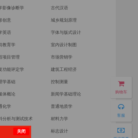
学影像诊断学
古代汉语
形创意
城乡规划原理
学英语
字体与版式设计
前教育学
室内设计制图
程项目管理
市场营销学
复功能评定学
建筑工程经济
理学基础
控制测量
购物车
媒体概论
新闻学基础理论
通化学
普通地质学
客服
料分析与测试技术
材料力学
成基础
标志设计
关闭