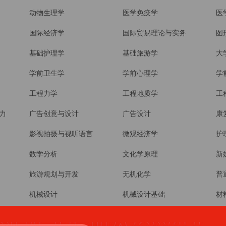
动物生理学
医学免疫学
医
国际经济学
国际贸易理论与实务
图
基础护理学
基础旅游学
大
学前卫生学
学前心理学
学
工程力学
工程地质学
工
力
广告创意与设计
广告设计
康
影视拍摄与视听语言
微观经济学
护
数学分析
文化学原理
新
旅游规划与开发
无机化学
普
机械设计
机械设计基础
材
材料概论
材料科学基础
构