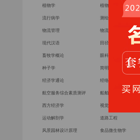
植物学
植物造景
流行病学
测绘学
物流管理
物流经济学
现代汉语
田径
畜牧学概论
眼科学基础
种子学
简明中国民航发展史
经济学通论
经络腧穴学
航空服务综合素质测评
船舶原理
西方经济学
视觉传达设计基础
运动解剖学
道路工程
风景园林设计原理
食品微生物学