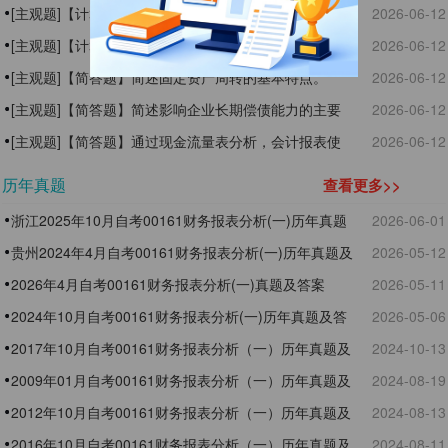
2024年末股票市价为192元，公司目前尚无优先股。计
如下:年初总资产为6 000万元，年末总资产为9000万元;
[主观题]【计算题】B公司2024年的部分财务数据如下:
2026-06-12
算:(1） 2024年J公司基本每股收益。(2)2024年末J公司
净利润为900万元。计算:(1）该公司2024年的总资产平
存货年初为400万元，年末为500万元;主营业务收入净
[主观题]【计算题】A公司2024年有关财务指标如下:利
2026-06-12
市盈率。
均额。(2）该公司2024年的总资产净利率。
额为6 000万元;主营业务成本为3600万元。计算:(1)B公
润总额1200万元，利息费用200万元。计算该公司2024
[主观题]【简答题】简述固定资产周转的基本特点。
2026-06-12
司2024年度的存货周转率。(2）B公司2024年度的存货
年息税前利润和利息保障倍数。
[主观题]【简答题】简述影响企业长期偿债能力的主要
2026-06-12
周转天数。
因素。
[主观题]【简答题】通过现金流量表分析，会计报表使
2026-06-12
用者可以达到哪些目的?
历年真题
查看更多>>
浙江2025年10月自考00161财务报表分析(一)历年真题
2026-06-01
及答案
贵州2024年4月自考00161财务报表分析(一)历年真题及
2026-05-12
答案
2026年4月自考00161财务报表分析(一)真题及答案
2026-05-11
2024年10月自考00161财务报表分析(一)历年真题及答
2026-05-06
案
2017年10月自考00161财务报表分析（一）历年真题及
2024-10-13
答案
2009年01月自考00161财务报表分析（一）历年真题及
2024-08-19
答案
2012年10月自考00161财务报表分析（一）历年真题及
2024-08-13
答案
2016年10月自考00161财务报表分析（一）历年真题及
2024-08-11