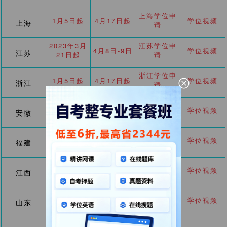
上海学位申
1月5日起
4月17日起
学位视频
上海
请
2023年3月
江苏学位申
4月8日-9日
学位视频
江苏
21日起
请
浙江学位申
1月5日起
4月17日起
学位视频
浙江
请
安徽学位申
3月3日起
4月8-25日
学位视频
安徽
请
福建学位申
学位视频
福建
-
-
请
江西学位申
2月25日起
4月9日起
学位视频
江西
请
4月2日-4月
2023年4月
山东学位申
学位视频
山东
6日
22-23日
请
河南学位申