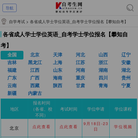
导航
自学考试
>
各省成人学士学位英语_自考学士学位报名【攀知自考】
各省成人学士学位英语_自考学士学位报名【攀知自
考】
全国
北京
天津
河北
山西
辽宁
吉林
黑龙江
上海
江苏
浙江
安徽
福建
江西
山东
河南
湖南
湖北
广东
广西
海南
重庆
四川
贵州
云南
西藏
陕西
甘肃
青海
宁夏
新疆
内蒙古
报名时间
地区
（各省、校
考试时间
学位申请
学位课程
不同）
9月18日-23
点此查看
点此查看
学位视频
北京
日