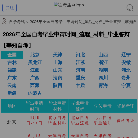
导航
自学考试
>
2026年全国自考毕业申请时间_流程_材料_毕业答辩【攀知自
考】
2026年全国自考毕业申请时间_流程_材料_毕业答辩
【攀知自考】
全国
北京
天津
河北
山西
辽宁
吉林
黑龙江
上海
江苏
浙江
安徽
福建
江西
山东
河南
湖南
湖北
广东
广西
海南
重庆
四川
贵州
云南
西藏
陕西
甘肃
青海
宁夏
新疆
内蒙古
毕业申请
毕业申请
毕业申请
地区
学位申请
资格考证
时间
材料
流程
6月9
北京自考
北京自考
北京自考
资格考证
北京
日-11日
毕业材料
毕业流程
毕业通知
6月15
天津自考
天津自考
天津自考