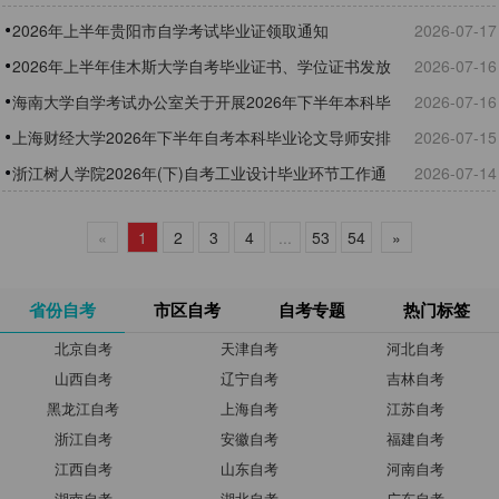
2026年上半年贵阳市自学考试毕业证领取通知
2026-07-17
2026年上半年佳木斯大学自考毕业证书、学位证书发放
2026-07-16
通知
海南大学自学考试办公室关于开展2026年下半年本科毕
2026-07-16
业论文撰写工作的通知
上海财经大学2026年下半年自考本科毕业论文导师安排
2026-07-15
通知
浙江树人学院2026年(下)自考工业设计毕业环节工作通
2026-07-14
知
«
1
2
3
4
...
53
54
»
省份自考
市区自考
自考专题
热门标签
北京自考
天津自考
河北自考
山西自考
辽宁自考
吉林自考
黑龙江自考
上海自考
江苏自考
浙江自考
安徽自考
福建自考
江西自考
山东自考
河南自考
湖南自考
湖北自考
广东自考