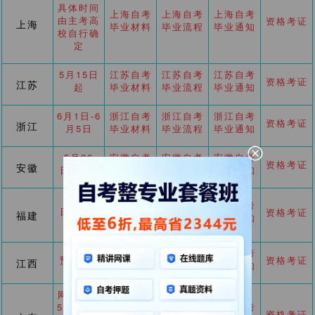
具体时间
上海自考
上海自考
上海自考
由主考高
资格考证
上海
毕业材料
毕业流程
毕业通知
校自行确
定
5月15日
江苏自考
江苏自考
江苏自考
资格考证
江苏
起
毕业材料
毕业流程
毕业通知
6月1日-6
浙江自考
浙江自考
浙江自考
资格考证
浙江
月5日
毕业材料
毕业流程
毕业通知
5月26
安徽自考
安徽自考
安徽自考
资格考证
安徽
日-28日
毕业材料
毕业流程
毕业通知
5月18
福建自考
福建自考
福建自考
日-25日
资格考证
福建
毕业材料
毕业流程
毕业通知
15:00
江西自考
江西自考
江西自考
预计6月
资格考证
江西
毕业材料
毕业流程
毕业通知
网上申请
5.25-29;
山东自考
山东自考
山东自考
资格考证