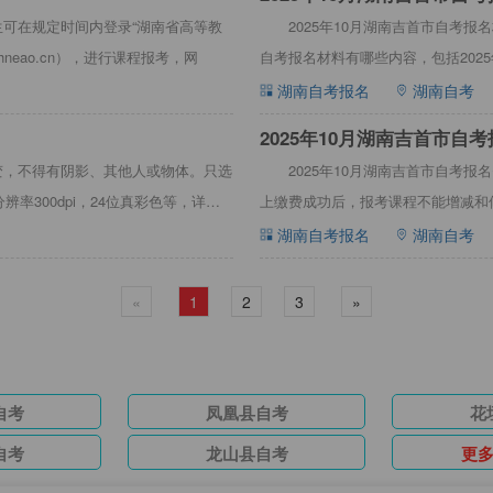
生可在规定时间内登录“湖南省高等教
2025年10月湖南吉首市自考
.hneao.cn），进行课程报考，网
自考报名材料有哪些内容，包括202
考报名材料相关
湖南自考报名
湖南自考
2025年10月湖南吉首市自
渐变，不得有阴影、其他人或物体。只选
2025年10月湖南吉首市自考
辨率300dpi，24位真彩色等，详情
上缴费成功后，报考课程不能增减和
系。详情见下文：20
湖南自考报名
湖南自考
«
1
2
3
»
自考
凤凰县自考
花
自考
龙山县自考
更