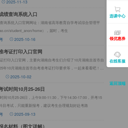
2025-11-13
考成绩查询系统入口
选课中心
成绩查询系统入口官网网址：湖南省高等教育自学考试综合管理平
ao.cn/student_anon/home），届时，考生
领优惠券
考
2025-10-16
考准考证打印入口官网
准考证打印入口官网，主要向湖南自考生们介绍了10月湖南吉首市自
在线客服
25年10月湖南吉首市自考准考证打印要求等，一起来看看吧！
2025-10-02
返回顶端
试时间10月25-26日
0月25-26日，上午9:00-11:30，下午14:30-17:00，开考15
科目考试，只能重新报考，建议考生合理规划好赴考路
考
2025-09-13
考报名材料（图文详解）