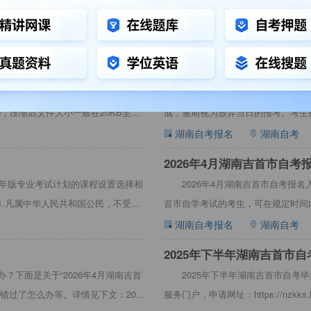
名4月湖南吉首市自学考试的考生可在规
2026年4月湖南吉首市自考报
https://nzkks.hneao
学考试的考生，可提前准备好所需材料
材料（图文详解）
湖南自考报名
湖南自考
2026年4月湖南吉首市自考
宽480像素*高640像素，分辨率
2026年4月湖南吉首市自考报
60，压缩后文件大小一般在20KB至
成，逾期视为放弃当日的报考。考生
见下文：2026年4
湖南自考报名
湖南自考
2026年4月湖南吉首市自考
24年版专业考试计划的课程设置选择相
2026年4月湖南吉首市自考报名入口官
1.凡属中华人民共和国公民，不受性
首市自学考试的考生，可在规定时间
湖南自考报名
湖南自考
2025年下半年湖南吉首市
？下面是关于“2026年4月湖南吉首
2025年下半年湖南吉首市自考
错过了怎么办等。详情见下文：2026
服务门户，申请网址：https://nzk