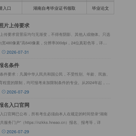
请入口
湖南自考毕业证书领取
毕业论文
考照片上传要求
照片上传要求背景应均匀无渐变，不得有阴影、其他人或物体。只选
宽480像素*高640像素，分辨率300dpi，24位真彩色等，详情
2026-07-31
考报名条件
报名条件要求：凡属中华人民共和国公民，不受性别、年龄、民族、
育程度的限制，均可报考未加限制条件的专业。从2024年起，我
2026-07-29
考报名入口官网
报名入口官网已公布，所有考生必须由本人在规定的时间登录“湖南
户”（https://nzkks.hneao.cn）报名、报考等，详
2026-07-29