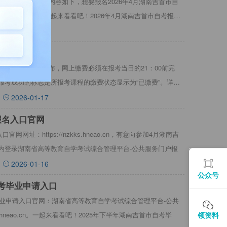
名材料（图文详解）内容如下，想要报名2026年4月湖南吉首市自
报名、报考。一起来看看吧！2026年4月湖南吉首市自考报名
2026-01-18
报名费用多少
名费用多少一门已公布，网上缴费必须在报考当日的21：00前完
报考成功的标志是所报考课程的缴费状态显示为“已缴费”。详情
2026-01-17
报名入口官网
网网址：https://nzkks.hneao.cn，有意向参加4月湖南吉
内登录湖南省高等教育自学考试综合管理平台-公共服务门户报
2026-01-16
公众号
自考毕业申请入口
毕业申请入口官网：湖南省高等教育自学考试综合管理平台-公共
领资料
ks.hneao.cn。一起来看看吧！2025年下半年湖南吉首市自考毕