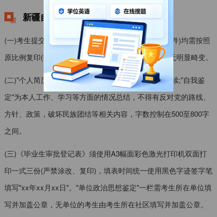
新疆自考毕业申请相关要求有哪些？
(一)考生提交上传的所有证件材料复印件(电子版扫描件)均需按照
原比例复印(扫描)，务必确保层次清晰、
色彩
真实、无明显畸变。
(二)"个人简历"须严格按照"示例"规范填写，且时间连续;"自我鉴
定"为本人工作、学习等方面的情况总结，不得有反对党的路线、
方针、政策，破坏民族团结等相关内容，字数控制在500至800字
之间。
(三)《毕业生审批登记表》须使用A3幅面彩色激光打印机双面打
印一式三份(严禁涂改、复印)，填表时间统一使用黑色字迹签字笔
填写"xx年xx月xx日"。"单位政治思想鉴定"一栏需考生所在单位填
写并加盖公章，无单位的考生由考生所在社区填写并加盖公章。