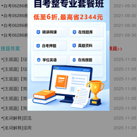
自考06286桥涵水文模拟试题6题库
2021-09-30
自考06286桥涵水文模拟试题5题库
2021-09-30
自考06286桥涵水文模拟试题4题库
2021-09-30
自考06286桥涵水文模拟试题3题库
2021-09-30
搜题答案
立即搜题>>
[主观题]【综合应用计算题】某桥跨越次稳定性河段，
2025-11-05
设计流量Q,=8470m3/s，河槽流量Q.-8060m3/s，河槽
[主观题]【综合应用计算题】如图所示为一长方形平面
2025-11-05
宽度B=300m，试按河槽宽度公式计算桥孔净长L。【原
闸门，高3m，宽2m，上游水位高出门顶3m，下游水位
[主观题]【简答题】简述桥面标高的影响因素。
2025-11-05
题截图】
高出门顶2m，求:闸门所受总压力和作用点。
[主观题]【简答题】简述均值﹑变差系数﹑偏态系数这
2025-11-05
三个统计参数的含义及对频率曲线的影响。
[主观题]【简答题】简述明渠均匀流发生的条件。
2025-11-05
[主观题]【简答题】简述紊流的四个特征。
2025-11-05
[名词解释]层流
2025-11-05
[名词解释]湿周
2025-11-05