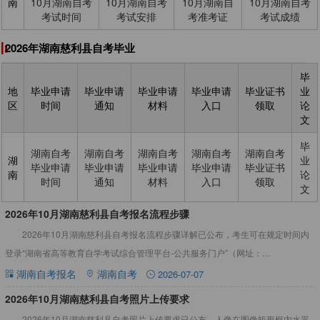
南
10月湖南自考
10月湖南自考
10月湖南自
10月湖南自考
考试时间
考试安排
考准考证
考试成绩
2026年湖南慈利县自考毕业
毕
地
毕业申请
毕业申请
毕业申请
毕业申请
毕业证书
业
区
时间
通知
材料
入口
领取
论
文
毕
湖南自考
湖南自考
湖南自考
湖南自考
湖南自考
湖
业
毕业申请
毕业申请
毕业申请
毕业申请
毕业证书
南
论
时间
通知
材料
入口
领取
文
​2026年10月湖南慈利县自考报名流程步骤
2026年10月湖南慈利县自考报名流程步骤详解已公布，考生可在规定时间内
登录“湖南省高等教育自学考试综合管理平台-公共服务门户”（网址：
https://nzkks.hneao.cn），进行课程报考，网
湖南自考报名
湖南自考
2026-07-07
2026年10月湖南慈利县自考照片上传要求
2026年10月湖南慈利县自考照片上传要求已公布，人像在图像矩形框内水平