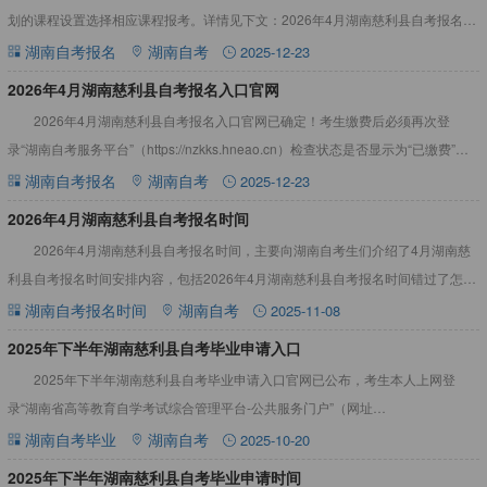
划的课程设置选择相应课程报考。详情见下文：2026年4月湖南慈利县自考报名条
件1.凡属中华人民共和国公民，不受性别、年龄、民族
湖南自考报名
湖南自考
2025-12-23
2026年4月湖南慈利县自考报名入口官网
2026年4月湖南慈利县自考报名入口官网已确定！考生缴费后必须再次登
录“湖南自考服务平台”（https://nzkks.hneao.cn）检查状态是否显示为“已缴费”，
如遇问题应及时与市州自考管理机构
湖南自考报名
湖南自考
2025-12-23
2026年4月湖南慈利县自考报名时间
2026年4月湖南慈利县自考报名时间，主要向湖南自考生们介绍了4月湖南慈
利县自考报名时间安排内容，包括2026年4月湖南慈利县自考报名时间错过了怎么
办等，一起来看看吧！2026年4月湖南慈利县自考报名
湖南自考报名时间
湖南自考
2025-11-08
2025年下半年湖南慈利县自考毕业申请入口
2025年下半年湖南慈利县自考毕业申请入口官网已公布，考生本人上网登
录“湖南省高等教育自学考试综合管理平台-公共服务门户”（网址
https://nzkks.hneao.cn），按要求上传相关资料，申请
湖南自考毕业
湖南自考
2025-10-20
2025年下半年湖南慈利县自考毕业申请时间