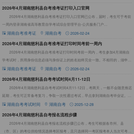
​2026年4月湖南慈利县自考准考证打印入口官网
2026年4月湖南慈利县自考准考证打印入口官网已公布，届时，考生可于考前
一周内登录湖南省高等教育自学考试综合管理平台-公共服务门户
（https://nzkks.hneao.cn/student_ano
湖南自考准考证
湖南自考
2026-02-24
2026年4月湖南慈利县自考准考证打印时间考前一周内
2026年4月湖南慈利县自考准考证打印时间考前一周内，考生参加4月湖南自
学考试时，所用身份信息必须与身份证上的姓名始终完全一致。不相符的，须申请
修改身份信息。详情见下文：2026年4月湖南慈利县自考准
湖南自考准考证
湖南自考
2026-02-24
2026年4月湖南慈利县自考考试时间4月11-12日
2026年4月湖南慈利县自考考试时间4月11-12日，考两天，一般不会随意推迟
延期，考生可正常备考复习，争取一次性通过考试，早点拿到湖南自考毕业证。详
情见下文：2026年4月湖南慈利县自考考试时间4月
湖南自考考试时间
湖南自考
2025-12-28
2026年4月湖南慈利县自考报名流程步骤
2026年4月湖南慈利县自考报名流程步骤已公布，考生可根据各市州、县
（市、区）的考位供给情况选择考区报考，且只选择同一考区报考本人当次可考的