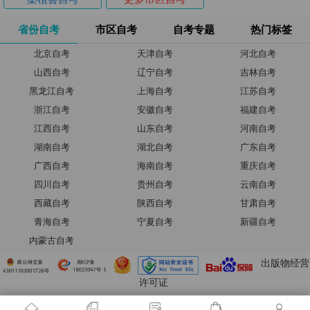
省份自考
市区自考
自考专题
热门标签
北京自考
天津自考
河北自考
山西自考
辽宁自考
吉林自考
黑龙江自考
上海自考
江苏自考
浙江自考
安徽自考
福建自考
江西自考
山东自考
河南自考
湖南自考
湖北自考
广东自考
广西自考
海南自考
重庆自考
四川自考
贵州自考
云南自考
西藏自考
陕西自考
甘肃自考
青海自考
宁夏自考
新疆自考
内蒙古自考
出版物经营
许可证