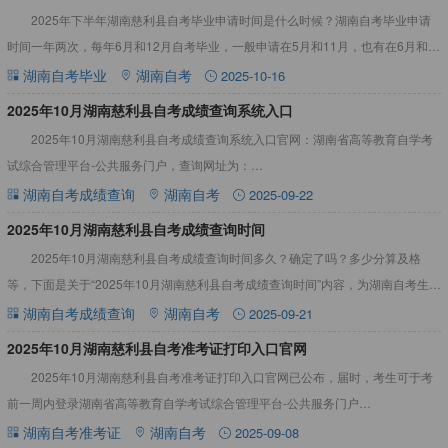
2025年下半年湖南慈利县自考毕业申请时间是什么时候？湖南自考毕业申请
时间一年两次，每年6月和12月自考毕业，一般申请在5月和11月，也有在6月和
12月申请的。详情见下文：2025年下半年湖南慈利县自
湖南自考毕业
湖南自考
2025-10-16
2025年10月湖南慈利县自考成绩查询系统入口
2025年10月湖南慈利县自考成绩查询系统入口官网：湖南省高等教育自学考
试综合管理平台-公共服务门户，查询网址为：
https://nzkks.hneao.cn/student_anon/home，详情
湖南自考成绩查询
湖南自考
2025-09-22
2025年10月湖南慈利县自考成绩查询时间
2025年10月湖南慈利县自考成绩查询时间多久？确定了吗？多少分算及格
等，下面是关于“2025年10月湖南慈利县自考成绩查询时间”内容，为湖南自考生们
答疑解惑。详情见下文：2025年10月湖南慈利县自
湖南自考成绩查询
湖南自考
2025-09-21
2025年10月湖南慈利县自考准考证打印入口官网
2025年10月湖南慈利县自考准考证打印入口官网已公布，届时，考生可于考
前一周内登录湖南省高等教育自学考试综合管理平台-公共服务门户
（https://nzkks.hneao.cn/student_an
湖南自考准考证
湖南自考
2025-09-08