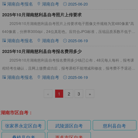
看吧！2025年10月湖南慈利县自考报名材料（图文
湖南自考报名
湖南自考
2025-06-20
2025年10月湖南慈利县自考照片上传要求
2025年10月湖南慈利县自考照片上传要求电子图像文件规格为宽480像素*高
640像素，分辨率300dpi，24位真彩色。应符合JPG标准，压缩品质系数不低于
60，压缩后文件大小一般在20KB至40K
湖南自考报名
湖南自考
2025-06-19
2025年10月湖南慈利县自考报名费用多少
2025年10月湖南慈利县自考报名费用多少钱已公布，48元每人每科，报考课
程经考生确认，且网上缴费成功后，报考课程不能增减和修改，报考费不予退还。
如遇问题应及时与市州自考管理机构联系。详情见下文：20
湖南自考报名
湖南自考
2025-06-19
«
1
2
3
»
湖南市区自考：
张家界永定区自考
武陵源区自考
慈利县自考
桑植县自考
更多市区自考