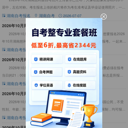
居中，左右对称。考生报名上传的相片将作为考生准考证及毕业证使用照片，一经
确认，不再更改。详情见下文：2026年10月湖南慈利县自
湖南自考报名
湖南自考
2026-07-07
​2026年10月湖南慈利县自考报名材料（图文详解）
2026年10月湖南慈利县自考报名材料（图文详解）内容如下，想要报名2026
年10月湖南慈利县自学考试的考生，可提前准备好所需材料报名、报考。一起来看
看吧！2026年10月湖南慈利县自考报名材料（图文
湖南自考报名
湖南自考
2026-07-07
2026年10月湖南慈利县自考报名费用多少
2026年10月湖南慈利县自考报名费用多少一门已公布，网上缴费必须在报考
当日的21：00前完成，逾期视为放弃当日的报考。考生报考成功的标志是所报考
课程的缴费状态显示为“已缴费”。详情见下文：2026年
湖南自考报名
湖南自考
2026-07-05
2026年10月湖南慈利县自考报名条件
2026年10月湖南慈利县自考报名条件要求：凡属中华人民共和国公民，不受
性别、年龄、民族、种族、宗教信仰、财产状况和已受教育程度的限制，均可报考
未加限制条件的专业。从2024年起，我省不接受不符合条件
湖南自考报名
湖南自考
2026-07-05
2026年10月湖南慈利县自考报名入口官网