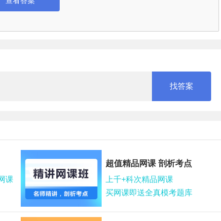
查看答案
超值精品网课 剖析考点
网课
上千+科次精品网课
买网课即送全真模考题库