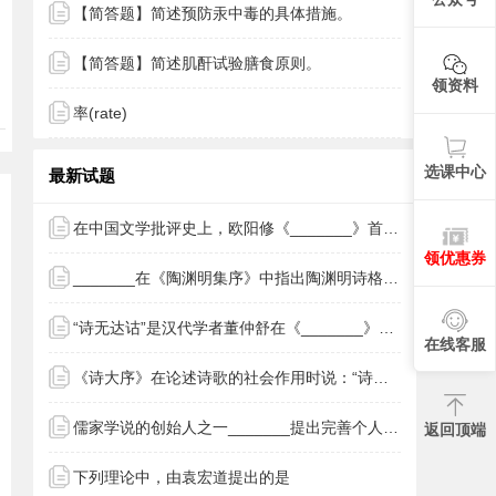
【简答题】简述预防汞中毒的具体措施。
【简答题】简述肌酐试验膳食原则。
领资料
率(rate)
选课中心
最新试题
在中国文学批评史上，欧阳修《_______》首开“诗话”之体。
领优惠券
_______在《陶渊明集序》中指出陶渊明诗格的特点在于“寄酒为迹”,托物喻志。
“诗无达诂”是汉代学者董仲舒在《_______》里提出的观点。
在线客服
《诗大序》在论述诗歌的社会作用时说：“诗者，志之所之也。在心为志，_______。”
儒家学说的创始人之一_______提出完善个人道德修养的“养气”说。
返回顶端
下列理论中，由袁宏道提出的是