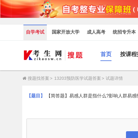
自学考试
国家开放大学
成人高考
统招专升本
首页
按课程
搜题找答案
>
13203预防医学试题答案
>
试题详情
【题目】
【简答题】易感人群是指什么?影响人群易感