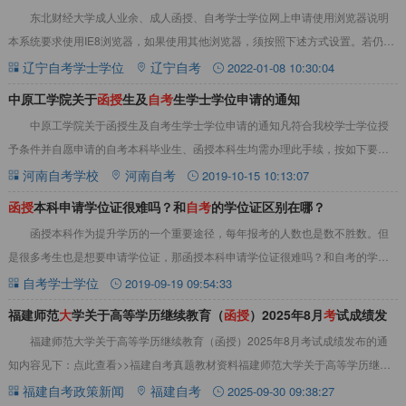
东北财经大学成人业余、成人函授、自考学士学位网上申请使用浏览器说明
器说明
本系统要求使用IE8浏览器，如果使用其他浏览器，须按照下述方式设置。若仍存
在问题，请重新安装IE8浏览器。Goog
辽宁自考学士学位
辽宁自考
2022-01-08 10:30:04
中原工学院关于
函
授
生及
自
考
生学士学位申请的通知
中原工学院关于函授生及自考生学士学位申请的通知凡符合我校学士学位授
予条件并自愿申请的自考本科毕业生、函授本科生均需办理此手续，按如下要求
申请学士学位：一、申请条件：1、2019年1
河南自考学校
河南自考
2019-10-15 10:13:07
函
授
本科申请学位证很难吗？和
自
考
的学位证区别在哪？
函授本科作为提升学历的一个重要途径，每年报考的人数也是数不胜数。但
是很多考生也是想要申请学位证，那函授本科申请学位证很难吗？和自考的学位
证区别在哪？下面我们就来了解一下。&nbsp
自考学士学位
2019-09-19 09:54:33
福建师范
大
学关于高等学历继续教育（
函
授
）2025年8月
考
试成绩发
福建师范大学关于高等学历继续教育（函授）2025年8月考试成绩发布的通
布的通知
知内容见下：点此查看>>福建自考真题教材资料福建师范大学关于高等学历继续
教育（函授）2025年8月考试成绩发布
福建自考政策新闻
福建自考
2025-09-30 09:38:27