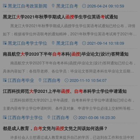
黑龙江自考政策新闻
黑龙江自考
2026-04-24 09:10:59
黑龙江
大
学2021年秋季学期成人
函
授
学生学位英语
考
试通知
黑龙江大学2021年秋季学期成人函授学生学位英语考试通知已经公布，详情
如下：根据省学位外语联考的通知精神，2021年秋季学位英语考试将于2021年10
月16-18日进行，具体通知如
黑龙江自考学士学位
黑龙江自考
2021-09-14 10:18:09
南昌航空
大
学2020下半年
自
考
本科(
函
授
)毕业论文(设计)答辩​通知
南昌航空大学2020下半年自考本科(函授)毕业论文(设计)答辩通知已经公布，
具体内容如下：各指导老师、各位学员：毕业论文答辩是本科生毕业论文后期工
作中的重要环节，毕业论文通过答辩方
江西自考毕业
江西自考
2020-11-10 10:54:07
江西科技师范
大
学2021上半年
函
授
、
自
考
本科学士学位申请​通知
江西科技师范大学2021上半年函授、自考本科学士学位申请通知已经公布，
主要内容有学士学位申请时间、条件及对象、申请学士学位必须上交材料等相关
信息，详情见下文：为有效应对新冠肺炎疫情
江西自考学士学位
江西自考
2021-03-06 16:23:30
都是成人教育，
自
考
文凭与
函
授
文凭之间该如何选择？
许多社会人士想通过成人教育来提升自己的学历，已达到在工作和生活中对