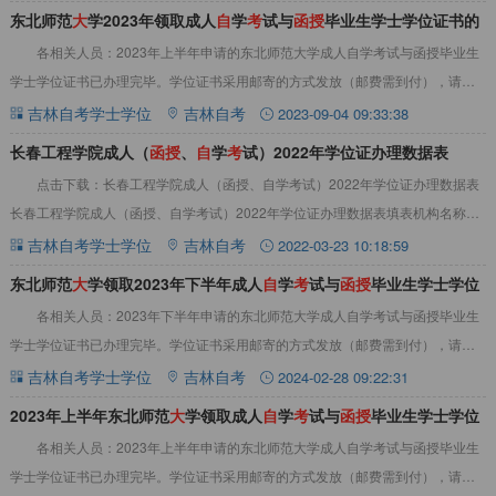
东北师范
大
学2023年领取成人
自
学
考
试与
函
授
毕业生学士学位证书的
各相关人员：2023年上半年申请的东北师范大学成人自学考试与函授毕业生
通知
学士学位证书已办理完毕。学位证书采用邮寄的方式发放（邮费需到付），请申
请人在规定时间内与我校职业与继续教育学院
吉林自考学士学位
吉林自考
2023-09-04 09:33:38
长春工程学院成人（
函
授
、
自
学
考
试）2022年学位证办理数据表
点击下载：长春工程学院成人（函授、自学考试）2022年学位证办理数据表
长春工程学院成人（函授、自学考试）2022年学位证办理数据表填表机构名称：
（公章）&nbsp;&nbsp;&n
吉林自考学士学位
吉林自考
2022-03-23 10:18:59
东北师范
大
学领取2023年下半年成人
自
学
考
试与
函
授
毕业生学士学位
各相关人员：2023年下半年申请的东北师范大学成人自学考试与函授毕业生
证书的通知
学士学位证书已办理完毕。学位证书采用邮寄的方式发放（邮费需到付），请申
请人在规定时间与我校学生部联系确认学位证
吉林自考学士学位
吉林自考
2024-02-28 09:22:31
2023年上半年东北师范
大
学领取成人
自
学
考
试与
函
授
毕业生学士学位
各相关人员：2023年上半年申请的东北师范大学成人自学考试与函授毕业生
证书的通知
学士学位证书已办理完毕。学位证书采用邮寄的方式发放（邮费需到付），请申