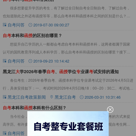
很多想要提升学历的考生，有了解过全日制自考全日制自考、了解过自考，
也知道除此之外还有函授等等，那么自考本科和函授本科之间的区别是什么？今
天自考生网就带大家来梳理一下，这两种取得学历
自考问答
2019-07-30 09:00:27
自
考
本科和
函
授
的区别在哪里？
想提升自己学历的人一般都会考虑自考本科和函授本科，这两者都属于国家
认可的国民教育序列成人本科学历，那么自考本科和函授的区别在哪里？接下来
小编就着重讲解一下这个问题，希望大家仔细查看
自考问答
2019-09-23 10:14:42
黑龙江
大
学2026年春季
自
考
、
函
授
学位
专
业课
考
试安排的通知
各位考生：2026年春季自考、函授本科学位专业课考试定于2026年4月5日进
行，具体安排如下：一、考试时间2026年4月5日晚18：00--20：30二、考试地点
黑龙江大学C区三号
黑龙江自考政策新闻
黑龙江自考
2026-03-31 10:31:46
自
考
本科和
函
授
本科有什么区别？
当今社会，对学历的要求越来越高，越来越多的人选择通过自考的方式来提
高学历。有许多考生有疑问：自考本科和函授本科有什么区别？，现自考生网为
大家解答“自考本科和函授本科有什么区别？”自
自考问答
2019-07-27 09:11:43