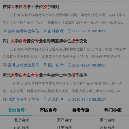
吉林
大
学
自
考
学士学位
授
予细则
以下为“吉林大学自考学士学位授予细则”内容，请考生注意查看。吉林大学自
考学士学位授予细则（暂行）校继教字【2020】29号第一章 总 则第一条 &nbsp;
为保证我校成人高等教育
吉林自考学士学位
吉林自考
2020-07-01 09:10:35
四川
大
学
自
考
部分
专
业名称调整和学位
授
予变化
以下为“四川大学自考部分专业名称调整和学位授予变化”内容，根据《学士学
位授权与授予管理办法》(国务院学位委员会学位〔2019〕20号)第三章第十三条
规定普通高等学校授予高等学历继续
四川自考政策新闻
四川自考
2020-12-01 09:48:05
​河北
大
学
自
考
主
考
专
业本科生学士学位
授
予条件
下面是“河北大学自考主考专业本科生学士学位授予条件”相关内容，以供参
考。点击查看：河北学士学位英语通关视频！河北大学自考主考专业本科生学士
学位授予条件一、学士学位授予条件：1、拥护
河北自考学士学位
河北自考
2020-11-16 09:33:07
省份自考
市区自考
自考专题
热门标签
北京自考
天津自考
河北自考
山西自考
辽宁自考
吉林自考