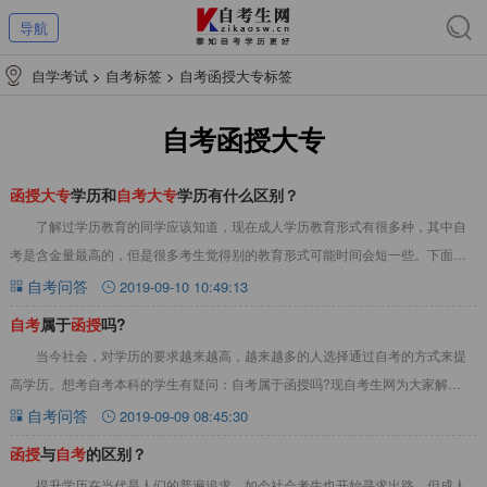
导航
自学考试
>
自考标签
>
自考函授大专标签
自考函授大专
函
授
大
专
学历和
自
考
大
专
学历有什么区别？
了解过学历教育的同学应该知道，现在成人学历教育形式有很多种，其中自
考是含金量最高的，但是很多考生觉得别的教育形式可能时间会短一些。下面就
一起来看看“函授大专学历和自考大专学历有什么
自考问答
2019-09-10 10:49:13
自
考
属于
函
授
吗?
当今社会，对学历的要求越来越高，越来越多的人选择通过自考的方式来提
高学历。想考自考本科的学生有疑问：自考属于函授吗?现自考生网为大家解
答“自考属于函授吗?“自考属于函授吗自考不属于
自考问答
2019-09-09 08:45:30
函
授
与
自
考
的区别？
提升学历在当代是人们的普遍追求，如今社会考生也开始寻求出路，但成人