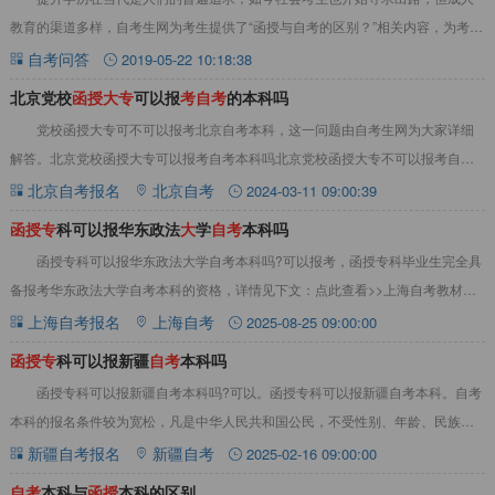
教育的渠道多样，自考生网为考生提供了“函授与自考的区别？”相关内容，为考生
解惑：问：函授与自考的区别？答：人们常说
自考问答
2019-05-22 10:18:38
北京党校
函
授
大
专
可以报
考
自
考
的本科吗
党校函授大专可不可以报考北京自考本科，这一问题由自考生网为大家详细
解答。北京党校函授大专可以报考自考本科吗北京党校函授大专不可以报考自考
本科。因为党校函授大专学历在学信网上无法查询
北京自考报名
北京自考
2024-03-11 09:00:39
函
授
专
科可以报华东政法
大
学
自
考
本科吗
函授专科可以报华东政法大学自考本科吗?可以报考，函授专科毕业生‌完全具
备报考华东政法大学自考本科的资格‌，详情见下文：点此查看>>上海自考教材真
题题库资料大全函授专科可以报华东政法
上海自考报名
上海自考
2025-08-25 09:00:00
函
授
专
科可以报新疆
自
考
本科吗
函授专科可以报新疆自考本科吗?可以。函授专科可以报新疆自考本科‌。自考
本科的报名条件较为宽松，凡是中华人民共和国公民，不受性别、年龄、民族、
种族、学历、身体健康状况、居住地等限制，
新疆自考报名
新疆自考
2025-02-16 09:00:00
自
考
本科与
函
授
本科的区别