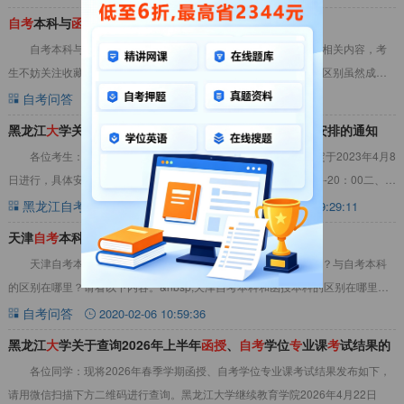
自
考
本科与
函
授
本科区别是什么
自考本科与函授本科区别是什么？下面是自考生网小编整理的相关内容，考
生不妨关注收藏起来。自考学习资料购买请咨询》》》考试含金量区别虽然成考
和自考的本科证书都是国家承认的学历，但是在社
自考问答
2019-05-07 09:25:57
黑龙江
大
学关于2023年春季
自
考
、
函
授
学位
专
业课
考
试安排的通知
各位考生：2023年春季学期自考、函授本科学位专业课考试定于2023年4月8
日进行，具体安排如下：一、考试时间2023年4月8日下午17：30--20：00二、考
试地点黑龙江大学C
黑龙江自考政策新闻
黑龙江自考
2023-04-03 09:29:11
天津
自
考
本科和
函
授
本科的区别在哪里？
天津自考本科和函授本科的区别在哪里？函授本科是什么意思？与自考本科
的区别在哪里？请看以下内容。&nbsp;天津自考本科和函授本科的区别在哪里？
天津自考本科与函授本科的概念区别自考本
自考问答
2020-02-06 10:59:36
黑龙江
大
学关于查询2026年上半年
函
授
、
自
考
学位
专
业课
考
试结果的
各位同学：现将2026年春季学期函授、自考学位专业课考试结果发布如下，
通知
请用微信扫描下方二维码进行查询。黑龙江大学继续教育学院2026年4月22日