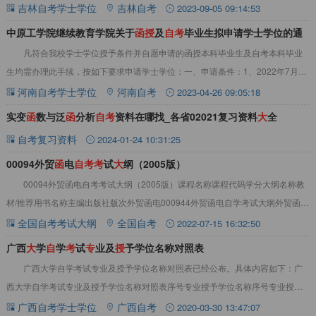
请人在规定时间内与我校职业与继续教育学院
吉林自考学士学位
吉林自考
2023-09-05 09:14:53
中原工学院继续教育学院关于
函
授
及
自
考
毕业生拟申请学士学位的通
凡符合我校学士学位授予条件并自愿申请的函授本科毕业生及自考本科毕业
知
生均需办理此手续，按如下要求申请学士学位：一、申请条件：1、2022年7月至
2023年7月之间已获得自考本科毕业证
河南自考学士学位
河南自考
2023-04-26 09:05:18
实变
函
数与泛
函
分析
自
考
资料在哪找_各省02021复习资料
大
全
自考复习资料
2024-01-24 10:31:25
00094外贸
函
电
自
考
考
试
大
纲（2005版）
00094外贸函电自考考试大纲（2005版）课程名称课程代码学分大纲名称教
材/推荐用书名称主编出版社版次外贸函电000944外贸函电自学考试大纲外贸函电
方春祥中国人民大学出版社20
全国自考考试大纲
全国自考
2022-07-15 16:32:50
广西
大
学
自
学
考
试
专
业及
授
予学位名称对照表
广西大学自学考试专业及授予学位名称对照表已经公布。具体内容如下：广
西大学自学考试专业及授予学位名称对照表序号专业授予学位名称序号专业授予
学位名称1经济学经济学学士33建筑工程工学学
广西自考学士学位
广西自考
2020-03-30 13:47:07