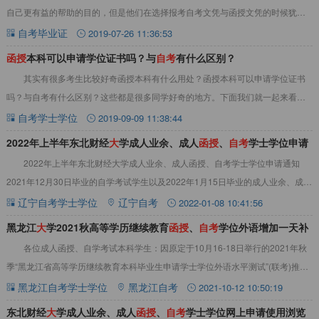
自己更有益的帮助的目的，但是他们在选择报考自考文凭与函授文凭的时候犹豫
了。都是成人教育，自考文凭与函授文凭之间该如
自考毕业证
2019-07-26 11:36:53
函
授
本科可以申请学位证书吗？与
自
考
有什么区别？
其实有很多考生比较好奇函授本科有什么用处？函授本科可以申请学位证书
吗？与自考有什么区别？这些都是很多同学好奇的地方。下面我们就一起来看
看。&nbsp;函授本科可以申请学位证书吗？可
自考学士学位
2019-09-09 11:38:44
2022年上半年东北财经
大
学成人业余、成人
函
授
、
自
考
学士学位申请
2022年上半年东北财经大学成人业余、成人函授、自考学士学位申请通知
通知
2021年12月30日毕业的自学考试学生以及2022年1月15日毕业的成人业余、成人
函授学生，凡符合条件者，应于
辽宁自考学士学位
辽宁自考
2022-01-08 10:41:56
黑龙江
大
学2021秋高等学历继续教育
函
授
、
自
考
学位外语增加一天补
各位成人函授、自学考试本科学生：因原定于10月16-18日举行的2021年秋
报名
季“黑龙江省高等学历继续教育本科毕业生申请学士学位外语水平测试”(联考)推迟
进行，考虑到部分学生还有补报
黑龙江自考学士学位
黑龙江自考
2021-10-12 10:50:19
东北财经
大
学成人业余、成人
函
授
、
自
考
学士学位网上申请使用浏览