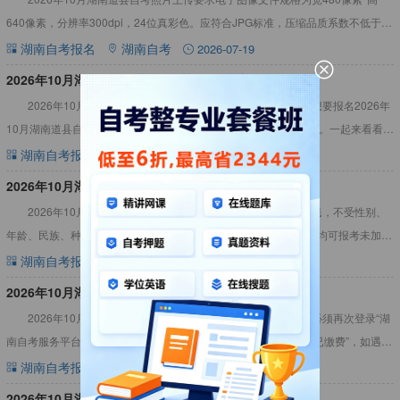
640像素，分辨率300dpi，24位真彩色。应符合JPG标准，压缩品质系数不低于
60，压缩后文件大小一般在20KB至40KB
湖南自考报名
湖南自考
2026-07-19
​2026年10月湖南道县自考报名材料（图文详解）
2026年10月湖南道县自考报名材料（图文详解）内容如下，想要报名2026年
10月湖南道县自学考试的考生，可提前准备好所需材料报名、报考。一起来看看
吧！2026年10月湖南道县自考报名材料（图文详解）
湖南自考报名
湖南自考
2026-07-19
2026年10月湖南道县自考报名条件
2026年10月湖南道县自考报名条件：凡属中华人民共和国公民，不受性别、
年龄、民族、种族、宗教信仰、财产状况和已受教育程度的限制，均可报考未加限
制条件的专业。详情见下文：2026年10月湖南道县自考报
湖南自考报名
湖南自考
2026-07-17
2026年10月湖南道县自考报名入口官网
2026年10月湖南道县自考报名入口官网已确定！考生缴费后必须再次登录“湖
南自考服务平台”（https://nzkks.hneao.cn）检查状态是否显示为“已缴费”，如遇问
题应及时与市州自考管理机构
湖南自考报名
湖南自考
2026-07-17
2026年10月湖南道县自考报名费用多少