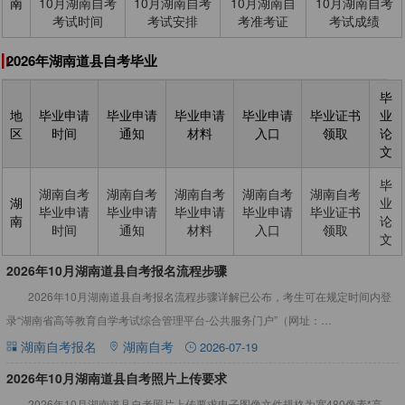
南
10月湖南自考
10月湖南自考
10月湖南自
10月湖南自考
考试时间
考试安排
考准考证
考试成绩
2026年湖南道县自考毕业
毕
地
毕业申请
毕业申请
毕业申请
毕业申请
毕业证书
业
区
时间
通知
材料
入口
领取
论
文
毕
湖南自考
湖南自考
湖南自考
湖南自考
湖南自考
湖
业
毕业申请
毕业申请
毕业申请
毕业申请
毕业证书
南
论
时间
通知
材料
入口
领取
文
​2026年10月湖南道县自考报名流程步骤
2026年10月湖南道县自考报名流程步骤详解已公布，考生可在规定时间内登
录“湖南省高等教育自学考试综合管理平台-公共服务门户”（网址：
https://nzkks.hneao.cn），进行课程报考，网上
湖南自考报名
湖南自考
2026-07-19
2026年10月湖南道县自考照片上传要求
2026年10月湖南道县自考照片上传要求电子图像文件规格为宽480像素*高