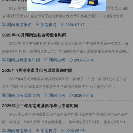
2026年10月湖南道县自考报名费用多少根据《湖南省发展和改革委员会湖南
省财政厅关于发布全省教育系统行政事业性收费和标准的通知》（湘发改价费
[2018]531号）规定获悉：48元每人每科。详见下文：2
湖南自考报名
湖南自考
2026-07-17
2026年10月湖南道县自考报名时间
2026年10月湖南道县自考报名时间是什么时候？湖南自学考试一年两次，分
别是4月和10月，在我省长期工作、学习的外省户籍人员需要在我省参加考试的，
报名时必须提供相应证件等，详情见下文：2026年10月
湖南自考报名时间
湖南自考
2026-06-19
2026年4月湖南道县自考成绩查询时间
2026年4月湖南道县自考成绩查询时间一般考后一个月，自成绩公布之日起，
考生可随时登录“湖南省高等教育自学考试综合管理平台-公共服务门户
（https://nzkks.hneao.cn/student_
湖南自考成绩查询
湖南自考
2026-05-15
​2026年上半年湖南道县自考毕业申请时间
2026年上半年湖南道县自考毕业申请时间是什么时候？湖南自考毕业申请时
间一年两次，每年6月和12月自考毕业，一般申请在5月和11月，也有在6月和12
月申请的。详情见下文：2026年上半年湖南道县自考毕
湖南自考毕业
湖南自考
2026-05-05