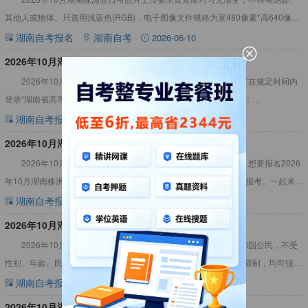
其他人或物体。只选用浅蓝色(RGB)，电子图像文件规格为宽480像素*高640像
素，分辨率300dpi，24位真彩色等，详情见下
湖南自考报名
湖南自考
2026-06-10
​2026年10月湖南株洲县自考报名流程步骤
2026年10月湖南株洲县自考报名流程步骤详解已公布，考生可在规定时间内
登录“湖南省高等教育自学考试综合管理平台-公共服务门户”（网址：
https://nzkks.hneao.cn），进行课程报考，网
湖南自考报名
湖南自考
2026-06-10
​2026年10月湖南株洲县自考报名材料（图文详解）
2026年10月湖南株洲县自考报名材料（图文详解）内容如下，想要报名2026
年10月湖南株洲县自学考试的考生，可提前准备好所需材料报名、报考。一起来看
看吧！2026年10月湖南株洲县自考报名材料（图文
湖南自考报名
湖南自考
2026-06-10
2026年10月湖南株洲县自考报名条件
2026年10月湖南株洲县自考报名条件要求：凡属中华人民共和国公民，不受
性别、年龄、民族、种族、宗教信仰、财产状况和已受教育程度的限制，均可报考
未加限制条件的专业。从2024年起，我省不接受不符合条件
湖南自考报名
湖南自考
2026-06-08
2026年10月湖南株洲县自考报名入口官网