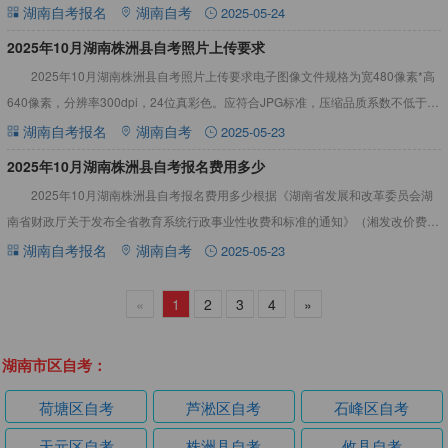
看吧！2025年10月湖南株洲县自考报名材料（图文
湖南自考报名
湖南自考
2025-05-24
2025年10月湖南株洲县自考照片上传要求
2025年10月湖南株洲县自考照片上传要求电子图像文件规格为宽480像素*高
640像素，分辨率300dpi，24位真彩色。应符合JPG标准，压缩品质系数不低于
60，压缩后文件大小一般在20KB至40K
湖南自考报名
湖南自考
2025-05-23
2025年10月湖南株洲县自考报名费用多少
2025年10月湖南株洲县自考报名费用多少根据《湖南省发展和改革委员会湖
南省财政厅关于发布全省教育系统行政事业性收费和标准的通知》（湘发改价费
[2018]531号）规定获悉：48元每人每科。详见下文：
湖南自考报名
湖南自考
2025-05-23
«
1
2
3
4
»
湖南市区自考：
荷塘区自考
芦淞区自考
石峰区自考
天元区自考
株洲县自考
攸县自考