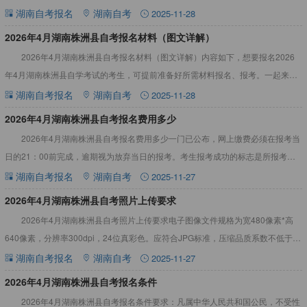
https://nzkks.hneao.cn），进行课程报考，网上
湖南自考报名
湖南自考
2025-11-28
2026年4月湖南株洲县自考报名材料（图文详解）
2026年4月湖南株洲县自考报名材料（图文详解）内容如下，想要报名2026
年4月湖南株洲县自学考试的考生，可提前准备好所需材料报名、报考。一起来看
看吧！2026年4月湖南株洲县自考报名材料（图文详解）
湖南自考报名
湖南自考
2025-11-28
2026年4月湖南株洲县自考报名费用多少
2026年4月湖南株洲县自考报名费用多少一门已公布，网上缴费必须在报考当
日的21：00前完成，逾期视为放弃当日的报考。考生报考成功的标志是所报考课
程的缴费状态显示为“已缴费”。详情见下文：2026年4
湖南自考报名
湖南自考
2025-11-27
2026年4月湖南株洲县自考照片上传要求
2026年4月湖南株洲县自考照片上传要求电子图像文件规格为宽480像素*高
640像素，分辨率300dpi，24位真彩色。应符合JPG标准，压缩品质系数不低于
60，压缩后文件大小一般在20KB至40KB
湖南自考报名
湖南自考
2025-11-27
2026年4月湖南株洲县自考报名条件
2026年4月湖南株洲县自考报名条件要求：凡属中华人民共和国公民，不受性