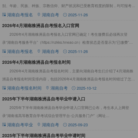
别、年龄、民族、种族、宗教信仰、财产状况和已受教育程度的限制，均可报考未
加限制条件的专业。从2024年起，我省不接受不符合条件的
湖南自考报名
湖南自考
2025-11-26
2026年4月湖南株洲县自考报名入口官网
2026年4月湖南株洲县自考报名入口官网已确定！考生缴费后必须再次登
录“湖南自考服务平台”（https://nzkks.hneao.cn）检查状态是否显示为“已缴费”，
如遇问题应及时与市州自考管理机构
湖南自考报名
湖南自考
2025-11-26
2026年4月湖南株洲县自考报名时间
2026年4月湖南株洲县自考报名时间，主要向湖南自考生们介绍了4月湖南株
洲县自考报名时间安排内容，包括2026年4月湖南株洲县自考报名时间错过了怎么
办等，一起来看看吧！2026年4月湖南株洲县自考报名
湖南自考报名时间
湖南自考
2025-10-12
2025年下半年湖南株洲县自考毕业申请入口
2025年下半年湖南株洲县自考毕业申请入口官网已公布，考生本人上网登
录“湖南省高等教育自学考试综合管理平台-公共服务门户”（网址
https://nzkks.hneao.cn），按要求上传相关资料，申请
湖南自考毕业
湖南自考
2025-09-23
2025年下半年湖南株洲县自考毕业申请时间