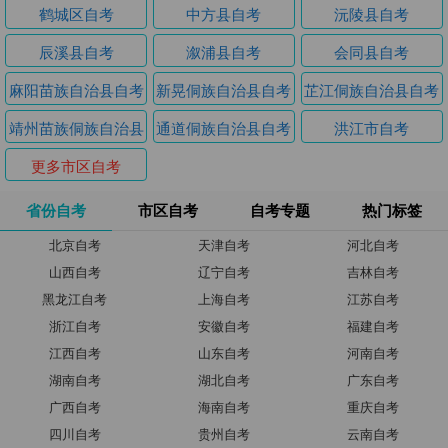
鹤城区自考
中方县自考
沅陵县自考
辰溪县自考
溆浦县自考
会同县自考
麻阳苗族自治县自考
新晃侗族自治县自考
芷江侗族自治县自考
靖州苗族侗族自治县
通道侗族自治县自考
洪江市自考
自考
更多市区自考
省份自考
市区自考
自考专题
热门标签
北京自考
天津自考
河北自考
山西自考
辽宁自考
吉林自考
黑龙江自考
上海自考
江苏自考
浙江自考
安徽自考
福建自考
江西自考
山东自考
河南自考
湖南自考
湖北自考
广东自考
广西自考
海南自考
重庆自考
四川自考
贵州自考
云南自考