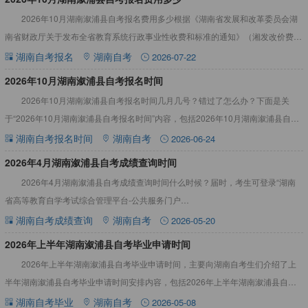
2026年10月湖南溆浦县自考报名费用多少根据《湖南省发展和改革委员会湖
南省财政厅关于发布全省教育系统行政事业性收费和标准的通知》（湘发改价费
[2018]531号）规定获悉：48元每人每科。详见下文：
湖南自考报名
湖南自考
2026-07-22
2026年10月湖南溆浦县自考报名时间
2026年10月湖南溆浦县自考报名时间几月几号？错过了怎么办？下面是关
于“2026年10月湖南溆浦县自考报名时间”内容，包括2026年10月湖南溆浦县自考
报名时间错过了怎么办等。详情见下文：2026年
湖南自考报名时间
湖南自考
2026-06-24
2026年4月湖南溆浦县自考成绩查询时间
2026年4月湖南溆浦县自考成绩查询时间什么时候？届时，考生可登录“湖南
省高等教育自学考试综合管理平台-公共服务门户
（https://nzkks.hneao.cn/student_anon/home）
湖南自考成绩查询
湖南自考
2026-05-20
​2026年上半年湖南溆浦县自考毕业申请时间
2026年上半年湖南溆浦县自考毕业申请时间，主要向湖南自考生们介绍了上
半年湖南溆浦县自考毕业申请时间安排内容，包括2026年上半年湖南溆浦县自考
毕业申请时间过了怎么办等，一起来看看吧！2026年上半年
湖南自考毕业
湖南自考
2026-05-08