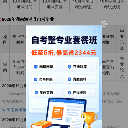
南
10月湖南自考
10月湖南自考
10月湖南自
10月湖南自考
考试时间
考试安排
考准考证
考试成绩
2026年湖南溆浦县自考毕业
毕
地
毕业申请
毕业申请
毕业申请
毕业申请
毕业证书
业
区
时间
通知
材料
入口
领取
论
文
毕
湖南自考
湖南自考
湖南自考
湖南自考
湖南自考
湖
业
毕业申请
毕业申请
毕业申请
毕业申请
毕业证书
南
论
时间
通知
材料
入口
领取
文
2026年10月湖南溆浦县自考照片上传要求
2026年10月湖南溆浦县自考照片上传要求背景应均匀无渐变，不得有阴影、
其他人或物体。只选用浅蓝色(RGB)，电子图像文件规格为宽480像素*高640像
素，分辨率300dpi，24位真彩色等，详情见下
湖南自考报名
湖南自考
2026-07-24
​2026年10月湖南溆浦县自考报名流程步骤
2026年10月湖南溆浦县自考报名流程步骤详解已公布，考生可在规定时间内