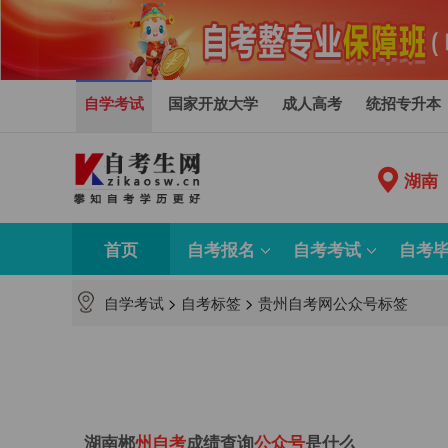
自学考试
国家开放大学
成人高考
统招专升本
湖南
首页
自考报名
自考考试
自考
自学考试
>
自考标签
>
贵州自考网公众号标签
湖南郴
州
自
考
成绩查询
公
众
号
是什么