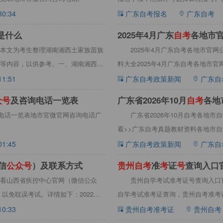
报考。详
30:34
广东自考报名
广东自考
是什么
2025年4月广东
自
考
各地市
本文为考生整理湖南湘西土家族苗族
2025年4月广东自考各地市官
等内容，以供参考。一、湖南湘西土
料大全2025年4月广东自考各地市
11:51
广东自考政策新闻
广东自
众
号
及咨询电话一览表
广东省2026年10月
自
考
各地
询电话一览表地市官微官网咨询电话广
表
广东省2026年10月自考各地
看>>广东自考真题教材资料各地市
01:45
广东自考政策新闻
广东自
信
公
众
号
）及联系方式
贵
州
自
考
准
考
证
号
查询入口
看山西省疾控中心官网（微信公众
贵州自学考试准考证号查询入口
以免耽误考试。详情如下：2022年
自学考试准考证查询，贵州自考准考证号查询入
10:33
贵州自考准考证
贵州自考