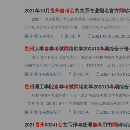
2021年10月
贵
州
自
考
公
共关系专业报名官方
网
站
2021年10月贵州自考公共关系专业在线报名入口贵州自
老生报名之前不需要再重新注册。直接登录报名系统报名即可。
专
贵州自考报名
贵州自考
2021-06-05 09:39:3
贵
州
大学
自
学
考
试
网
络助学202410
考
期综合评价
贵州自考专业考试资料大全，辅助备考根据省招生考试院关
络助学综合评价实施细则（试行）》【黔招考自〔2018〕5号
考试
贵州自考政策新闻
贵州自考
2024-10-15 09:
贵
州
理工学院
自
学
考
试
网
络助学202310
考
期综合
根据省招生考试院关于印发《贵州省高等教育自学考试网络
（黔招考自〔2018〕5号）的通知要求，报读我校高等教育自
招生考
贵州自考政策新闻
贵州自考
2023-10-08 09:
2021
贵
州
00341
公
文写作与处理
自
考
用书
网
购地