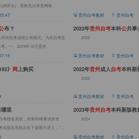
9开头) , 否则无法享受网络
05:47
贵州自考教材
贵州自考
公
布？
2022年
贵
州
自
考
本科
公
共事
焦急等待自考成绩公布模式。为此自考生
2022
考。一、2019年10月贵州
07:15
贵州自考教材
贵州自考
182》
网
上购买
2022年
贵
州
成人
自
考
本科新
2022
9
贵州自考教材
贵州自考
在哪里
2023年
贵
州
自
考
本科新版教
州自考报名系统，对有特殊要求的专
2024
考试报名系统点击下面图片进入：“贵
4
贵州自考教材
贵州自考