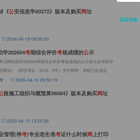
材《
公
安信息学00372》版本及购买
网
址
返回顶端
2024-09-19 09:00:00
学202604
考
期综合评价
考
核成绩的
公
示
试网络助学202604考期综合评价考核成绩的公示各位自考助学
通知》（黔招考自〔2018〕5号）文件精神，我校已在规定
考
2026-04-10 09:50:19
公
路施工组织与概预算06084》版本及购买
网
址
2023-04-12 13:25:26
业管理(停
考
)专业老生准
考
证什么时候
网
上打印