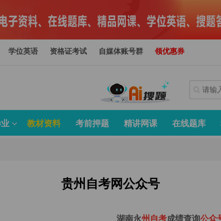
学位英语
资格证考试
自媒体账号群
领优惠券
毕业
教材资料
考前押题
精讲网课
在线题库
贵州自考网公众号
湖南永
州
自
考
成绩查询
公
众