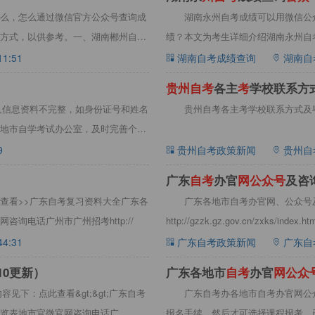
么，怎么通过微信官方公众号查询成
湖南永州自考成绩可以用微信公
方式，以供参考。一、湖南郴州自考
绩？本文为考生详细介绍湖南永州自
成绩查询
11:51
湖南自考成绩查询
湖南自
贵
州
自
考
各主
考
学校联系方
个人信息资料不完整，如身份证号和姓名
众
号
贵州自考各主考学校联系方式及毕
)
地市自学考试办公室，及时完善个人
9
贵州自考政策新闻
贵州自
广东
自
考
办官
网
公
众
号
及咨
查看>>广东自考复习资料大全广东各
广东各地市自考办官网、公众号及
询电话广州市广州招考http://
http://gzzk.gz.gov.cn/zxks/index.
44:31
广东自考政策新闻
广东自
10更新）
广东各地市
自
考
办官
网
公
众
见下：点此查看&gt;&gt;广东自考
广东自考办各地市自考办官网公
览表地市官微官网咨询电话广
报名手续，然后才可选择课程报考。