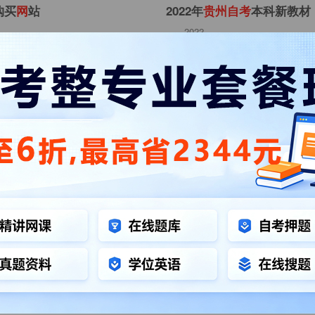
购买
网
站
2022年
贵
州
自
考
本科新教材
2022
7
贵州自考教材
贵州自考
及购买
网
址
2022年
贵
州
成人
自
考
本科指
2022
7
贵州自考教材
贵州自考
版本及购买
网
址
2023年
贵
州
成人
自
考
本科教
2024
3
贵州自考教材
贵州自考
新生
考
籍
号
可
网
上查询
2022年
贵
州
自
考
本科新教材
册已经结束，现可查询自己的考籍号即
2022