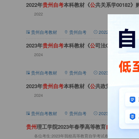
2022年
贵
州
自
考
本科教材《
公
共关系学00182》
2022
贵州自考教材
贵州自考
2022-09-25 10:34:4
2023年
贵
州
自
考
本科教材《
公
司法00227》版本
2024
贵州自考教材
贵州自考
2023-04-11 17:30:3
2023年
贵
州
自
考
本科教材《
公
共政策00318》
2024
贵州自考教材
贵州自考
2023-03-18 17:22:2
贵
州
理工学院2023年春季高等教育
自
学
考
试助学
各位考生:2023年我校高等教育自学考试春季助学新生注