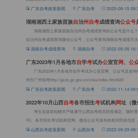
广东自考政策新闻
广东自考
2025-08-15 09:
湖南湘西土家族苗族
自
治
州
自
考
成绩查询
公
众
号
湖南湘西土家族苗族自治州自考成绩查询的公众号是什么？
自治州自考成绩查询微信公众号，公众号查询湖南自考成绩方法
家族苗族
湖南自考成绩查询
湖南自考
2022-05-05 16:
广东2023年1月各地市
自
学
考
试办
公
室官
网
、
公
广东2023年1月各地市自学考试办公室官网、公众号及咨
州市广州招考http://gzzk.gz.gov.cn/zxks/index.html020
广东自考政策新闻
广东自考
2022-11-14 09:
2022年10月山西
自
考
各市招生
考
试机构
网
址（微
考生应提前知晓并严格遵守山西自考相关防疫规定。随时查
号)、各市招生考试机构官网、微信公众号发布的相关防疫信息，
10月
山西自考政策新闻
山西自考
2022-09-29 09: