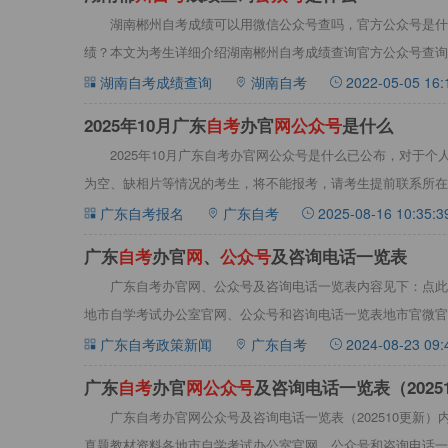
湖南郴州自考成绩可以用微信公众号查吗，官方公众号是什
绩？本文为考生详细介绍湖南郴州自考成绩查询官方公众号查询
成绩查询
湖南自考成绩查询
湖南自考
2022-05-05 16:
2025年10月广东
自
考
办官
网
公
众
号
是什么
2025年10月广东自考办官网公众号是什么已公布，对于
为空、缺相片等情况的考生，将不能报考，请考生提前联系所在
相
广东自考报名
广东自考
2025-08-16 10:35:3
广东
自
考
办官
网
、
公
众
号
及咨询电话一览表
广东自考办官网、公众号及咨询电话一览表内容见下：点此
地市自学考试办公室官网、公众号和咨询电话一览表地市官微官网咨
广东自考政策新闻
广东自考
2024-08-23 09:
广东
自
考
办官
网
公
众
号
及咨询电话一览表（2025
广东自考办官网公众号及咨询电话一览表（202510更新）内容
真题教材资料各地市自学考试办公室官网、公众号和咨询电话一