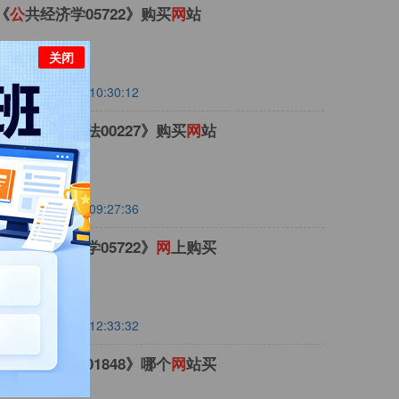
《
公
共经济学05722》购买
网
站
关闭
2022-06-25 10:30:12
定教材《
公
司法00227》购买
网
站
2022-06-09 09:27:36
材《
公
共经济学05722》
网
上购买
2022-12-28 12:33:32
《
公
务员制度01848》哪个
网
站买