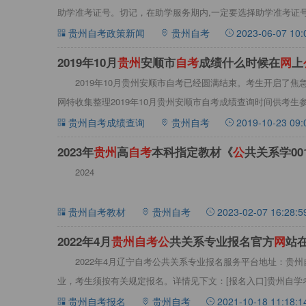
助学准考证号。切记，在助学服务期内,一定要选择助学准考证号(2
贵州自考政策新闻
贵州自考
2023-06-07 10:
2019年10月
贵
州
安顺市
自
考
成绩什么时候在
网
上
2019年10月贵州安顺市自考已经圆满结束。考生开启了
网特收集整理2019年10月贵州安顺市自考成绩查询时间供考生参
贵州自考成绩查询
贵州自考
2019-10-23 09:
2023年
贵
州
高
自
考
本科指定教材《
公
共关系学00
2024
贵州自考教材
贵州自考
2023-02-07 16:28:5
2022年4月
贵
州
自
考
公
共关系专业报名官方
网
站
2022年4月辽宁自考公共关系专业报名服务平台地址：贵
业，考生须按有关规定报名。详情见下文：[报名入口]贵州自学
州
贵州自考报名
贵州自考
2021-10-18 11:18:1