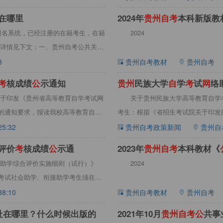
在哪里
2024年
贵
州
自
考
本科新版教
考报名系统，已经注册的在籍考生，在籍
2024
详情见下文：一、贵州自考公共关系
3
贵州自考教材
贵州自考
考
核成绩
公
示通知
贵
州
民族大学
自
学
考
试
网
络助
于印发《贵州省高等教育自学考试网
关于贵州民族大学高等教育自学考
】的通知要求，报读我校高等教育自学
考生：根据《省招生考试院关于印发的
25:32
贵州自考政策新闻
贵州自
评价
考
核成绩
公
示通
2023年
贵
州
自
考
本科教材《
助学综合评价实施细则（试行）》
2024
学考试社会助学、衔接助学考生须在省
38:10
贵州自考教材
贵州自考
址在哪里？什么时候出版的
2021年10月
贵
州
自
考
公
共事