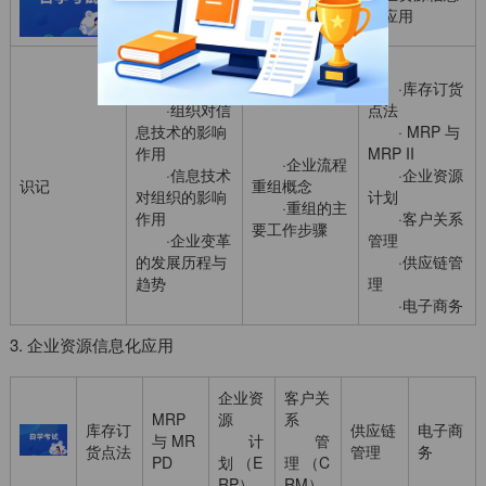
企业流程重组
织的关系
化应用
·库存订货
·组织对信
点法
息技术的影响
· MRP 与
作用
MRP II
·企业流程
·信息技术
·企业资源
识记
重组概念
对组织的影响
计划
·重组的主
作用
·客户关系
要工作步骤
·企业变革
管理
的发展历程与
·供应链管
趋势
理
·电子商务
3. 企业资源信息化应用
企业资
客户关
MRP
源
系
库存订
供应链
电子商
与 MR
计
管
货点法
管理
务
PD
划 （E
理 （C
RP）
RM）