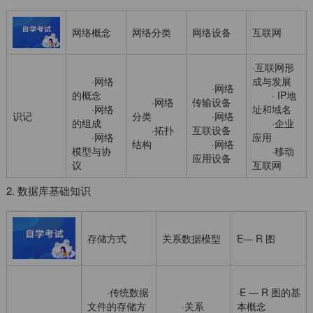
网络概念
网络分类
网络设备
互联网
·互联网形
·网络
成与发展
·网络
的概念
· IP地
·网络
传输设备
·网络
址和域名
识记
分类
·网络
的组成
·企业
·拓扑
互联设备
·网络
应用
结构
·网络
模型与协
·移动
应用设备
议
互联网
2. 数据库基础知识
存储方式
关系数据模型
E— R 图
·传统数据
·E — R 图的基
文件的存储方
·关系
本概念