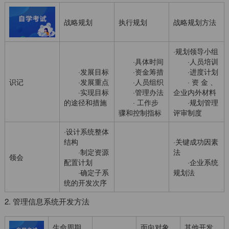
战略规划
执行规划
战略规划方法
·规划领导小组
·具体时间
·人员培训
·发展目标
·资金筹措
·进度计划
识记
·发展重点
·人员组织
· 资 金 、
·实现目标
·管理办法
企业内外材料
的途径和措施
· 工作步
·规划管理
骤和控制指标
评审制度
·设计系统整体
结构
·关键成功因素
·制定资源
法
领会
配置计划
·企业系统
·确定子系
规划法
统的开发次序
2. 管理信息系统开发方法
生命周期
面向对象
其他开发