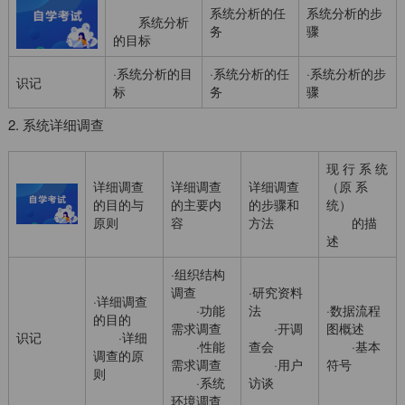
系统分析的任
系统分析的步
系统分析
务
骤
的目标
·系统分析的目
·系统分析的任
·系统分析的步
识记
标
务
骤
2. 系统详细调查
现 行 系 统
详细调查
详细调查
详细调查
（原 系
的目的与
的主要内
的步骤和
统）
原则
容
方法
的描
述
·组织结构
调查
·研究资料
·详细调查
·功能
法
·数据流程
的目的
需求调查
·开调
图概述
识记
·详细
·性能
查会
·基本
调查的原
需求调查
·用户
符号
则
·系统
访谈
环境调查