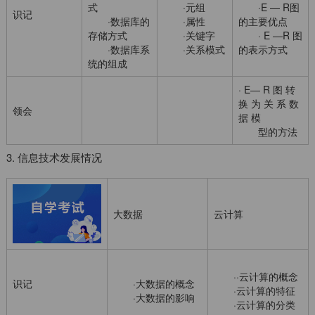
式
·元组
·E — R图
识记
·数据库的
·属性
的主要优点
存储方式
·关键字
· E —R 图
·数据库系
·关系模式
的表示方式
统的组成
· E— R 图 转
换 为 关 系 数
领会
据 模
型的方法
3. 信息技术发展情况
大数据
云计算
··云计算的概念
识记
·大数据的概念
·云计算的特征
·大数据的影响
·云计算的分类