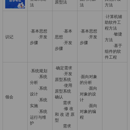
原型法
法
法
方法
·计算机辅
助软件工
程方法
·基本思想
·基本
·基本思想
·敏捷
识记
·开发
思想
·开发
方法
步骤
·开发
步骤
·基于
步骤
组件的软
件工程
·确定需求
·系统规划
·开发
·系统
·面向对象
原型系统
分析
的分析
·使用
·系统
·面向
原型系统
设计
对象的设
领会
确认
·系统
计
需求
实施
·面向
·修 改
·系统
对象的编
和 改 进 原
运行与维
程
型
护
需求