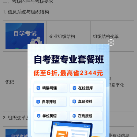
三、考核内容与考核要求
1. 信息系统与组织结构
企业组织结构
组织结构变革
·直线制组织结构
·职能式组织结
构
·直线一职能式
·虚拟组织
识记
组织结构
·组织扁平化
·事业部制组织
结构
·矩阵制组织结
构
2. 组织变革及企业流程再造
信息技术与组
企业资源信息