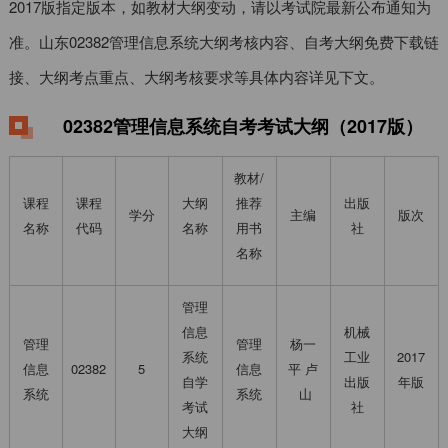
2017版指定版本，如教材大纲变动，请以考试院最新公布通知为
准。山东02382管理信息系统大纲考核内容、自考大纲免费下载链
接、大纲考点重点、大纲考核要求等具体内容详见下文。
02382管理信息系统自考考试大纲（2017版）
教材/
课程
课程
大纲
推荐
出版
学分
主编
版次
名称
代码
名称
用书
社
名称
管理
信息
机械
管理
管理
杨一
系统
工业
2017
信息
02382
5
信息
平 卢
自学
出版
年版
系统
系统
山
考试
社
大纲