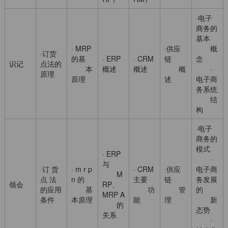
·电子
商务的
基本
· MRP
·供应
概
·订货
的基
· ERP
· CRM
链
念
识记
点法的
本
概述
概述
概
·
原理
原理
述
电子商
务系统
结
构
·电子
商务的
模式
· ERP
·
与
·订 货
· m r p
· CRM
·供应
电子商
M
点 法
n 的
主要
链
务发展
领会
RP、
的应用
基
功
管
的
MRP A
条件
本原理
能
理
新
的
态势
关系
·