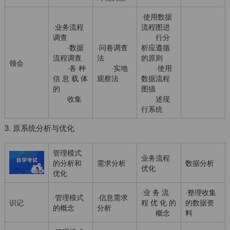
·使用数据
·业务流程
流程图进
调查
行分
·数据
·问卷调查
析应遵循
流程调查
法
的原则
领会
·各 种
·实地
·使用
信 息 载 体
观察法
数据流程
的
图描
收集
述现
行系统
3. 原系统分析与优化
管理模式
业务流程
的分析和
需求分析
数据分析
优化
优化
·业 务 流
·整理收集
·管理模式
·信息需求
识记
程 优 化 的
的数据资
的概念
分析
概念
料