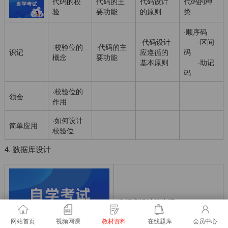
代码的校
代码的主
代码设计
代码的种
验
要功能
的原则
类
·顺序码
·代码设计
·区间
·校验位的
·代码的主
识记
应遵循的
码
概念
要功能
基本原则
·助记
码
·校验位的
领会
作用
·如何设计
简单应用
校验位
4. 数据库设计
数据库设计的步骤
网站首页
视频网课
教材资料
在线题库
会员中心