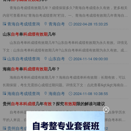
青海自考成绩有效期几年？成绩保留多久?青海自考成绩永久有效，更多相关
内容可查看本站“青海自考成绩查询”栏目。一、青海自考成绩有效期几年青海自考
成绩永久有效，考生把自己考试的科目考到
青海自考成绩查询
青海自考
2022-04-28 15:33:25
山东
自
考
单
科
成
绩
有
效
期
几年
山东自考单科成绩有效期几年?山东自考单科成绩有效期为永久有效。详情见
下文：山东自考单科成绩有效期几年?山东自考单科成绩有效期为永久有效‌。‌成绩
保留‌：山东自考单科成绩是永久有效的
山东自考成绩查询
山东自考
2024-11-14 09:00:00
海南
自
考
单
科
成
绩
有
效
期
几年？
海南自考单科成绩有效期几年？海南自考成绩‌单科有效期：长期有效，可以
长期保留，考生无需担心成绩过期问题‌。详情见下文：点此查看&gt;&gt;海南自考
教材真题资料大全海南自考单科成
海南自考成绩查询
海南自考
2024-11-08 10:38:55
贵州
自
考
本
科
成
绩
几年
有
效
？探究
有
效
期
限的解读与建议
自考本科是一种非常受欢迎的高等教育形式，对于那些想要提升自身学历水
平的人来说，自考本科成为了一个非常好的选择。而在众多考生选择自考本科的
时候，总会有一些问题困扰着他们，其中不少人会
贵州自考成绩查询
贵州自考
2023-11-29 14:03:12