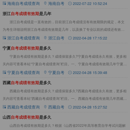
文。一、海南自考成绩有效期是多久？海南自考
海南自考成绩查询
海南自考
2022-07-22 10:52:24
浙江
自
考
成
绩
有
效
期
是几年
浙江自考成绩是一直有效的，目前浙江自考成绩没有有效期限的规定，本文
为考生详细说明浙江自考成绩有效期是几年，以及换了专业以前的成绩还有效吗
等内容，详情见下文：一、浙江自考成绩有效期几
浙江自考成绩查询
浙江自考
2022-04-28 17:15:22
宁夏
自
考
成
绩
有
效
期
是多久
宁夏自考成绩有效期是多久？成绩保留多久?宁夏自考成绩永久有效，更多相
关内容可查看本站“宁夏自考成绩查询”栏目。一、宁夏自考成绩有效期几年宁夏自
考成绩永久有效，宁夏自考凡取得的合格成
宁夏自考成绩查询
宁夏自考
2022-04-28 15:39:48
西藏
自
考
成
绩
有
效
期
是多久
西藏自考成绩有效期是多久？成绩保留多久?西藏自考成绩永久有效，更多相
关内容可查看本站“西藏自考成绩查询”栏目。一、西藏自考成绩有效期几年西藏自
考成绩永久有效，西藏自考凡取得的合格成
西藏自考成绩查询
西藏自考
2022-04-28 15:27:52
山西
自
考
成
绩
有
效
期
是多久
山西自考成绩有效期是多久？根据《山西省2022年高等教育自学考试问题解