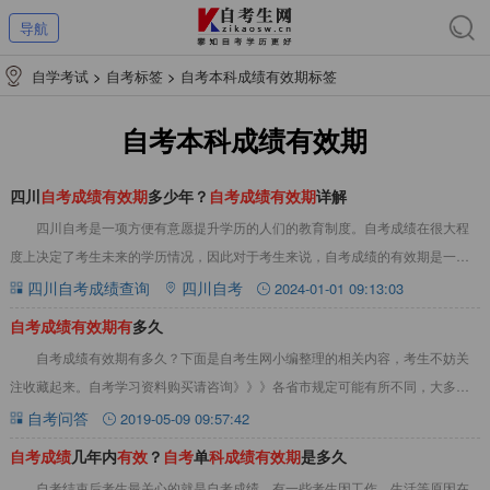
导航
自学考试
>
自考标签
>
自考本科成绩有效期标签
自考本科成绩有效期
四川
自
考
成
绩
有
效
期
多少年？
自
考
成
绩
有
效
期
详解
四川自考是一项方便有意愿提升学历的人们的教育制度。自考成绩在很大程
度上决定了考生未来的学历情况，因此对于考生来说，自考成绩的有效期是一个
十分重要的问题。那么，四川自考成绩的有效期到
四川自考成绩查询
四川自考
2024-01-01 09:13:03
自
考
成
绩
有
效
期
有
多久
自考成绩有效期有多久？下面是自考生网小编整理的相关内容，考生不妨关
注收藏起来。自考学习资料购买请咨询》》》各省市规定可能有所不同，大多数
省市通过的成绩是长期有效的。教育部曾经有过规
自考问答
2019-05-09 09:57:42
自
考
成
绩
几年内
有
效
？
自
考
单
科
成
绩
有
效
期
是多久
自考结束后考生最关心的就是自考成绩，有一些考生因工作、生活等原因在