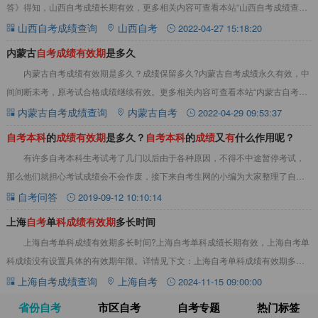
答》得知，山西自考成绩长期有效，更多相关内容可查看本站“山西自考成绩查
询”栏目。山西自考成绩有效期是多久？答：
山西自考成绩查询
山西自考
2022-04-27 15:18:20
内蒙古
自
考
成
绩
有
效
期
是多久
内蒙古自考成绩有效期是多久？成绩保留多久?内蒙古自考成绩永久有效，中
间间断未考，原考试合格成绩继续有效。更多相关内容可查看本站“内蒙古自考查
分”栏目。一、内蒙古自考成绩有效期几年内
内蒙古自考成绩查询
内蒙古自考
2022-04-29 09:53:37
自
考
本
科
的
成
绩
有
效
期
是多久？
自
考
本
科
的
成
绩
又
有
什么作用呢？
有许多自考本科生考试考了几门以后由于各种原因，不得不中途暂停考试，
那么他们就担心考试成绩会不会作废，接下来自考生网的小编为大家整理了自考
本科的成绩有效期是多久？自考本科的成绩又有什
自考问答
2019-09-12 10:10:14
上海
自
考
单
科
成
绩
有
效
期
多长时间
上海自考单科成绩有效期多长时间?上海自考单科成绩长期有效，上海自考单
科成绩没有设置具体的有效期年限。详情见下文：上海自考单科成绩有效期多长
时间？上海自考单科成绩长期有效‌。‌有效期
上海自考成绩查询
上海自考
2024-11-15 09:00:00
省份自考
市区自考
自考专题
热门标签