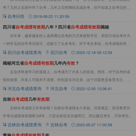
考了几科之后就中停了自考，几年之后想继续完成自考，但不知道之前考过的自
考成绩是否还有效。那么自考成绩几年内有效？自
自考问答
2019-08-23 11:20:59
四川省
自
考
成
绩
有
效
期
八年？四川省
自
考
成
绩
有
效
期
揭秘
近年来，越来越多的人选择通过自考的方式来获取学历，而四川省自考作为
一种常见的自学考试形式，也吸引了众多考生。对于考生来说，自考成绩的有效
期是一个非常关键的问题，因为它直接影响着考生
四川自考成绩查询
四川自考
2023-12-18 09:12:59
揭秘河北省
自
考
成
绩
有
效
期
几年内
有
效
？
在追求终身学习的道路上，自考成为了许多人的首选。然而，对于自考的成
绩有效期，许多人可能并不清楚。特别是在河北省，这个问题更是备受关注。那
么，河北省自考成绩的有效期是几年呢？本文将为
河北自考成绩查询
河北自考
2023-12-05 13:06:41
吉林
自
考
成
绩
几年
有
效
期
吉林自考成绩几年有效期？吉林自考成绩永久有效。但曾规定：高等教育自
学考试成绩保留期限为8年，只是吉林还未实施而已。所以建议考生，尽快考完吉
林自学考试。详情如下：吉林自考成绩几年有效
吉林自考成绩查询
吉林自考
2023-05-27 11:00:58
青海
自
考
成
绩
有
效
期
几年