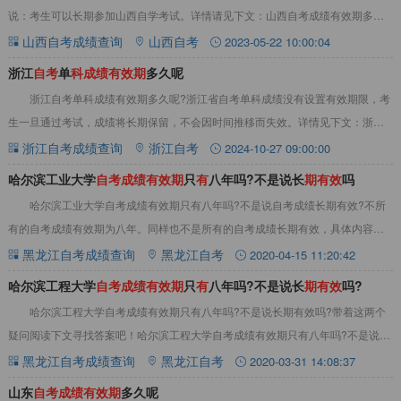
说：考生可以长期参加山西自学考试。详情请见下文：山西自考成绩有效期多少
年山西自考成绩保留期限，永久有效。也就是说：考
山西自考成绩查询
山西自考
2023-05-22 10:00:04
浙江
自
考
单
科
成
绩
有
效
期
多久呢
浙江自考单科成绩有效期多久呢?浙江省自考单科成绩没有设置有效期限，考
生一旦通过考试，成绩将长期保留，不会因时间推移而失效‌。详情见下文：浙江
自考单科成绩有效期多久呢？‌浙江省自考单
浙江自考成绩查询
浙江自考
2024-10-27 09:00:00
哈尔滨工业大学
自
考
成
绩
有
效
期
只
有
八年吗?不是说长
期
有
效
吗
哈尔滨工业大学自考成绩有效期只有八年吗?不是说自考成绩长期有效?不所
有的自考成绩有效期为八年。同样也不是所有的自考成绩长期有效，具体内容如
下：关于对自学考试“合格课程有效期为八年”
黑龙江自考成绩查询
黑龙江自考
2020-04-15 11:20:42
哈尔滨工程大学
自
考
成
绩
有
效
期
只
有
八年吗?不是说长
期
有
效
吗?
哈尔滨工程大学自考成绩有效期只有八年吗?不是说长期有效吗?带着这两个
疑问阅读下文寻找答案吧！哈尔滨工程大学自考成绩有效期只有八年吗?不是说长
期有效吗?不是所有的自考成绩有效期只有八
黑龙江自考成绩查询
黑龙江自考
2020-03-31 14:08:37
山东
自
考
成
绩
有
效
期
多久呢