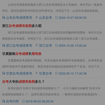
山东自考成绩有效期多久呢?山东自考成绩是永久有效的，考生可以一直参加
考试，直到完成所有考试科目后申请毕业。详情见下文：山东自考成绩有效期多
久呢?山东自考成绩是永久有效的，考生可以一
山东自考成绩查询
山东自考
2024-10-27 09:00:00
浙江
自
考
成
绩
有
效
期
多久呢
浙江自考成绩有效期多久呢?浙江自考成绩没有明确的时间限制，考生可以长
期保留其自考成绩‌。详情见下文：浙江自考成绩有效期多久呢？‌浙江自考成绩长
期有效‌。浙江自考成绩没有明确的时间限
浙江自考成绩查询
浙江自考
2024-10-26 10:22:24
甘肃陇南
自
考
成
绩
长
期
有
效
甘肃陇南自考成绩长期有效，并未实施自考成绩8年有效期规定，自考单科成
绩8年有效并不是硬性规定，将是否操作此规定的选择权给予了各省。详见下文：
一、甘肃陇南自考成绩长期有效甘肃陇南自考
甘肃自考成绩查询
甘肃自考
2022-05-12 17:40:38
自
考
大专的
成
绩
有
效
期
多久？
有考生提问“自考大专的成绩有效期多久？”，今天小编就为你解答“自考大专
的成绩有效期多久？”。如果长期没有参加考试，一般单科成绩的有效期是8年，
这是统一的规律。不过具体情况各个省份会
自考问答
2019-08-23 09:29:34