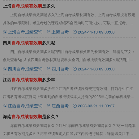
上海
自
考
成
绩
有
效
期
是多久
上海自考成绩有效期是多久?上海自考成绩长期有效。上海自考成绩没有设定
具体的年限限制，考生考过的课程成绩不会因为时间而失效，可以一直报考‌。详
情见下文：上海自考成绩有效期是多久？上海
上海自考成绩查询
上海自考
2024-11-13 09:00:00
四川
自
考
成
绩
有
效
期
多久呢
四川自考成绩有效期多久呢?四川自考成绩有效期为长期有效‌。详情见下文：
点此查看&gt;&gt;四川自考教材真题资料大全四川自考成绩有效期多久呢?‌四川自
考成绩有效期为长期有效‌。具
四川自考成绩查询
四川自考
2024-11-08 09:00:00
江西
自
考
成
绩
有
效
期
多少年
江西自考成绩有效期多少年？江西自考成绩没有规定有效期。目前考生在江
西省教育考试院官网上查询到的自考成绩或本人持有的2005年之前的单科成绩合
格证明原件，其自考成绩均有效。详情如下：
江西自考成绩查询
江西自考
2023-03-21 11:03:37
海南
自
考
成
绩
有
效
期
是多久？
海南自考成绩有效期是多久？针对“海南自考成绩有效期是多久？”这一问题本
文将从有效期是多久？历年成绩查询入口等以下内容进行解答，详情请关注下