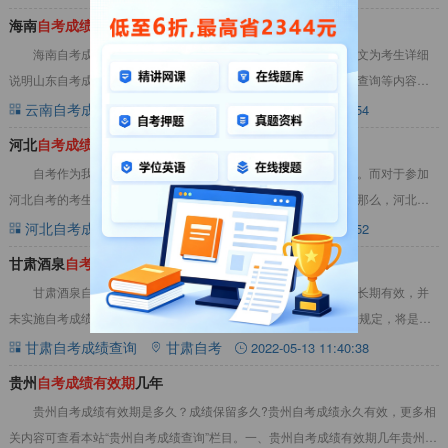
海南
自
考
成
绩
几年
有
效
期
海南自考成绩一直有效，海南目前没有成绩有效期的规定，本文为考生详细
说明山东自考成绩有效期是几年，以及山东自考几年前的成绩怎么查询等内容，
详情见下文：一、海南自考成绩几年有效期海南自
云南自考成绩查询
云南自考
2022-04-28 16:13:54
河北
自
考
成
绩
有
效
期
详析
自考作为我国高等教育的一种形式，一直深受广大考生的欢迎。而对于参加
河北自考的考生来说，了解自己的考试成绩有效期是非常重要的。那么，河北自
考成绩几年有效呢？本文将为你详细解答。一、河
河北自考成绩查询
河北自考
2023-12-03 13:06:52
甘肃酒泉
自
考
成
绩
有
效
期
甘肃酒泉自考成绩有效期多久？会过期吗？甘肃酒泉自考成绩长期有效，并
未实施自考成绩8年有效期规定，自考单科成绩8年有效并不是硬性规定，将是否
操作此规定的选择权给予了各省。详见下文：一
甘肃自考成绩查询
甘肃自考
2022-05-13 11:40:38
贵州
自
考
成
绩
有
效
期
几年
贵州自考成绩有效期是多久？成绩保留多久?贵州自考成绩永久有效，更多相
关内容可查看本站“贵州自考成绩查询”栏目。一、贵州自考成绩有效期几年贵州自