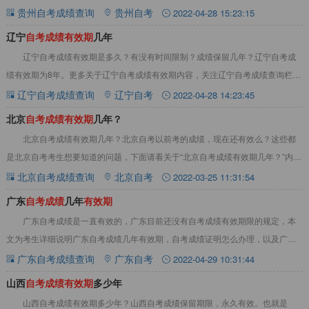
考成绩永久有效，贵州自考凡取得的合格成
贵州自考成绩查询
贵州自考
2022-04-28 15:23:15
辽宁
自
考
成
绩
有
效
期
几年
辽宁自考成绩有效期是多久？有没有时间限制？成绩保留几年？辽宁自考成
绩有效期为8年。更多关于辽宁自考成绩有效期内容，关注辽宁自考成绩查询栏
目。一、辽宁自考成绩有效期辽宁自考成绩有效期
辽宁自考成绩查询
辽宁自考
2022-04-28 14:23:45
北京
自
考
成
绩
有
效
期
几年？
北京自考成绩有效期几年？北京自考以前考的成绩，现在还有效么？这些都
是北京自考考生想要知道的问题，下面请看关于“北京自考成绩有效期几年？”内
容。一、北京自考成绩有效期几年？北京自考的
北京自考成绩查询
北京自考
2022-03-25 11:31:54
广东
自
考
成
绩
几年
有
效
期
广东自考成绩是一直有效的，广东目前还没有自考成绩有效期限的规定，本
文为考生详细说明广东自考成绩几年有效期，自考成绩证明怎么办理，以及广东
自考有时间限制吗等内容，详情见下文：一、广东
广东自考成绩查询
广东自考
2022-04-29 10:31:44
山西
自
考
成
绩
有
效
期
多少年
山西自考成绩有效期多少年？山西自考成绩保留期限，永久有效。也就是