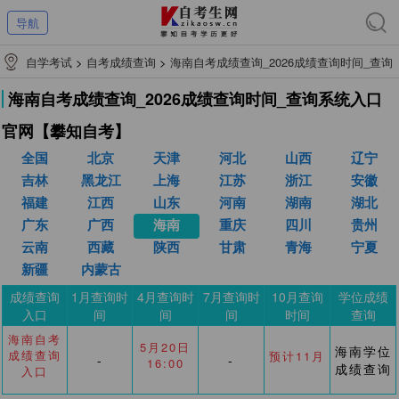
导航
自学考试
>
自考成绩查询
>
海南自考成绩查询_2026成绩查询时间_查询
系统入口官网【攀知自考】
海南自考成绩查询_2026成绩查询时间_查询系统入口
官网【攀知自考】
全国
北京
天津
河北
山西
辽宁
吉林
黑龙江
上海
江苏
浙江
安徽
福建
江西
山东
河南
湖南
湖北
广东
广西
海南
重庆
四川
贵州
云南
西藏
陕西
甘肃
青海
宁夏
新疆
内蒙古
成绩查询
1月查询时
4月查询时
7月查询时
10月查询
学位成绩
入口
间
间
间
时间
查询
海南自考
5月20日
海南学位
成绩查询
预计11月
-
-
16:00
成绩查询
入口