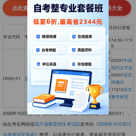
点此查看>>四川自考汉语言文学复习资料大全
2026年10月24日星期
2026年10月25日星期
六
天
专业代码
专业名称
09:00-11:3
14:30-17:0
09:00-11:3
14:30-17:0
0
0
0
0
00538中国
00536
古代
古代文学史
汉语
00537
中国
00037
美学
（一）
00769
中国
现代文学史
00540
外国
00539中国
传统文化
00541
语言
文学史
古代文学史
H050101
汉语言文学
15040
***新
学概论
（二）
15044马克
思主义基本
时代中国特
15043
中国
11213
语文
原理
色社会主义
近现代史纲
教学研究
思想概论
要
2026年10月四川自考汉语言文学考试科目安排表（H050101），
由自考生网根据
四川省教育招生考试院
发布的《
2026年10月四川
自考考试安排表
》整理，以供考生们参考。更多相关资讯可查