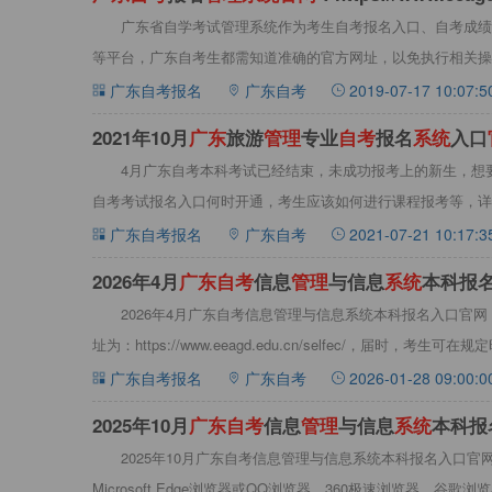
广东省自学考试管理系统作为考生自考报名入口、自考成绩
等平台，广东自考生都需知道准确的官方网址，以免执行相关操
报名管理
广东自考报名
广东自考
2019-07-17 10:07:5
2021年10月
广
东
旅游
管
理
专业
自
考
报名
系
统
入口
4月广东自考本科考试已经结束，未成功报考上的新生，想要知
自考考试报名入口何时开通，考生应该如何进行课程报考等，详情
广东自考报名
广东自考
2021-07-21 10:17:3
2026年4月
广
东
自
考
信息
管
理
与信息
系
统
本科报
2026年4月广东自考信息管理与信息系统本科报名入口官
址为：https://www.eeagd.edu.cn/selfec/，届时，考生可在规
广东自考报名
广东自考
2026-01-28 09:00:0
2025年10月
广
东
自
考
信息
管
理
与信息
系
统
本科报
2025年10月广东自考信息管理与信息系统本科报名入口
Microsoft Edge浏览器或QQ浏览器、360极速浏览器、谷歌