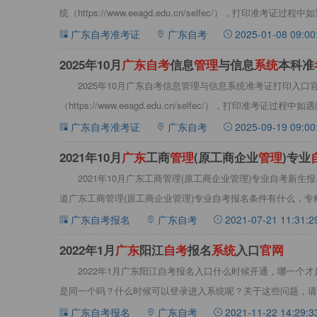
统（https://www.eeagd.edu.cn/selfec/），打印准考证过程中
广东自考准考证
广东自考
2025-01-08 09:00
​2025年10月
广
东
自
考
信息
管
理
与信息
系
统
本科准
2025年10月广东自考信息管理与信息系统准考证打印入
（https://www.eeagd.edu.cn/selfec/），打印准考证过程中如
广东自考准考证
广东自考
2025-09-19 09:00
2021年10月
广
东
工商
管
理
(原工商企业
管
理
)专业
网
址是哪个
2021年10月广东工商管理(原工商企业管理)专业自考新生
道广东工商管理(原工商企业管理)专业自考报名条件有什么，
广东自考报名
广东自考
2021-07-21 11:31:2
​2022年1月
广
东
阳江
自
考
报名
系
统
入口
官
网
2022年1月广东阳江自考报名入口什么时候开通，哪一个
是同一个吗？什么时候可以登录进入系统呢？关于这些问题，请看
广东自考报名
广东自考
2021-11-22 14:29:3