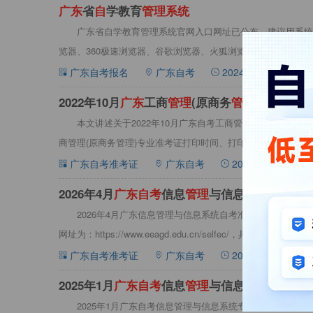
广
东
省
自
学教育
管
理
系
统
广东省自学教育管理系统官网入口网址已公布，建议用系统自带的M
览器、360极速浏览器、谷歌浏览器、火狐浏览器等非IE内核
广东自考报名
广东自考
2024-08-23 09:00:0
​2022年10月
广
东
工商
管
理
(原商务
管
理
)专业
自
考
本文讲述关于2022年10月广东自考工商管理(原商务管理
商管理(原商务管理)专业准考证打印时间、打印入口、打印要
广东自考准考证
广东自考
2022-09-16 09:00
2026年4月
广
东
自
考
信息
管
理
与信息
系
统
本科准
2026年4月广东信息管理与信息系统自考准考证打印入口
网址为：https://www.eeagd.edu.cn/selfec/，具体请详见下文：
广东自考准考证
广东自考
2026-02-04 09:00
​2025年1月
广
东
自
考
信息
管
理
与信息
系
统
本科准
2025年1月广东自考信息管理与信息系统专业准考证打印