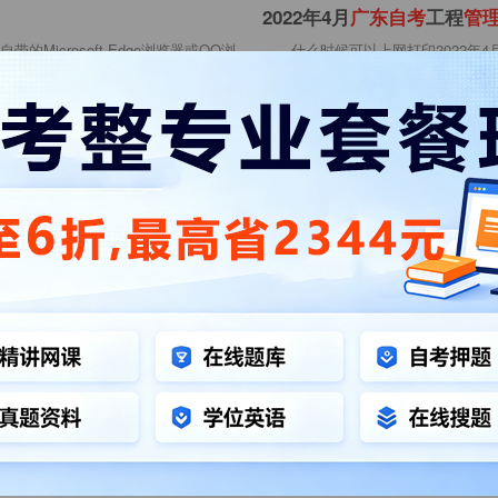
2022年4月
广
东
自
考
工程
管
icrosoft Edge浏览器或QQ浏
什么时候可以上网打印2022年
的浏览器登录报考广东省
有哪几种打印的方式，打印的入口网
0
广东自考准考证
广东自考
准
考
证打印
系
统
官
方
网
址入口
​2025年4月
广
东
自
考
信息
管
)专业准考证打印相关内容，包括自考工
2025年4月广东自考信息管理
求、打印方式等，详情请考生看文章
时间内登录广东省自学考试管理系统（https:/
:00
广东自考准考证
广东自考
考
证打印入口
官
网
2026年1月
广
东
自
考
信息
管
官网：广东省自学考试管理系统，打印
2026年1月广东自考信息管理
2
定时间内登录广东省自学考试管理系统（https:
:00
广东自考准考证
广东自考
考
证打印入口
官
网
广
东
自
学
考
试
考
试
管
理
系
统
入口官网网址：广东省自学考试管理系
广东自学考试考试管理系统广东自学考试考试