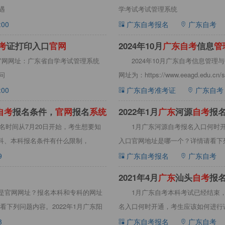
如遇
学考试考试管理系统
:00
广东自考报名
广东自考
考
证打印入口
官
网
2024年10月
广
东
自
考
信息
管
口官网网址：广东省自学考试管理系统
2024年10月广东自考信息管
遇问
网址为：https://www.eeagd.edu.
:00
广东自考准考证
广东自考
自
考
报名条件，
官
网
报名
系
统
​2022年1月
广
东
河源
自
考
报
报名时间从7月20日开始，考生想要知
1月广东河源自考报名入口何时
专科、本科报名条件有什么限制，
入口官网地址是哪一个？详情请看下列
自
9
广东自考报名
广东自考
2021年4月
广
东
汕头
自
考
报
才是官网网址？报名本科和专科的网址
1月广东自考本科考试已经结束，
下列问题内容。2022年1月广东阳
名入口何时开通，考生应该如何进行课
3
广东自考报名
广东自考