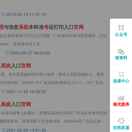
2019-02-13 11:37:13
理
与信息
系
统
本科准
考
证打印入口
官
网
公众号
理与信息系统准考证打印入口官网：广东省自学考试管理系统，打印
cn/selfec/，具体请详见下文。
2024-09-27 09:00:00
领资料
名
系
统
入口
官
网
开通，新生应该如何进行网上报考，报考之后应该做什么，报名
选课中心
文章内容。2022年1月广东河源自考报名入口一、1月广东河源
2021-11-22 14:29:33
名
系
统
入口
官
网
领优惠券
未成功报考上的新生，想要知道2021年4月广东汕头自考考试报
程报考等，详情请看下列文章内容。2021年4月广东汕头自
在线客服
2021-02-25 14:01:45