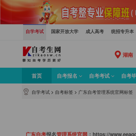
自学考试
国家开放大学
成人高考
统招专升本
湖南
首页
自考报名
自考考试
自考
自学考试
>
自考标签
>
广东自考管理系统官网标签
广
东
自
考
报名
管
理
系
统
官
网
：https://www.eeagd