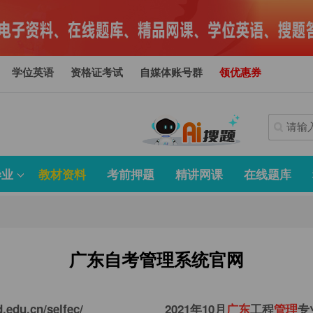
学位英语
资格证考试
自媒体账号群
领优惠券
毕业
教材资料
考前押题
精讲网课
在线题库
广东自考管理系统官网
.edu.cn/selfec/
2021年10月
广
东
工程
管
理
专