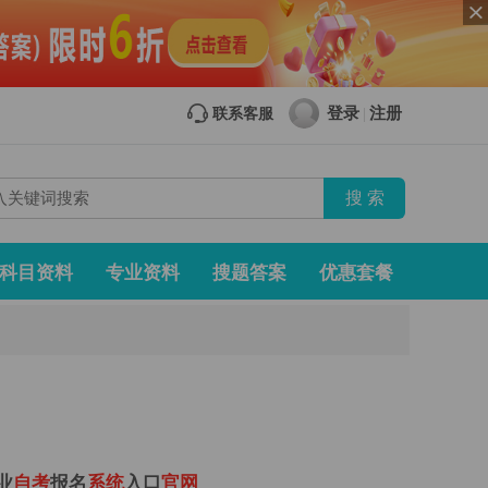
登录
注册
联系客服
|
科目资料
专业资料
搜题答案
优惠套餐
业
自
考
报名
系
统
入口
官
网