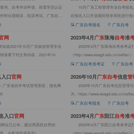
查询、自考毕业申请、前置学历认证
10月广东工程管理专业自考报名
作时出现错误，耽误考试。广东自考
在报名入口开放期间登录系统进行报名
0
广东自考报名
广东自考
官
网
​2023年4月
广
东
珠海
自
考
准
道2021年10月广东旅游管理专业
2023年4月广东珠海自考准考
请看下列文章内容。2021年10
（http://www.eeagd.edu.c
5
广东自考准考证
广东自考
名入口
官
网
​2026年10月
广
东
自
考
信息
管
网：广东省自学考试管理系统，报名网
2026年10月广东自考信息管
定时
为：https://www.eeagd.edu.cn
0
广东自考报名
广东自考
名入口
官
网
​2023年4月
广
东
阳江
自
考
准
官网网址已公布，建议用系统自带的
2023年4月广东阳江自考准考
浏览器、火狐浏览器等非I
（http://www.eeagd.edu.c