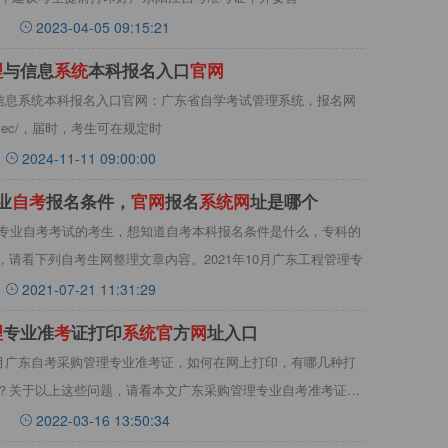
2023-04-05 09:15:21
理
与信息
系
统
本科报名入口
官
网
与信息系统本科报名入口官网：广东省自学考试管理系统，报名网
n/selfec/，届时，考生可在规定时
2024-11-11 09:00:00
业
自
考
报名条件，
官
网
报名
系
统
网
址是哪个
理专业自考考试的考生，想知道自考本科报名条件是什么，专科的
请看下列自考生网整理文章内容。2021年10月广东工程管理专
2021-07-21 11:31:29
理
专业准
考
证打印
系
统
官
方
网
址入口
4月广东自考采购管理专业准考证，如何在网上打印，有哪几种打
？关于以上这些问题，请看本文广东采购管理专业自考准考证打
2022-03-16 13:50:34