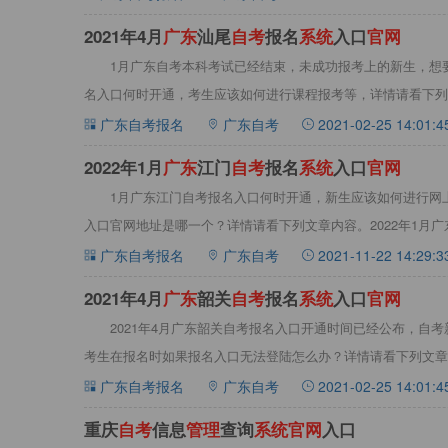
2021年4月
广
东
汕尾
自
考
报名
系
统
入口
官
网
1月广东自考本科考试已经结束，未成功报考上的新生，想要
名入口何时开通，考生应该如何进行课程报考等，详情请看下列文
广东自考报名
广东自考
2021-02-25 14:01:4
​2022年1月
广
东
江门
自
考
报名
系
统
入口
官
网
1月广东江门自考报名入口何时开通，新生应该如何进行网
入口官网地址是哪一个？详情请看下列文章内容。2022年1月
自
广东自考报名
广东自考
2021-11-22 14:29:3
2021年4月
广
东
韶关
自
考
报名
系
统
入口
官
网
2021年4月广东韶关自考报名入口开通时间已经公布，自考
考生在报名时如果报名入口无法登陆怎么办？详情请看下列文章内
广东自考报名
广东自考
2021-02-25 14:01:4
重庆
自
考
信息
管
理
查询
系
统
官
网
入口