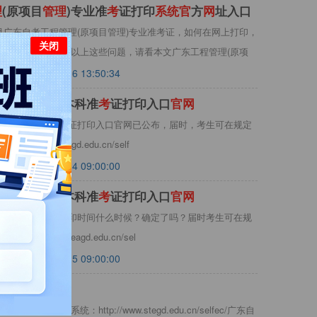
理
(原项目
管
理
)专业准
考
证打印
系
统
官
方
网
址入口
4月广东自考工程管理(原项目管理)专业准考证，如何在网上打印，
关闭
址是哪一个？关于以上这些问题，请看本文广东工程管理(原项
2022-03-16 13:50:34
理
与信息
系
统
本科准
考
证打印入口
官
网
与信息系统专业准考证打印入口官网已公布，届时，考生可在规定
/www.eeagd.edu.cn/self
2025-03-14 09:00:00
理
与信息
系
统
本科准
考
证打印入口
官
网
与信息系统准考证打印时间什么时候？确定了吗？届时考生可在规
//www.eeagd.edu.cn/sel
2025-12-25 09:00:00
管理系统：http://www.stegd.edu.cn/selfec/广东自