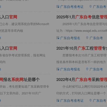
0
广东自考准考证
广东自考
名入口
官
网
2025年1月
广
东
自
考
信息
管
布，建议用系统自带的Microsoft
2025年1月广东自考信息管理
浏览器等非IE内核
址为：https://www.eeagd.edu.c
0
广东自考报名
广东自考
名入口
官
网
2021年10月
广
东
工程
管
理
专
广东省自学考试管理系统，报名网址
想要报考本次10月广东工程管
时间内
报名条件和本科是否有不一样的地方，
0
广东自考报名
广东自考
网
报名
系
统
网
址是哪个
2022年4月
广
东
自
考
采购
管
0日开始，考生想要知道广东采购管理专
什么时候可以上网打印2022年
下文章内容。2021年10月广
印的方式，打印的入口网址是哪一个
印相
9
广东自考准考证
广东自考