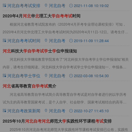
更多相关内容可查看本站河北自考考试安排栏
河北自考考试安排
河北自考
2021-11-08 10:19:02
2020年4月
河
北
华
北
理工大
学
自
考
考
试
时间
根据河北省教育考试院发布的《2020年4月开考专业理论课程安排》可知，
2020年4月河北华北理工大学自考考试时间为2020年4月11日-12日。请考生仔细
阅读下面内容，合理安排时间
河北自考考试时间
河北自考
2019-11-09 11:28:44
河
北
科技大
学
自
学
考
试
学
士
学
位申报须知
河北科技大学继续教育学院发布了“河北科技大学自考学士学位申报须知”相关
内容，请考生仔细阅读。河北科技大学自学考试学士学位申报须知一、申报条件
&nbsp;1.每次申报只限上一年度6月
河北自考学士学位
河北自考
2022-03-08 10:54:30
河
北
省高等教育
自
学
考
试
简介
河北省高等教育自学考试简介高等教育自学考试是对自学者进行的以学历考
试为主的高等教育国家考试，是个人自学、社会助学、国家考试相结合的高等教
育形式，是我国高等教育体系的重要组成部分。《
河北自考政策新闻
河北自考
2022-10-27 11:45:10
2025年10月
河
北
自
考
河
北
师范大
学
实践性环节课程
考
试
安排
2025年10月河北自考河北师范大学实践性环节课程考试安排已公布，实践性