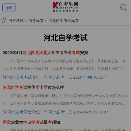
导航
自学考试
>
自考标签
>
河北自学考试标签
河北自学考试
2022年4月
河
北
自
考
河
北
大
学
主
考
专业
考
试
安排
以下是2022年4月河北自考河北大学主考专业考试安排，具体内容包括：河
北大学自考开考专业考试科目、具体考试时间、教材资料等，更多相关内容可查
看本站河北自考考试安排栏目。点此查看：自
河北自考考试安排
河北自考
2021-11-08 10:06:11
河
北
自
学
考
试
授予
学
士
学
位怎么样
以下是自考生网为河北考生提供的“河北自学考试授予学士学位怎么样”相关内
容，以供考生参考：参加深造的时候河北自学考试项目当中，你会发现其实每年
报考自考的学生较多，而且这部分在职人员就
河北自考学士学位
河北自考
2019-04-15 17:05:07
河
北
农业大
学
自
学
考
试
报
考
须知
河北农业大学自学考试报考须知内容见下：点此查看>>河北自考真题资料教