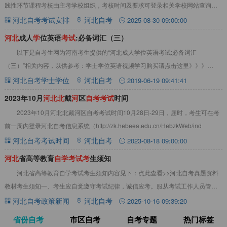
践性环节课程考核由主考学校组织，考核时间及要求可登录相关学校网站查询。
详情见下文：2025年10月河北自考河
河北自考考试安排
河北自考
2025-08-30 09:00:00
河
北
成人
学
位英语
考
试
:必备词汇（三）
以下是自考生网为河南考生提供的“河北成人学位英语考试:必备词汇
（三）”相关内容，以供参考：学士学位英语视频学习购买请点击这里》》》
raw(a.)生的，未煮过的In Italy，th
河北自考学士学位
河北自考
2019-06-19 09:41:41
2023年10月
河
北
北
戴
河
区
自
考
考
试
时间
2023年10月河北北戴河区自考考试时间10月28日-29日，届时，考生可在考
前一周内登录河北自考信息系统（http://zk.hebeea.edu.cn/HebzkWeb/ind
河北自考考试时间
河北自考
2023-08-18 09:00:00
河
北
省高等教育
自
学
考
试
考
生须知
河北省高等教育自学考试考生须知内容见下：点此查看>>河北自考真题资料
教材考生须知一、考生应自觉遵守考试纪律，诚信应考。服从考试工作人员管
理，不得妨碍工作人员履行职责，不得扰乱考场及
河北自考政策新闻
河北自考
2025-10-16 09:39:20
省份自考
市区自考
自考专题
热门标签