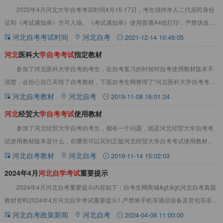
2022年4月河北大学自考考试时间4月16-17日，考生须持本人二代居民身份
证和《考试通知单》方可入场。《考试通知单》使用普通A4纸打印，严禁伪造、
变造或擅自涂改，更多详情见下文：
河北自考考试时间
河北自考
2021-12-14 10:49:05
河
北
医科大
学
自
考
考
试
指定教材
参加了河北医科大学自考的考生，在自考复习的时候对自考使用教材版本不
清楚，会担心自己买错了自考教材，下面自考生网整理了“河北医科大学自考考试
指定教材”相关内容，以供参考。河北自考教材
河北自考教材
河北自考
2019-11-08 16:01:24
河
北
经贸大
学
自
考
考
试
使用教材
参加了河北经贸大学自考的考生，都有一个问题，就是河北经贸大学自考考
试使用教材版本是什么，在哪里可以买到正版河北经贸大学自考考试使用教材？
下面自考生网整理了关于河北经贸大学自考教材的
河北自考教材
河北自考
2019-11-14 15:02:03
2024年4月
河
北
自
学
考
试
重要提示
2024年4月河北自考重要提示内容如下：自考生网商城&gt;&gt;河北自考真题
教材资料2024年4月河北自学考试重要提示1.严禁将手机等通信设备及背包等非考
试用品带入考点封闭区域
河北自考政策新闻
河北自考
2024-04-08 11:00:00