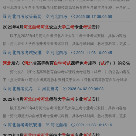
材河北农业大学自学考试报考须知我校是高等教育自学考试主考学校，开考的本
科专业共有3个，分别为：农林经济管理、动物
河北自考政策新闻
河北自考
2025-09-17 09:05:58
2022年4月
河
北
自
考
河
北
农业大
学
主
考
专业
考
试
安排
以下是2022年4月河北自考河北农业大学主考专业考试安排，具体内容包
括：河北农业大学自考开考专业考试科目、具体考试时间、教材资料等，更多相
关内容可查看本站河北自考考试安排栏目。点此
河北自考考试安排
河北自考
2021-11-08 10:09:45
河
北
发布《
河
北
省高等教育
自
学
考
试
课程免
考
规范（
试
行）》的公告
河北发布《河北省高等教育自学考试课程免考规范（试行）》的公告内容见
下：点此查看>>河北自考真题教材资料关于发布《河北省高等教育自学考试课程
免考规范（试行）》的公告为进一步完善我省高
河北自考免考
河北自考
2026-04-02 09:06:08
2022年4月
河
北
自
考
河
北
师范大
学
主
考
专业
考
试
安排
以下是2022年4月河北自考河北师范大学主考专业考试安排，具体内容包
括：河北师范大学自考开考专业考试科目、具体考试时间、教材资料等，更多相
关内容可查看本站河北自考考试安排栏目。点此
河北自考考试安排
河北自考
2021-11-08 10:15:16
2022年4月
河
北
自
考
河
北
科技大
学
主
考
专业
考
试
安排