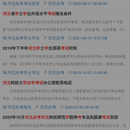
见下文：2025年10月河北自考河北经
河北自考考试安排
河北自考
2025-08-21 09:00:00
河
北
省
学
士
学
位外语水平
考
试
报名条件
河北省每年有2次成人学士学位外语水平考试，考试报名有什么条件？下面
是“河北省学士学位外语水平考试报名条件”相关内容，以供参考。点击查看：河北
学位英语视频！河北省学士学位外语水平考试
河北自考学士学位
河北自考
2021-03-15 10:07:58
2019年下半年
河
北
学
士
学
位英语
考
试
时间
根据《2019年下半年河北成人高等教育学士学位外语水平统一考试报名的通
知》可知，2019年下半年河北学士学位英语考试时间为11月10日，请考生仔细阅
读下面内容，合理安排时间准备考试
河北自考学士学位
河北自考
2019-10-23 10:06:38
河
北
科技大
学
自
学
考
试
办公室联系电话
河北科技大学自学考试办公室电话是什么？很多参加了河北科技大学自考的
考生，不知道怎么联系河北科技大学自考办，下面为考生介绍了河北科技大学自
考办联系电话、地址及自考报名入口等相关内容。
河北自考报名
河北自考
2020-07-25 09:40:35
2025年10月
河
北
自
考
河
北
科技师范
学
院停
考
专业实践课
考
试
安排
2025年10月河北自考河北科技师范学院停考专业实践课考试安排已公布，实