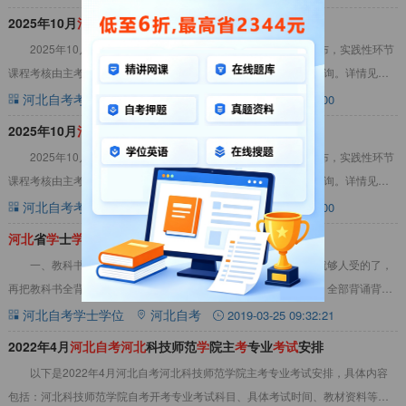
2025年10月
河
北
自
考
河
北
大
学
停
考
专业实践课
考
试
安排
2025年10月河北自考河北大学停考专业实践课考试安排已公布，实践性环节
课程考核由主考学校组织，考核时间及要求可登录相关学校网站查询。详情见下
文：2025年10月河北自考河北大学停
河北自考考试安排
河北自考
2025-08-24 09:00:00
2025年10月
河
北
自
考
河
北
大
学
实践性环节课程
考
试
安排
2025年10月河北自考河北大学实践性环节课程考试安排已公布，实践性环节
课程考核由主考学校组织，考核时间及要求可登录相关学校网站查询。详情见下
文：2025年10月河北自考河北大学实
河北自考考试安排
河北自考
2025-08-14 09:00:00
河
北
省
学
士
学
位英语黄金应
试
法则
一、教科书全部背诵法也许有很多人会想：“光背一个个单词就够人受的了，
再把教科书全背下来，那可就太难了。”可是，这种想法是错误的。全部背诵背诵
实际上很简单，只要反复读上20遍就自然能
河北自考学士学位
河北自考
2019-03-25 09:32:21
2022年4月
河
北
自
考
河
北
科技师范
学
院主
考
专业
考
试
安排
以下是2022年4月河北自考河北科技师范学院主考专业考试安排，具体内容
包括：河北科技师范学院自考开考专业考试科目、具体考试时间、教材资料等，