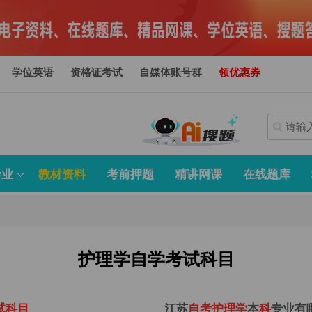
学位英语
资格证考试
自媒体账号群
领优惠券
毕业
教材资料
考前押题
精讲网课
在线题库
护理学自学考试科目
试
科
目
江苏
自
考
护
理
学
本
科
专业有