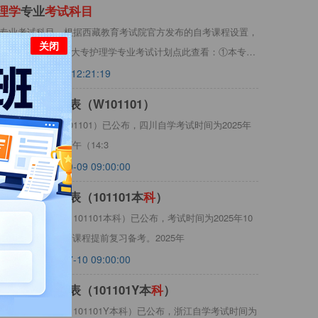
理
学
专业
考
试
科
目
理学专业考试科目，根据西藏教育考试院官方发布的自考课程设置，
关闭
见下表：西藏自考大专护理学专业考试计划点此查看：①本专业
2022-08-25 12:21:19
考
试
科
目
安排表（W101101）
试科目安排表（W101101）已公布，四川自学考试时间为2025年
:00-11:30）；下午（14:3
考
2025-10-09 09:00:00
考
试
科
目
安排表（101101本
科
）
考试科目安排表（101101本科）已公布，考试时间为2025年10
生，请根据表内开考课程提前复习备考。2025年
考
2025-07-10 09:00:00
考
试
科
目
安排表（101101Y本
科
）
学考试科目安排表（101101Y本科）已公布，浙江自学考试时间为