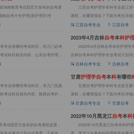
，根据湖南教育考试院官方发布的自考课
江苏自考护理学本科专业是江苏
湖南自考大专护理(原护理学)专
课程，在哪里报名？下面为考生详细
学本科专
1
江苏自考专业
江苏自考
2023年4月吉林
自
考
本
科
护
考专业有哪些考试科目，有几门必考
2023年4月吉林自考本科护理
考试科目相关内容。山东自考护理学
吉林自考本科护理学专业考试计划详
考试
4
吉林自考专业
吉林自考
甘肃
护
理
学
自
考
本
科
有哪些
考专业有哪些考试科目，有几门实践
甘肃自考护理学本科专业是甘肃
科考试科目相关内容。陕西自考护理
课程，在哪里报名？下面为考生详细
学本科专
0
甘肃自考专业
甘肃自考
2022年10月黑龙江
自
考
本
科
教育考试院官方发布的自考课程设置，
2022年10月黑龙江自考本科
学专业考试计划点此查看：①本专业
置，黑龙江自考本科护理学专业考试