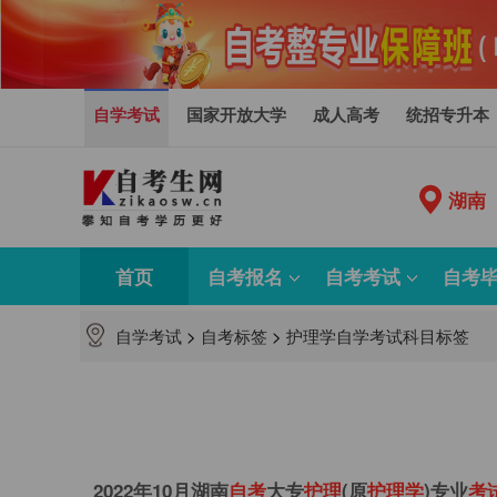
自学考试
国家开放大学
成人高考
统招专升本
湖南
首页
自考报名
自考考试
自考
自学考试
>
自考标签
>
护理学自学考试科目标签
2022年10月湖南
自
考
大专
护
理
(原
护
理
学
)专业
考