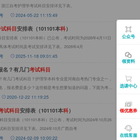
月27日，浙江自考护理学考试科目安排详见下表。
考
2024-05-22 11:15:49
考
试
科
目
安排表（101101本
科
）
公众号
目安排表（101101本科）已公布，考试时间为2026年4月11日
具体考试时间及考试安排详见下表。2026年4月
考
2025-11-18 09:01:45
领资料
报名？有几门
考
试
科
目
？有几门考试科目？护理学本科专业是河南自考热门专业之一，
选课中心
名，报名费是多少？这些都是考生想要知道的问题，下面为考生
2020-12-22 11:19:25
考
试
科
目
安排表（101101本
科
）
领优惠券
科目安排表（101101本科）已公布，考试时间为2024年10月26
科目安排详见下表。2024年10月广西自考
在线客服
考
2024-02-09 10:00:22