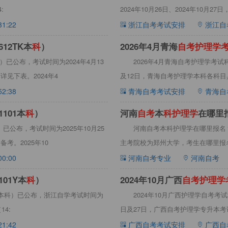
:
2024年10月26日、2024年10
31:22
浙江自考考试安排
浙江自
612TK本
科
）
2026年4月青海
自
考
护
理
学
）已公布，考试时间为2024年4月13
2026年4月青海自考护理学考试科
见下表。2024年4
及12日，青海自考护理学本科各科目
52:38
青海自考考试安排
青海自
101本
科
）
河南
自
考
本
科
护
理
学
在哪里
）已公布，考试时间为2025年10月25
河南自考本科护理学在哪里报名
考。2025年10
主考院校为郑州大学，考生在哪里报
详细介绍
00:00
河南自考专业
河南自考
101Y本
科
）
2024年10月广西
自
考
护
理
学
1Y本科）已公布，浙江自学考试时间为
2024年10月广西护理学自考考试
14:
日及27日，广西自考护理学专升本考试
21:42
广西自考考试安排
广西自