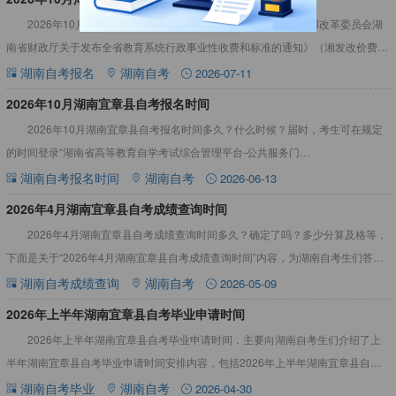
2026年10月湖南宜章县自考报名费用多少根据《湖南省发展和改革委员会湖
南省财政厅关于发布全省教育系统行政事业性收费和标准的通知》（湘发改价费
[2018]531号）规定获悉：48元每人每科。详见下文：
湖南自考报名
湖南自考
2026-07-11
2026年10月湖南宜章县自考报名时间
2026年10月湖南宜章县自考报名时间多久？什么时候？届时，考生可在规定
的时间登录“湖南省高等教育自学考试综合管理平台-公共服务门
户”（https://nzkks.hneao.cn/student_a
湖南自考报名时间
湖南自考
2026-06-13
2026年4月湖南宜章县自考成绩查询时间
2026年4月湖南宜章县自考成绩查询时间多久？确定了吗？多少分算及格等，
下面是关于“2026年4月湖南宜章县自考成绩查询时间”内容，为湖南自考生们答疑
解惑。详情见下文：2026年4月湖南宜章县自考成绩
湖南自考成绩查询
湖南自考
2026-05-09
​2026年上半年湖南宜章县自考毕业申请时间
2026年上半年湖南宜章县自考毕业申请时间，主要向湖南自考生们介绍了上
半年湖南宜章县自考毕业申请时间安排内容，包括2026年上半年湖南宜章县自考
毕业申请时间过了怎么办等，一起来看看吧！2026年上半年
湖南自考毕业
湖南自考
2026-04-30