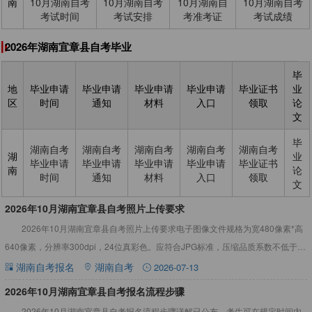
南
10月湖南自考
10月湖南自考
10月湖南自
10月湖南自考
考试时间
考试安排
考准考证
考试成绩
2026年湖南宜章县自考毕业
毕
地
毕业申请
毕业申请
毕业申请
毕业申请
毕业证书
业
区
时间
通知
材料
入口
领取
论
文
毕
湖南自考
湖南自考
湖南自考
湖南自考
湖南自考
湖
业
毕业申请
毕业申请
毕业申请
毕业申请
毕业证书
南
论
时间
通知
材料
入口
领取
文
2026年10月湖南宜章县自考照片上传要求
2026年10月湖南宜章县自考照片上传要求电子图像文件规格为宽480像素*高
640像素，分辨率300dpi，24位真彩色。应符合JPG标准，压缩品质系数不低于
60，压缩后文件大小一般在20KB至40K
湖南自考报名
湖南自考
2026-07-13
​2026年10月湖南宜章县自考报名流程步骤
2026年10月湖南宜章县自考报名流程步骤详解已公布，考生可在规定时间内