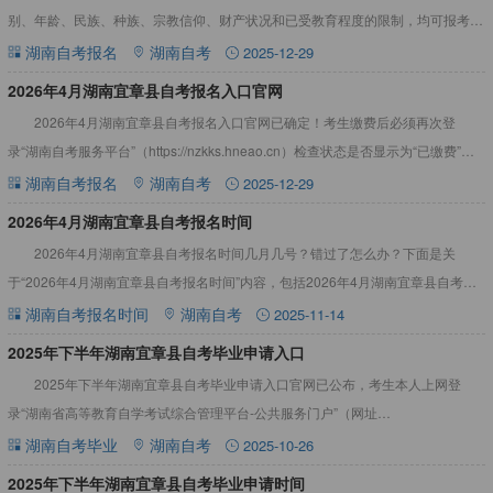
别、年龄、民族、种族、宗教信仰、财产状况和已受教育程度的限制，均可报考未
加限制条件的专业。从2024年起，我省不接受不符合条件的
湖南自考报名
湖南自考
2025-12-29
2026年4月湖南宜章县自考报名入口官网
2026年4月湖南宜章县自考报名入口官网已确定！考生缴费后必须再次登
录“湖南自考服务平台”（https://nzkks.hneao.cn）检查状态是否显示为“已缴费”，
如遇问题应及时与市州自考管理机构
湖南自考报名
湖南自考
2025-12-29
2026年4月湖南宜章县自考报名时间
2026年4月湖南宜章县自考报名时间几月几号？错过了怎么办？下面是关
于“2026年4月湖南宜章县自考报名时间”内容，包括2026年4月湖南宜章县自考报
名时间错过了怎么办等。详情见下文：2026年4月湖
湖南自考报名时间
湖南自考
2025-11-14
2025年下半年湖南宜章县自考毕业申请入口
2025年下半年湖南宜章县自考毕业申请入口官网已公布，考生本人上网登
录“湖南省高等教育自学考试综合管理平台-公共服务门户”（网址
https://nzkks.hneao.cn），按要求上传相关资料，申请
湖南自考毕业
湖南自考
2025-10-26
2025年下半年湖南宜章县自考毕业申请时间