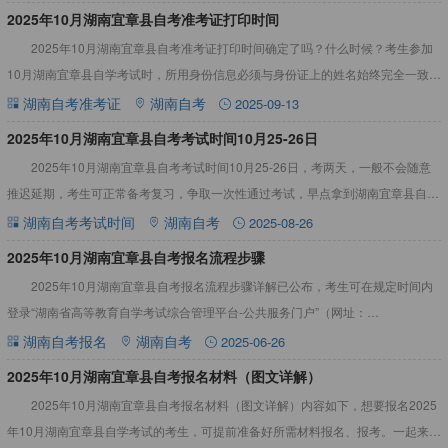
2025年10月湖南宜章县自考准考证打印时间
2025年10月湖南宜章县自考准考证打印时间确定了吗？什么时候？考生参加
10月湖南宜章县自学考试时，所用身份信息必须与身份证上的姓名始终完全一致。
不相符的，须申请修改身份信息。详情见下文：2025年1
湖南自考准考证
湖南自考
2025-09-13
2025年10月湖南宜章县自考考试时间10月25-26日
2025年10月湖南宜章县自考考试时间10月25-26日，考两天，一般不会随意
推迟延期，考生可正常备考复习，争取一次性通过考试，早点拿到湖南宜章县自考
毕业证。详情见下文：2025年10月湖南宜章县自考
湖南自考考试时间
湖南自考
2025-08-26
2025年10月湖南宜章县自考报名流程步骤
2025年10月湖南宜章县自考报名流程步骤详解已公布，考生可在规定时间内
登录“湖南省高等教育自学考试综合管理平台-公共服务门户”（网址：
https://nzkks.hneao.cn），进行课程报考，网
湖南自考报名
湖南自考
2025-06-26
2025年10月湖南宜章县自考报名材料（图文详解）
2025年10月湖南宜章县自考报名材料（图文详解）内容如下，想要报名2025
年10月湖南宜章县自学考试的考生，可提前准备好所需材料报名、报考。一起来看