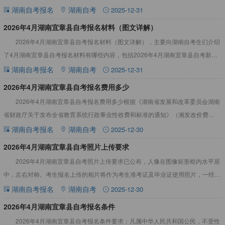
全部课程。详情见下文：2026年4月湖南宜章县自考报名流程步
湖南自考报名
湖南自考
2025-12-31
2026年4月湖南宜章县自考报名材料（图文详解）
2026年4月湖南宜章县自考报名材料（图文详解），主要向湖南自考生们介绍
了4月湖南宜章县自考报名材料有哪些内容，包括2026年4月湖南宜章县自考新生
入籍报名所需材料以及湖南宜章县自考报名材料相关要求及
湖南自考报名
湖南自考
2025-12-31
2026年4月湖南宜章县自考报名费用多少
2026年4月湖南宜章县自考报名费用多少根据《湖南省发展和改革委员会湖南
省财政厅关于发布全省教育系统行政事业性收费和标准的通知》（湘发改价费
[2018]531号）规定获悉：48元每人每科。详见下文：2
湖南自考报名
湖南自考
2025-12-30
2026年4月湖南宜章县自考照片上传要求
2026年4月湖南宜章县自考照片上传要求已公布，人像在图像矩形框内水平居
中，左右对称。考生报名上传的相片将作为考生准考证及毕业证使用照片，一经确
认，不再更改。详情见下文：2026年4月湖南宜章县自考照
湖南自考报名
湖南自考
2025-12-30
2026年4月湖南宜章县自考报名条件
2026年4月湖南宜章县自考报名条件要求：凡属中华人民共和国公民，不受性