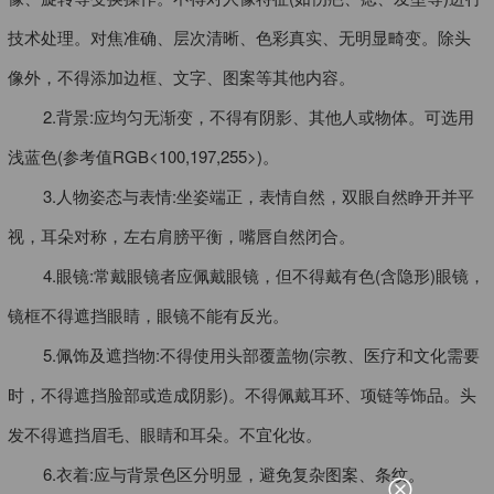
技术处理。对焦准确、层次清晰、色彩真实、无明显畸变。除头
像外，不得添加边框、文字、图案等其他内容。
2.背景:应均匀无渐变，不得有阴影、其他人或物体。可选用
浅蓝色(参考值RGB<100,197,255>)。
3.人物姿态与表情:坐姿端正，表情自然，双眼自然睁开并平
视，耳朵对称，左右肩膀平衡，嘴唇自然闭合。
4.眼镜:常戴眼镜者应佩戴眼镜，但不得戴有色(含隐形)眼镜，
镜框不得遮挡眼睛，眼镜不能有反光。
5.佩饰及遮挡物:不得使用头部覆盖物(宗教、医疗和文化需要
时，不得遮挡脸部或造成阴影)。不得佩戴耳环、项链等饰品。头
发不得遮挡眉毛、眼睛和耳朵。不宜化妆。
6.衣着:应与背景色区分明显，避免复杂图案、条纹。