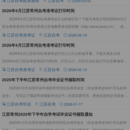
江苏自考政策新闻
江苏自考
2026-03-02
2026年4月江苏常州自考准考证打印时间
2026年4月江苏常州自考准考证什么时候打印？下面为考生介绍2026年4月江
苏自考准考证打印考生登录江苏省教育考试院官网（http://www.jseea.cn/），进
入“自学考试”栏目，点击“打印考
江苏自考准考证
江苏自考
2026-02-10
2026年4月江苏常州自考准考证打印时间
2026年4月江苏常州自考准考证打印入口什么时候开通，下面为考生介绍
2026年4月江苏自考准考证打印时间，打印入口，打印方法以及打印注意事项等内
容，以供参考。2026年4月江苏常州自考准考证打印时间2
江苏自考准考证
江苏自考
2026-02-10
2025年下半年江苏常州自考毕业证书领取时间
2025年12月办理毕业申请的常州市区自考毕业生（毕业准考证0401开头的毕
业生），可在以下规定时间领取毕业证书（涉及前置学历、更改信息的证书发放时
间由常州市教育考试院电话另行通知），现将有关事项通知
江苏自考毕业
江苏自考
2026-01-17
江苏常州2025年下半年自学考试毕业证书领取通知
2025年12月办理毕业申请的常州市区自考毕业生（毕业准考证0401开头的毕
业生），可在以下规定时间领取毕业证书（涉及前置学历、更改信息的证书发放时