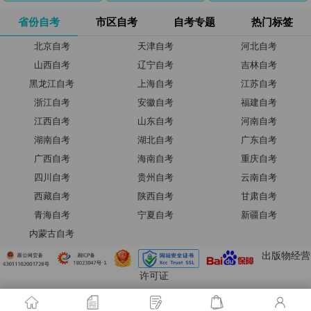
省份自考
市区自考
自考专题
热门标签
北京自考
天津自考
河北自考
山西自考
辽宁自考
吉林自考
黑龙江自考
上海自考
江苏自考
浙江自考
安徽自考
福建自考
江西自考
山东自考
河南自考
湖南自考
湖北自考
广东自考
广西自考
海南自考
重庆自考
四川自考
贵州自考
云南自考
西藏自考
陕西自考
甘肃自考
青海自考
宁夏自考
新疆自考
内蒙古自考
出版物经营
许可证