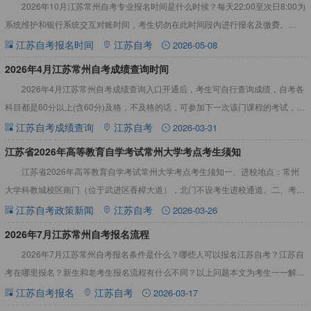
2026年10月江苏常州自考专业报名时间是什么时候？每天22:00至次日8:00为
系统维护和银行系统交互对账时间，考生切勿在此时间段内进行报名及缴费。
2026年10月江苏常州自考报名时间9月1-5日2
江苏自考报名时间
江苏自考
2026-05-08
​2026年4月江苏常州自考成绩查询时间
2026年4月江苏常州自考成绩查询入口开通后，考生可自行查询成绩，自考各
科目都是60分以上(含60分)及格，不及格的话，可参加下一次该门课程的考试，不
限制参加考试的次数。2026年4月江苏常州自考成绩
江苏自考成绩查询
江苏自考
2026-03-31
江苏省2026年高等教育自学考试常州大学考点考生须知
江苏省2026年高等教育自学考试常州大学考点考生须知一、进校地点：常州
大学科教城校区南门（位于武进区香樟大道），北门不设考生进校通道。二、考生
进校时间： 上午07:30
江苏自考政策新闻
江苏自考
2026-03-26
2026年7月江苏常州自考报名流程
2026年7月江苏常州自考报名条件是什么？哪些人可以报名江苏自考？江苏自
考在哪里报名？新生和老考生报名流程有什么不同？以上问题本文为考生一一解
答。2026年7月江苏常州自考报名条件（1）凡是中华人民共
江苏自考报名
江苏自考
2026-03-17