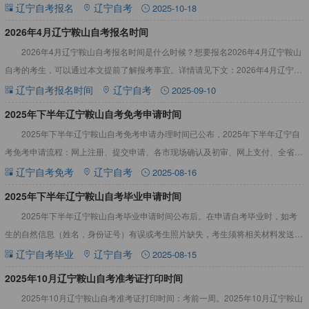
2026年4月辽宁鞍山自考报名条件1、中华人民共和国公民
辽宁自考报名
辽宁自考
2025-10-18
​2026年4月辽宁鞍山自考报名时间
2026年4月辽宁鞍山自考报名时间是什么时候？想要报名2026年4月辽宁鞍山
自考的考生，可以通过本文提前了解报考事宜。详情请见下文：2026年4月辽宁鞍
山自考报名时间2026年4月辽宁鞍山自考报名时间
辽宁自考报名时间
辽宁自考
2025-09-10
2025年下半年辽宁鞍山自考免考申请时间
2025年下半年辽宁鞍山自考免考申请办理时间已公布，2025年下半年辽宁自
考免考申请流程：网上注册、提交申请、各市现场确认及初审、网上支付、全省最
终审核、结果反馈。详情请见下文：点此查看>>辽宁自考真
辽宁自考免考
辽宁自考
2025-08-16
​2025年下半年辽宁鞍山自考毕业申请时间
2025年下半年辽宁鞍山自考毕业申请时间公布后。在申请自考毕业时，如考
生的自然信息（姓名，身份证号）有误或考生照片缺失，考生须将相关材料发送到
报名所在地招考办的电子邮箱申请进行修改或补办照片。详情如下
辽宁自考毕业
辽宁自考
2025-08-15
​2025年10月辽宁鞍山自考准考证打印时间
2025年10月辽宁鞍山自考准考证打印时间：考前一周。2025年10月辽宁鞍山