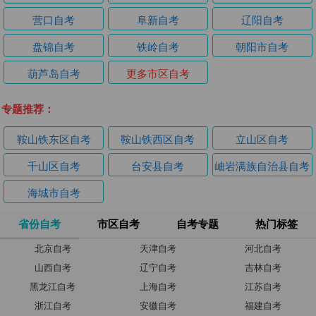
营口自考
阜新自考
辽阳自考
盘锦自考
铁岭自考
朝阳市自考
葫芦岛自考
更多市区自考
专题推荐：
鞍山铁东区自考
鞍山铁西区自考
立山区自考
千山区自考
台安县自考
岫岩满族自治县自考
海城市自考
省份自考
市区自考
自考专题
热门标签
北京自考
天津自考
河北自考
山西自考
辽宁自考
吉林自考
黑龙江自考
上海自考
江苏自考
浙江自考
安徽自考
福建自考