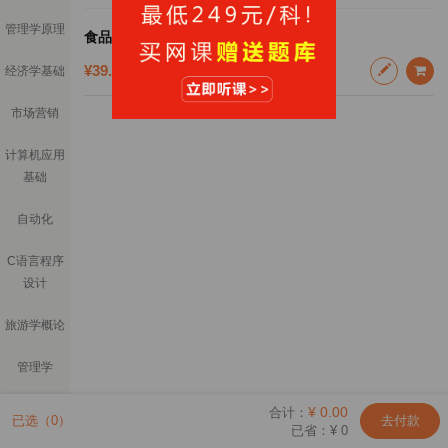
管理学原理
食品综合基础理论在线题库
¥39.9
经济学基础
¥50.0
市场营销
计算机应用
基础
自动化
C语言程序
设计
旅游学概论
管理学
计算机基础
¥
0.00
合计：
已选（
0
）
去付款
已省：¥
0
理论