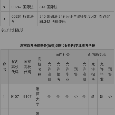
8
00247 国际法
341 国际法
00261 行政法
340 婚姻法,349 公证与律师制度,431 普通逻
9
学
辑,342 法律逻辑
专业计划说明
湖南自考法律事务(法律)580401(专科)专业主考学校
面向社会
面向助学班
高
省内
国家
允
允
允
允
允
允
序
校
高校
高校
许
许
许
预
许
许
许
预
号
名
代码
代码
注
报
毕
警
注
报
毕
警
称
册
考
业
册
考
业
湘
潭
1
9107
9107
是
是
是
否
是
是
是
否
大
学
湖