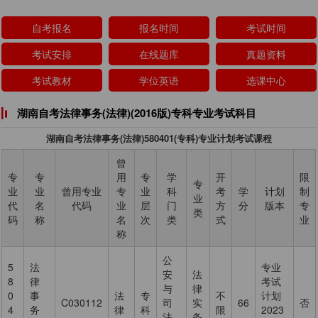
自考报名
报名时间
考试时间
考试安排
在线题库
真题资料
考试教材
学位英语
选课中心
湖南自考法律事务(法律)(2016版)专科专业考试科目
湖南自考法律事务(法律)580401(专科)专业计划考试课程
曾
专
专
用
专
学
开
限
专
业
业
曾用专业
专
业
科
考
学
计划
制
业
代
名
代码
业
层
门
方
分
版本
专
类
码
称
名
次
类
式
业
称
公
5
法
专业
安
法
8
律
考试
与
律
0
事
法
专
不
计划
C030112
司
实
66
否
4
务
律
科
限
2023
法
务