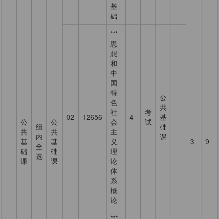
基
础
***
思
想
和
中
国
特
公
色
共
社
考
02
12656
4
基
公
公
会
试
组
础
共
共
主
内
课
基
基
义
3
9
全
础
础
理
选
课
课
论
体
系
概
论
***