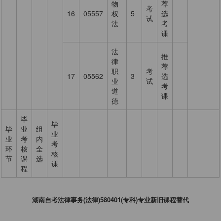
物
荐
考
16
05557
权
5
选
试
法
考
课
法
推
律
荐
职
考
17
05562
3
选
业
试
考
道
课
德
毕
毕
毕
业
组
业
业
考
内
考
环
核
全
核
节
课
选
课
程
湖南自考法律事务(法律)580401(专科)专业新旧课程替代