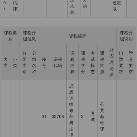
0
(法
过渡
大
类
1
律)
版
类
课程类
课程分
课程分
课程信息
别
组信息
组说明
对
分
分
课
课
考
课
门
学
应
大
小
组
组
序
课程
程
程
试
程
数
分
理
类
类
类
名
号
代码
名
学
标
性
要
要
论
别
称
称
分
志
质
求
求
课
思
想
道
德
公
修
共
考
01
03706
养
2
基
试
与
础
法
课
律