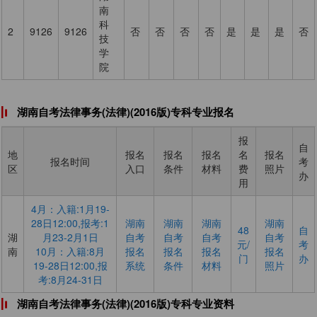
南
科
2
9126
9126
否
否
否
否
是
是
是
否
技
学
院
湖南自考法律事务(法律)(2016版)专科专业报名
报
自
地
报名
报名
报名
名
报名
报名时间
考
区
入口
条件
材料
费
照片
办
用
4月：入籍:1月19-
28日12:00,报考:1
湖南
​湖南
​湖南
湖南
48
自
湖
月23-2月1日
自考
自考
自考
自考
元/
考
南
10月：入籍:8月
报名
报名
报名
报名
门
办
19-28日12:00,报
系统
条件
材料
照片
考:8月24-31日
湖南自考法律事务(法律)(2016版)专科专业资料