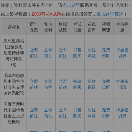
注意：资料暂未补充齐全的，请
点击这里
联系客服，及时补充资料
或上架视频课！
2000万+道试题
在线搜题找答案，
点击这里直达
！
历年
复习
模拟
考试
在线
视频
考前押
课程名
真题
资料
试题
书籍
题库
网课
题
思想道德与
法治(原思
立即
立即
立即
书籍
前往
免费
押题密
想道德修养
前往
前往
前往
购买
刷题
试听
训班
与法律基
础)
毛泽东思想
和中国特色
立即
立即
立即
书籍
前往
免费
押题密
社会主义理
前往
前往
前往
购买
刷题
试听
训班
论体系概论
习近平新时
代中国特色
立即
立即
立即
书籍
前往
免费
押题密
社会主义思
前往
前往
前往
购买
刷题
试听
训班
想概论