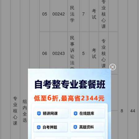
专
民
业
考
05
00242
法
7
核
试
学
心
课
民
专
事
业
诉
考
06
00243
5
核
讼
试
心
法
课
学
专
刑
业
考
07
00245
法
7
核
试
专
专
学
心
组
业
业
课
内
核
核
8
44
全
刑
心
心
专
选
事
课
课
业
诉
考
08
00260
4
核
讼
试
心