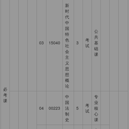
新
时
代
中
国
公
特
共
色
考
03
15040
3
基
社
试
础
会
课
主
义
思
想
概
论
必
考
中
专
课
国
业
考
04
00223
法
5
核
试
制
心
史
课