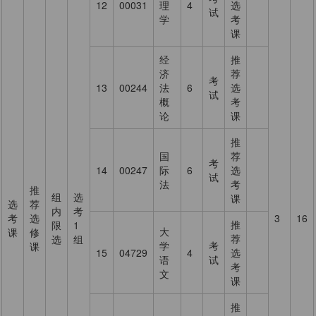
12
00031
理
4
选
试
学
考
课
经
推
济
荐
考
13
00244
法
6
选
试
概
考
论
课
推
国
荐
考
14
00247
际
6
选
试
法
考
推
组
选
课
选
荐
内
考
考
选
3
16
推
限
1
大
课
修
荐
选
组
学
考
课
15
04729
4
选
语
试
考
文
课
推