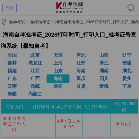
导航
自学考试
>
自考准考证
>
海南自考准考证_2026打印时间_打印入口_准考
证号查询系统【攀知自考】
海南自考准考证_2026打印时间_打印入口_准考证号查
询系统【攀知自考】
全国
北京
天津
河北
山西
辽宁
吉林
黑龙江
上海
江苏
浙江
安徽
福建
江西
山东
河南
湖南
湖北
广东
广西
海南
重庆
四川
贵州
云南
西藏
陕西
甘肃
青海
宁夏
新疆
内蒙古
10月打印时
打印入口
1月打印时间
4月打印时间
7月打印时间
间
海南自考准
4月1日上午
考证打印入
考前5天
-
-
9:00
口