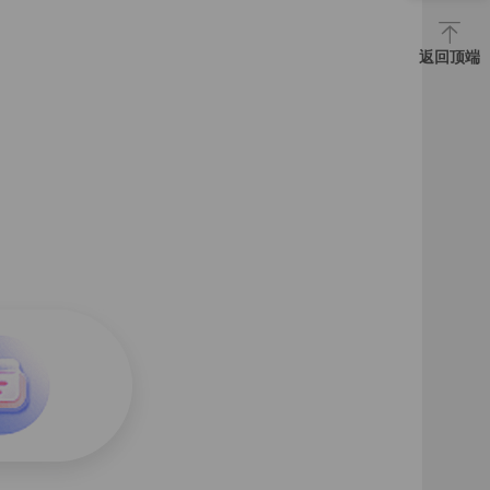
22、第三节 垄断
返回顶端
23、第四节 垄断竞争
24、第五节 寡头
25、第六节 不同市场的比较
26、第一节 宏观经济的基本指标及其衡量
27、第二节 经济增长
28、第三节 失业、通货膨胀和经济周期
29、第一节 国民收入的决定：收入—支出模型
30、第二节 国民收入的决定：IS—LM模型
31、第三节 国民收入的决定：AD—AS模型
32、第四节 市场失灵1