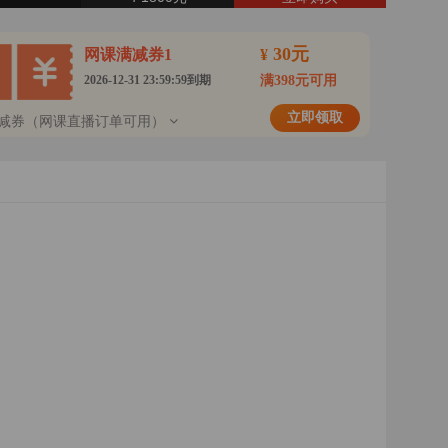
13、电子商务安全的内涵、电子商务安全技术
14、电子商务安全管理
30元
网课满减券1
¥
2026-12-31 23:59:59到期
满398元可用
15、电子商务安全措施
立即领取
减券（网课直播订单可用）
16、电子商务法律制度
17、电子商务法律问题
18、新零售
19、跨境电商
20、移动电商
21、直播电商
22、社交电商
23、农村电商
管理学基础