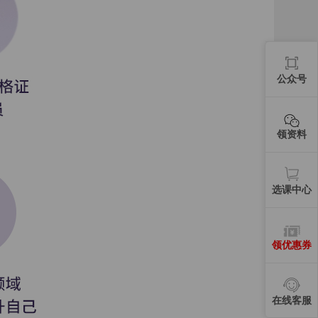
11、第二节 无差异曲线
12、第三节 预算约束线
公众号
13、第四节 消费者均衡
14、第一节 企业
领资料
15、第二节 生产函数
16、第三节 短期生产函数
选课中心
17、第四节 长期生产函数
18、第五节 短期成本函数
领优惠券
19、第六节 长期成本函数
20、第一节 企业收益、市场结构和利润最大化
在线客服
21、第二节 完全竞争市场