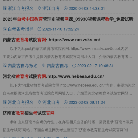
院报名网址是哪一个？请看以下内容
浙江自考报名
浙江自考
2020-04-08 14:38:01
2023年
自
考
中
国
教
育
管理史视频
网
课_05930视频课程
教
学_免费试听
自考备考指导
2023-11-10 17:32:24
内蒙古
教
育
考
试院
官
网
: https://www.nm.zsks.cn/
以下为&quot;内蒙古教育考试院官网: https://www.nm.zsks.cn/&quot;内容，
主要为内蒙古自考生提供内蒙古教育考试院官网网址入口，介绍内蒙古教育考试
院官
内蒙古自考报名
内蒙古自考
2023-02-17 10:48:31
河北省
教
育
考
试院
官
网
:http://www.hebeea.edu.cn/
以下为“河北省教育考试院官网:http://www.hebeea.edu.cn/”内容，主要为河北
自考生提供河北省教育考试院官网网址入口，介绍重河北省教育考试院官网登陆
方式以及河北
河北自考报名
河北自考
2023-03-08 09:11:34
济南市
教
育
招生
考
试院
官
网
参加山东济南市自考的考生，在办理相关业务的时候，需要登录“济南市教育
招生考试院”网站，下面自考生网为考生整理了“济南市教育招生考试院官网”相关
内容，以供参考。济南市教育招生考试院官