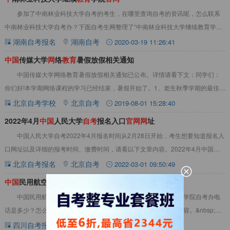
参加了中南林业科技大学自考的考生，在哪里查询自考的资讯呢，怎么联系
中南林业科技大学自考办？下面自考生网整理了“中南林业科技大学继续教育学院
官网”相关内容，以供参考。中南林业科技大学
湖南自考报名
湖南自考
2020-03-19 11:26:41
中
国
传媒大学
网
络
教
育
暑假放假相关通知
中国传媒大学网络教育暑假放假相关通知已公布。详情请看下文：同学们：
你们好!本学期网络课程的学习已经结束，暑假开始了。1、老生秋季学期的最佳选
课期为：7月15日至9月14日，完成选课
北京自考学校
北京自考
2019-08-01 15:28:40
2022年4月
中
国
人民大学
自
考
报名入口
官
网
网
址
中国人民大学自考2022年4月报名时间从2月28日开始，考生想要知道报名入
口网址以及详细的报考时间、缴费时间，请看以下文章内容。2022年4月中国人
民大学自考报名入口一、4月中国人
北京自考报名
北京自考
2022-03-01 09:50:49
中
国
民用航空飞行学院
自
考
本
官
网
中国民用航空飞行学院自考本官网在哪里？中国民用航空飞行学院自考办电
话是多少？怎么联系中国民用航空飞行学院自考老师？请看以下内容。&nbsp;中
国民用航空飞行学院自考本官网官网网址：
四川自考报名
四川自考
2020-03-20 14:47:46