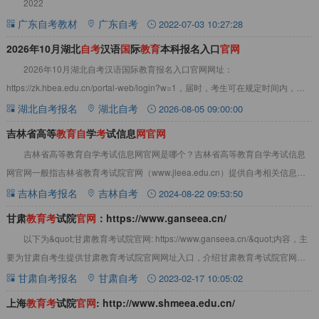
2022
广东自考教材
广东自考
2022-07-03 10:27:28
2026年10月湖北
自
考
汉语
国
际
教
育
本科报名入口
官
网
2026年10月湖北自考汉语国际教育报名入口官网网址：
https://zk.hbea.edu.cn/portal-web/login?w=1，届时，考生可在规定时间内，登
录湖北省高
湖北自考报名
湖北自考
2026-08-05 09:00:00
吉林省高等
教
育
自
学
考
试信息
网
官
网
吉林省高等教育自学考试信息网官网是哪个？吉林省高等教育自学考试信息
网官网一般指吉林省教育考试院官网（www.jleea.edu.cn）提供自考相关信息。
点击查看&gt;&gt;吉林
吉林自考报名
吉林自考
2024-08-22 09:53:50
甘肃
教
育
考
试院
官
网
：https://www.ganseea.cn/
以下为&quot;甘肃教育考试院官网: https://www.ganseea.cn/&quot;内容，主
要为甘肃自考生提供甘肃教育考试院官网网址入口，介绍甘肃教育考试院官网登
陆方
甘肃自考报名
甘肃自考
2023-02-17 10:05:02
上海
教
育
考
试院
官
网
: http://www.shmeea.edu.cn/