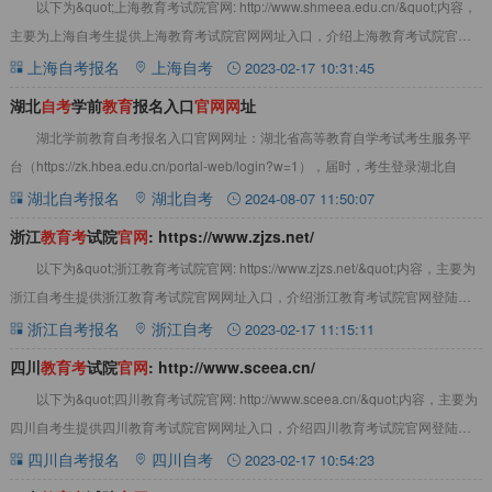
以下为&quot;上海教育考试院官网: http://www.shmeea.edu.cn/&quot;内容，
主要为上海自考生提供上海教育考试院官网网址入口，介绍上海教育考试院官网
登
上海自考报名
上海自考
2023-02-17 10:31:45
湖北
自
考
学前
教
育
报名入口
官
网
网
址
湖北学前教育自考报名入口官网网址：湖北省高等教育自学考试考生服务平
台（https://zk.hbea.edu.cn/portal-web/login?w=1），届时，考生登录湖北自
湖北自考报名
湖北自考
2024-08-07 11:50:07
浙江
教
育
考
试院
官
网
: https://www.zjzs.net/
以下为&quot;浙江教育考试院官网: https://www.zjzs.net/&quot;内容，主要为
浙江自考生提供浙江教育考试院官网网址入口，介绍浙江教育考试院官网登陆方
式以
浙江自考报名
浙江自考
2023-02-17 11:15:11
四川
教
育
考
试院
官
网
: http://www.sceea.cn/
以下为&quot;四川教育考试院官网: http://www.sceea.cn/&quot;内容，主要为
四川自考生提供四川教育考试院官网网址入口，介绍四川教育考试院官网登陆方
式以及
四川自考报名
四川自考
2023-02-17 10:54:23