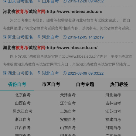
山东自考报名
山东自考
2019-12-28 09:46:52
河北省
教
育
考
试院
官
网
:http://www.hebeea.edu.cn/
河北自考生自考报名、缴费等都需要登录河北省教育考试院来完成，下面自
考生网整理了“河北省教育考试院官网”相关内容，以供参考。河北省教育考试院：
河北省教育考试院网址：http://ww
河北自考报名
河北自考
2019-12-05 14:26:19
湖北省
教
育
考
试院
官
网
:http://www.hbea.edu.cn/
以下为“湖北省教育考试院官网:http://www.hbea.edu.cn/”内容，主要为湖北自
考生提供湖北省教育考试院官网网址入口，介绍湖北省教育考试院官网登陆方式
以及湖北省教育
湖北自考报名
湖北自考
2023-03-09 09:03:22
省份自考
市区自考
自考专题
热门标签
北京自考
天津自考
河北自考
山西自考
辽宁自考
吉林自考
黑龙江自考
上海自考
江苏自考
浙江自考
安徽自考
福建自考
江西自考
山东自考
河南自考
湖南自考
湖北自考
广东自考