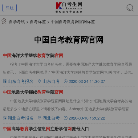
导航
自学考试
>
自考标签
>
中国自考教育网官网标签
中国自考教育网官网
中
国
海洋大学继续
教
育
学院
官
网
报考了中国海洋大学自考的考生，需要在中国海洋大学继续教育学院查看最
新资讯，下面自考生网整理了“中国海洋大学继续教育学院官网”相关内容，以供参
考。中国海洋大学继续教育学院官网网址：h
山东自考报名
山东自考
2020-03-24 11:30:37
中
国
地质大学继续
教
育
学院
官
网
中国地质大学继续教育学院官网网址是什么？湖北中国地质大学自考办的电
话是多少？地质在哪里？请看以下内容。&nbsp;中国地质大学继续教育学院官网
官网网址：http://yjxy.cu
湖北自考报名
湖北自考
2020-03-16 15:02:22
中
国
高等
教
育
学生信息
网
注册学信
网
账号入口
中国高等教育学生信息网注册学信网账号入口在中国高等教育学生信息网查