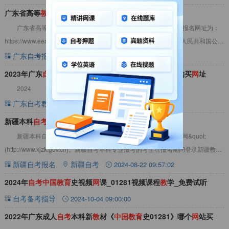
广东省高等
教
育
自
学
考
试
网
官
网
广东省高等教育自学考试网官网：广东省自学考试管理系统，报名网址为：
https://www.eeagd.edu.cn/selfec/，凡在广东省居住和工作的中华人民共和国公
民，不受性
广东自考报名
广东自考
2024-08-19 09:14:08
2023年广东
自
考
本科
教
材《
中
国
教
育
史01281》版本及购买
网
址
2024
广东自考教材
广东自考
2023-05-29 12:31:26
新疆本科
自
考
报名
官
网
：新疆
教
育
考
试院
官
网
新疆本科自考报名官网：新疆教育考试院官网&quot;新疆招生网&quot;
(http://www.xjzk.gov.cn)。新疆自考本科专业报考的考生在报名期间登录新疆教育
考试院官
新疆自考报名
新疆自考
2024-08-22 09:57:02
2024年
自
考
中
国
教
育
史视频
网
课_01281视频课程
教
学_免费试听
自考备考指导
2024-10-04 09:00:00
2022年广东成人
自
考
本科新
教
材《
中
国
教
育
史01281》哪个
网
站买