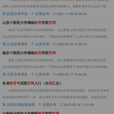
询本人学籍学历信息需要考生提前注册学信网账号。需要的考生可以点击下面链
接进入中国高等教育学生信息网注册学信网账号系
全国自考毕业
全国自考
2021-11-08 09:00:43
山东
中
医药大学继续
教
育
学院
官
网
参加了山东中医药大学自考的考生，怎么查看山东中医药大学自考的信息，
怎么联系山东中医药大学自考办。下面自考生网整理了“山东中医药大学继续教育
学院官网”相关内容，以供参考。山东中医药大
山东自考报名
山东自考
2020-02-18 13:29:10
南京
中
医药大学继续
教
育
学院
官
网
参加了南京中医药大学自考的考生，怎么查看南京中医药大学自考的信息，
怎么联系南京中医药大学自考办？下面自考生网整理了“南京中医药大学继续教育
学院官网”相关内容，以供参考。南京中医药大
江苏自考报名
江苏自考
2020-02-17 13:44:52
各省
教
育
考
试院
官
网
入口（全
国
汇总）
全国自考报名官网为各地区教育考试院自学考试报名系统，各地区自考本科
考试报名具体时间不一样，各位考生可关注当地教育考试院通知，在规定时间内
完成注册、报考、缴费，避免错过考试报名。为方
全国自考政策新闻
全国自考
2023-02-16 11:21:00
中
南林业科技大学继续
教
育
学院
官
网