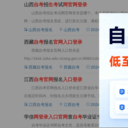
山西
自
考
招
生
考
试
网
官
网
登
录
山西自考招生考试网官网登录是哪个。考生若想进行山西自
网：山西自考报名系统，进行新生注册、课程选报、缴纳费用等
大全，辅
山西自考报名
山西自考
2024-07-01 09:42:0
西藏
自
考
报名
官
网
入
口
登
录
西藏自考报名官网入口登录是
http://zksk.zsks.edu.xizang.gov.cn:8082/zxks_stud
西藏自考报名
西藏自考
2024-08-10 08:54:2
江西
自
考
官
网
报名
入
口
登
录
江西自考官网报名入口登录是江西省自学考试考生服务平台
在规定时间内，到报名点办理新生注册手续。注册完成后，方可
详情请见
江西自考报名
江西自考
2024-06-15 10:06:2
学信
网
登
录
入
口
官
网
查
自
考
毕业证书
自考毕业证书即自考文凭，是高等教育自学考试毕业证书的