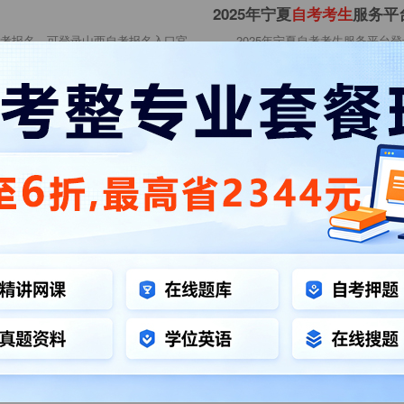
2025年宁夏
自
考
考
生
服务平
考报名，可登录山西自考报名入口官
2025年宁夏自考考生服务平台
。详情如下：山西自考专业考试资料
http://baoming.nxjyks.cn
9
宁夏自考报名
宁夏自考
青海
自
考
报名
入
口
官
网
登
录
青海自考报名入口官网登录入口
ent/front/home，西藏自考报名官网入口登录需
http://zxks.qhjyks.com:952
8
青海自考报名
青海自考
2026年10月江苏
自
考
网
官
网
。首次报考江西自学考试的考生，应
2026年10月江苏自考网官网
进入江西自考报名入口，进行报名！
（www.jseea.cn）、江苏教育考试公众
1
江苏自考报名
江苏自考
贵州
自
考
本科报名
入
口
官
网
简称，是个人自学、社会助学和国家
贵州自考本科报名入口官网登录网址：h