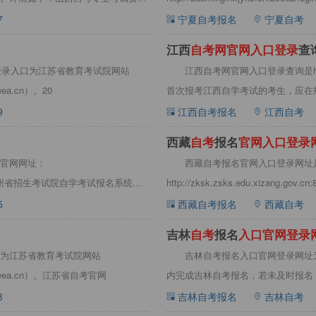
7
宁夏自考报名
宁夏自考
江西
自
考
网
官
网
入
口
登
录
查
登录入口为江苏省教育考试院网站
江西自考网官网入口登录查询是http:
ea.cn）。20
首次报考江西自学考试的考生，应在
9
江西自考报名
江西自考
西藏
自
考
报名
官
网
入
口
登
录
官网网址：
西藏自考报名官网入口登录网址
名入口在贵州省招生考试院自学考试报名系统。
http://zksk.zsks.edu.xizang.g
5
西藏自考报名
西藏自考
吉林
自
考
报名
入
口
官
网
登
录
为江苏省教育考试院网站
吉林自考报名入口官网登录网址为：http
seea.cn）。江苏省自考官网
内完成吉林自考报名，若未及时报名
3
吉林自考报名
吉林自考