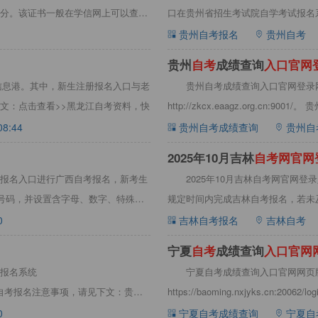
分。该证书一般在学信网上可以查
口在贵州省招生考试院自学考试报名
贵州自考报名
贵州自考
贵州
自
考
成绩查询
入
口
官
网
试信息港。其中，新生注册报名入口与老
贵州自考成绩查询入口官网登录
文：点击查看>>黑龙江自考资料，快
http://zkcx.eaagz.org.cn
08:44
贵州自考成绩查询
贵州自
2025年10月吉林
自
考
网
官
网
报名入口进行广西自考报名，新考生
2025年10月吉林自考网官网登录入口自考
证号码，并设置含字母、数字、特殊字
规定时间内完成吉林自考报名，若未
0
吉林自考报名
吉林自考
宁夏
自
考
成绩查询
入
口
官
网
报名系统
宁夏自考成绩查询入口官网网页
入口、贵州自考报名注意事项，请见下文：贵州
https://baoming.nxjyks.cn:2
0
宁夏自考成绩查询
宁夏自