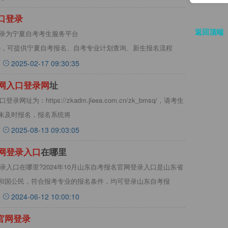
口
登
录
返回顶端
登录为宁夏自考考生服务平台
n:20062/login，可提供宁夏自考报名、自考专业计划查询、新生报名流程
2025-02-17 09:30:35
网
入
口
登
录
网
址
址为：https://zkadm.jleea.com.cn/zk_bmsq/，请考生
未及时报名，报名系统将
2025-08-13 09:03:05
网
登
录
入
口
在哪里
登录入口在哪里?2024年10月山东自考报名官网登录入口是山东省
和国公民，符合报考专业的报名条件，均可登录山东自考报
2024-06-12 10:00:10
官
网
登
录