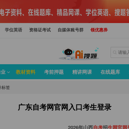
学位英语
资格证考试
自媒体账号群
领优惠券
毕业
教材资料
考前押题
精讲网课
在线题库
录标签
广东自考网官网入口考生登录
2026年山西
自
考
招
生
网
官
网