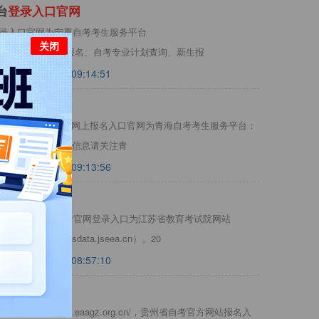
台
登
录
入
口
官
网
登录入口官网为宁夏自考考生服务平台
关闭
:20062/login可提供宁夏自考报名、自考专业计划查询、新生报
2025-02-13 09:14:51
是哪个？青海自考网上报名入口官网为青海自考考生服务平台：
7/login，更多自考报名相关信息请关注青
2024-08-11 09:13:56
登
录
入
口
登录入口？江苏省自考官网登录入口为江苏省教育考试院网站
信息服务平台（sdata.jseea.cn）。20
2026-08-05 08:57:10
登
录
网
址
ttp://zkbm.eaagz.org.cn/，贵州省自考官方网站报名入