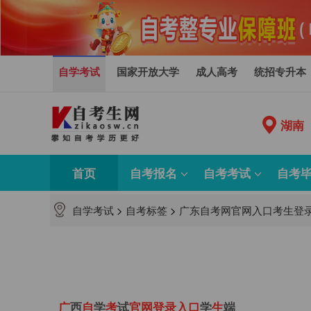
自学考试
国家开放大学
成人高考
统招专升本
湖南
首页
自考报名
自考考试
自考
自学考试
>
自考标签
>
广东自考网官网入口考生登
广
西
自
学
考
试
官
网
登
录
入
口
学
生
端