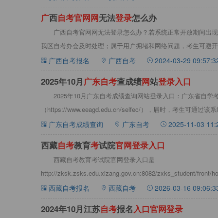
广
西
自
考
官
网
网
无法
登
录
怎么办
广西自考官网网无法登录怎么办？若系统正常开放期间出现
我区自考办会及时处理；属于用户拥堵和网络问题，考生可避开
&gt;&g
广西自考报名
广西自考
2024-03-29 09:57:3
2025年10月
广
东
自
考
查成绩
网
站
登
录
入
口
2025年10月广东自考成绩查询网站登录入口：广东省自学
（https://www.eeagd.edu.cn/selfec/），届时，考生
广东自考成绩查询
广东自考
2025-11-03 11:
西藏
自
考
教育
考
试院
官
网
登
录
入
口
西藏自考教育考试院官网登录入口是
http://zksk.zsks.edu.xizang.gov.cn:8082/zxks_studen
西藏自考报名
西藏自考
2026-03-16 09:06:3
2024年10月江苏
自
考
报名
入
口
官
网
登
录