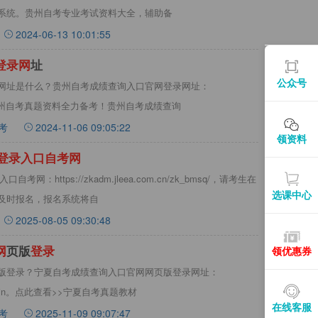
系统。贵州自考专业考试资料大全，辅助备
2024-06-13 10:01:55
登
录
网
址
公众号
网址是什么？贵州自考成绩查询入口官网登录网址：
:9001/。 贵州自考真题资料全力备考！贵州自考成绩查询
考
2024-11-06 09:05:22
领资料
登
录
入
口
自
考
网
网：https://zkadm.jleea.com.cn/zk_bmsq/，请考生在
选课中心
及时报名，报名系统将自
2025-08-05 09:30:48
网
页版
登
录
领优惠券
版登录？宁夏自考成绩查询入口官网网页版登录网址：
0062/login。点此查看>>宁夏自考真题教材
在线客服
考
2025-11-09 09:07:47