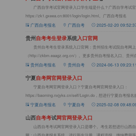
广西自学考试官网登录入口学生端是什么？广西自学考试官
https://zk1.gxeea.cn:8001/login/login.html‌。广西自考报名
广西自考报名
广西自考
2025-02-20 09:52:3
贵州
自
考
考
生
登
录
系统
入
口
官
网
贵州自考考生登录系统入口官网：贵州招生考试院自考网上
（http://zkbm.eaagz.org.cn/）。更多贵州自考报名
自考考
贵州自考报名
贵州自考
2024-06-13 09:23:1
宁夏
自
考
网
官
网
登
录
入
口
宁夏自考网官网登录入口？宁夏自考网官网登录入口：
https://baoming.nxjyks.cn/self/Login.do，想
报
宁夏自考报名
宁夏自考
2025-02-08 09:48:0
山西
自
考
考
试
网
官
网
登
录
入
口
山西自考考试网官网登录入口是哪个。考生若想进行山西自
网：山西自考报名系统，进行新生注册、课程选报、缴纳费用等