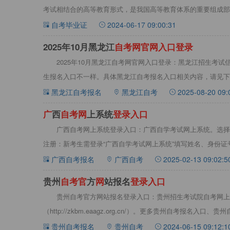
考试相结合的高等教育形式，是我国高等教育体系的重要组成部
到，本文由
自考毕业证
2024-06-17 09:00:31
2025年10月黑龙江
自
考
网
官
网
入
口
登
录
2025年10月黑龙江自考网官网入口登录：黑龙江招生考
生报名入口不一样。具体黑龙江自考报名入口相关内容，请见下
黑龙江自考报名
黑龙江自考
2025-08-20 09:
广
西
自
考
网
上系统
登
录
入
口
广西自考网上系统登录入口：广西自学考试网上系统。选择
注册：新考生需登录“广西自学考试网上系统”填写姓名、身份
符不少
广西自考报名
广西自考
2025-02-13 09:02:5
贵州
自
考
官
方
网
站报名
登
录
入
口
贵州自考官方网站报名登录入口：贵州招生考试院自考网上
（http://zkbm.eaagz.org.cn/）。更多贵州自考报名
自考官
贵州自考报名
贵州自考
2024-06-15 09:12:1