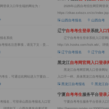
网登录入口学生端的网址为：‌
2026年山西自考招生网官网登
https://zikao.sxkszx.cn/z
7
山西自考报名
山西自考
辽宁
自
考
考
生
登
录
系统
入
口
报名系统
辽宁自考考生登录系统入口官网
入口、贵州自考报名注意事项，请见下文：贵州
http://zk.lnzsks.com/lnz
1
辽宁自考报名
辽宁自考
黑龙江
自
考
网
官
网
入
口
登
录
黑龙江自考网官网入口登录网址
进行宁夏自考报名的考生，可通过此网站进入宁夏自考
入口不一样。具体黑龙江自考报名入口
9
黑龙江自考报名
黑龙江自
宁夏
自
考
考
生
服务平台
登
录
考报名，可登录山西自考报名入口官
宁夏自考考生服务平台登录入口
。详情如下：山西自考专业考试资料
http://baoming.nxjyks.c