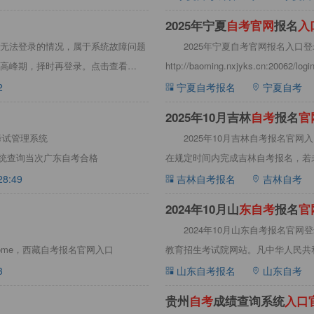
2025年宁夏
自
考
官
网
报名
入
无法登录的情况，属于系统故障问题
2025年宁夏自考官网报名入口
高峰期，择时再登录。点击查看
http://baoming.nxjyks.c
2
宁夏自考报名
宁夏自考
2025年10月吉林
自
考
报名
官
考试管理系统
2025年10月吉林自考报名官网入口登录网
可通过该系统查询当次广东自考合格
在规定时间内完成吉林自考报名，若
28:49
吉林自考报名
吉林自考
2024年10月山
东
自
考
报名
官
2024年10月山东自考报名官网
t/front/home，西藏自考报名官网入口
教育招生考试院网站。凡中华人民共
3
山东自考报名
山东自考
贵州
自
考
成绩查询系统
入
口