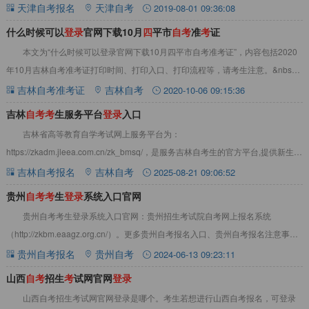
面和自考
天津自考报名
天津自考
2019-08-01 09:36:08
什么时候可以
登
录
官网下载10月
四
平市
自
考
准
考
证
本文为“什么时候可以登录官网下载10月四平市自考准考证”，内容包括2020
年10月吉林自考准考证打印时间、打印入口、打印流程等，请考生注意。&nbsp;
什么时候可以登录官网下载10
吉林自考准考证
吉林自考
2020-10-06 09:15:36
吉林
自
考
考
生服务平台
登
录
入口
吉林省高等教育自学考试网上服务平台为：
https://zkadm.jleea.com.cn/zk_bmsq/，是服务吉林自考生的官方平台,提供新生注
册、报名缴费、准考证打印、课程报
吉林自考报名
吉林自考
2025-08-21 09:06:52
贵州
自
考
考
生
登
录
系统入口官网
贵州自考考生登录系统入口官网：贵州招生考试院自考网上报名系统
（http://zkbm.eaagz.org.cn/）。更多贵州自考报名入口、贵州自考报名注意事
项，请见下文：贵州自考考
贵州自考报名
贵州自考
2024-06-13 09:23:11
山西
自
考
招生
考
试网官网
登
录
山西自考招生考试网官网登录是哪个。考生若想进行山西自考报名，可登录