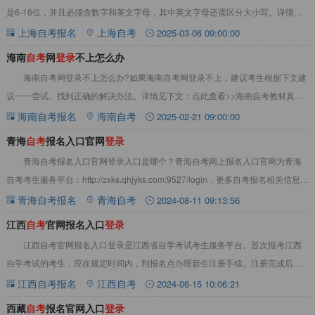
是6-16位，并且必须含数字和英文字母，其中英文字母还需区分大小写。详情见
下文：点此查看>>上海自考教材真题题库
上海自考报名
上海自考
2025-03-06 09:00:00
海南
自
考
网
登
录
不上怎么办
海南自考网登录不上怎么办?如果海南自考网登录不上，建议考生根据下文建
议一一尝试。找到正确的解决办法。详情见下文：点此查看>>海南自考教材真题
资料题库大全海南自考网登录不上怎么办?如
海南自考报名
海南自考
2025-02-21 09:00:00
青海
自
考
报名入口官网
登
录
青海自考报名入口官网登录入口是哪个？青海自考网上报名入口官网为青海
自考考生服务平台：http://zxks.qhjyks.com:9527/login，更多自考报名相关信息请
关注青
青海自考报名
青海自考
2024-08-11 09:13:56
江西
自
考
官网报名入口
登
录
江西自考官网报名入口登录是江西省自学考试考生服务平台。首次报考江西
自学考试的考生，应在规定时间内，到报名点办理新生注册手续。注册完成后，
方可进入江西自考报名入口，进行报名！详情请见
江西自考报名
江西自考
2024-06-15 10:06:21
西藏
自
考
报名官网入口
登
录