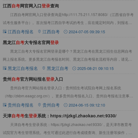
江西
自
考
网官网入口
登
录
查询
江西自考网官网入口登录查询是http://111.75.211.157:8083/（江西省自学考
试考生服务平台）。首次报考江西自学考试的考生，应在规定时间内，到报名点
办理新生注册手
江西自考报名
江西自考
2024-07-05 09:39:15
黑龙江
自
考
大专报名官网
登
录
黑龙江自考大专报名官网登录是哪个？黑龙江自考在黑龙江招生信息网自考
网上报名系统。更多黑龙江自考报名时间、黑龙江自考报名流程等内容，请见下
文：黑龙江自考大专报名官网登录黑龙江自考大专
黑龙江自考报名
黑龙江自考
2025-08-21 09:10:15
贵州
自
考
官方网站报名
登
录
入口
贵州自考官方网站报名登录入口：贵州招生考试院自考网上报名系统
（http://zkbm.eaagz.org.cn/）。更多贵州自考报名入口、贵州自考报名注意事
项，请见下文：贵州自考官
贵州自考报名
贵州自考
2024-06-15 09:12:10
天津
自
考
考
生
登
录
系统：https://tjzkgl.zhaokao.net:9330/
天津自考考生登录系统：https://tjzkgl.zhaokao.net:9330/，是天津市教育考
试院官方考生管理系统。考生可通过此进行自考成绩查询、新生注册等操作，下