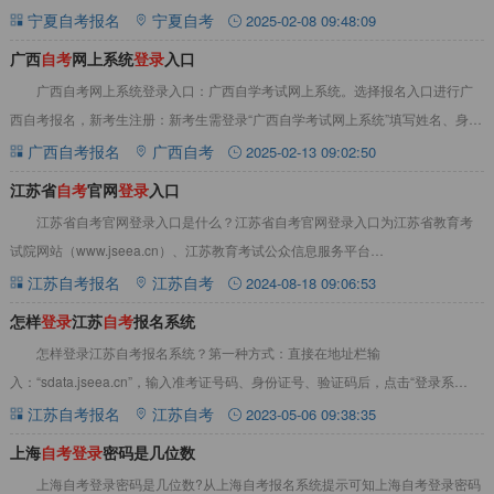
网站进入宁夏自考报
宁夏自考报名
宁夏自考
2025-02-08 09:48:09
广西
自
考
网上系统
登
录
入口
广西自考网上系统登录入口：广西自学考试网上系统。选择报名入口进行广
西自考报名，新考生注册：新考生需登录“广西自学考试网上系统”填写姓名、身份
证号码，并设置含字母、数字、特殊字符不少
广西自考报名
广西自考
2025-02-13 09:02:50
江苏省
自
考
官网
登
录
入口
江苏省自考官网登录入口是什么？江苏省自考官网登录入口为江苏省教育考
试院网站（www.jseea.cn）、江苏教育考试公众信息服务平台
（sdata.jseea.cn）。江苏省自考官网
江苏自考报名
江苏自考
2024-08-18 09:06:53
怎样
登
录
江苏
自
考
报名系统
怎样登录江苏自考报名系统？第一种方式：直接在地址栏输
入：“sdata.jseea.cn”，输入准考证号码、身份证号、验证码后，点击“登录系
统”按钮，进入考生本人系统界面。具体详见下
江苏自考报名
江苏自考
2023-05-06 09:38:35
上海
自
考
登
录
密码是几位数
上海自考登录密码是几位数?从上海自考报名系统提示可知上海自考登录密码