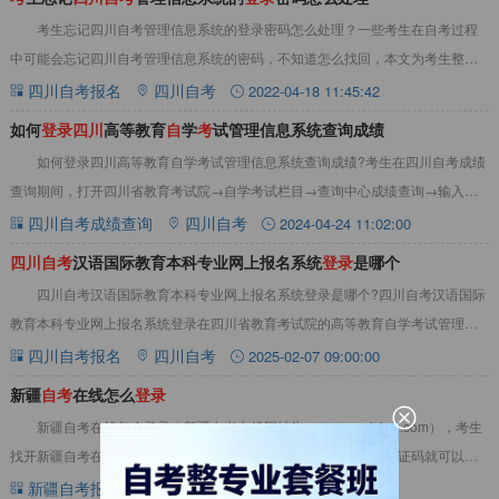
考生忘记四川自考管理信息系统的登录密码怎么处理？一些考生在自考过程
中可能会忘记四川自考管理信息系统的密码，不知道怎么找回，本文为考生整理
忘记四川自考管理信息系统的密码应该怎么找回，
四川自考报名
四川自考
2022-04-18 11:45:42
如何
登
录
四
川
高等教育
自
学
考
试管理信息系统查询成绩
如何登录四川高等教育自学考试管理信息系统查询成绩?考生在四川自考成绩
查询期间，打开四川省教育考试院→自学考试栏目→查询中心成绩查询→输入准
考证号和身份证号查分即可。点此查看&gt;
四川自考成绩查询
四川自考
2024-04-24 11:02:00
四
川
自
考
汉语国际教育本科专业网上报名系统
登
录
是哪个
四川自考汉语国际教育本科专业网上报名系统登录是哪个?四川自考汉语国际
教育本科专业网上报名系统登录在‌四川省教育考试院的高等教育自学考试管理信
息系统‌，网址为：‌https://zk
四川自考报名
四川自考
2025-02-07 09:00:00
新疆
自
考
在线怎么
登
录
新疆自考在线怎么登录？新疆自考在线网址为：（www.xjzkzx.com），考生
找开新疆自考在线系统网址，输入用户名、身份证号码、密码、码证码就可以登
陆。如果以前没有注册后，需要注
新疆自考报名
新疆自考
2022-07-23 10:07:27