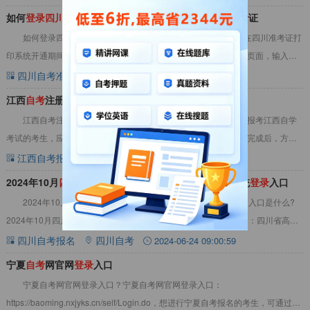
如何
登
录
四
川
省高等教育
自
学
考
试管理信息系统打印准
考
证
如何登录四川省高等教育自学考试管理信息系统打印准考证?在四川准考证打
印系统开通期间，考生打开四川省高等教育自学考试管理信息系统页面，输入账
号、密码和图形验证码登录即可查看并打印准考
四川自考准考证
四川自考
2024-04-29 10:31:04
江西
自
考
注册官网
登
录
江西自考注册官网登录是江西省自学考试考生服务平台。首次报考江西自学
考试的考生，应在规定时间内，到报名点办理新生注册手续。注册完成后，方可
进入江西自考报名入口，进行报名！详情请见下文
江西自考报名
江西自考
2024-06-18 09:19:51
2024年10月
四
川
自
考
科学教育(大
自
考
本科)网上报名系统
登
录
入口
2024年10月四川自考科学教育(大自考本科)网上报名系统登录入口是什么?
2024年10月四川自考科学教育(大自考本科)网上报名系统登录入口：四川省高等
教育自学考试管理信息系统。在
四川自考报名
四川自考
2024-06-24 09:00:59
宁夏
自
考
网官网
登
录
入口
宁夏自考网官网登录入口？宁夏自考网官网登录入口：
https://baoming.nxjyks.cn/self/Login.do，想进行宁夏自考报名的考生，可通过此