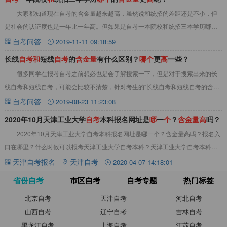
大家都知道现在自考的含金量越来越高，虽然说和统招的差距还是不小，但
是社会的认证度也是一年比一年高。但如果是自考一本院校和统招三本学历哪个
的含金量更高呢？&nbsp;自考一本院校学历
自考问答
2019-11-11 09:18:59
长线
自
考
和
短线
自
考
的
含
金
量
有什么区别？
哪
个
更
高
一些？
很多同学在报考自考之前想必也是会了解搜索一下，但是对于搜索出来的长
线自考和短线自考，可能会比较不清楚，针对考生的“长线自考和短线自考的含金
量有什么区别？哪个更高一些？”问题，一起来
自考问答
2019-08-23 11:23:08
2020年10月天津工业大学
自
考
本科报名网址是
哪
一
个
？
含
金
量
高
吗？
2020年10月天津工业大学自考本科报名网址是哪一个？含金量高吗？报名入
口在哪里？什么时候可以报考天津工业大学自考本科？天津工业大学自考本科报
名费用多少？请看以下内容。&nbsp;
天津自考报名
天津自考
2020-04-07 14:18:01
省份自考
市区自考
自考专题
热门标签
北京自考
天津自考
河北自考
山西自考
辽宁自考
吉林自考
黑龙江自考
上海自考
江苏自考