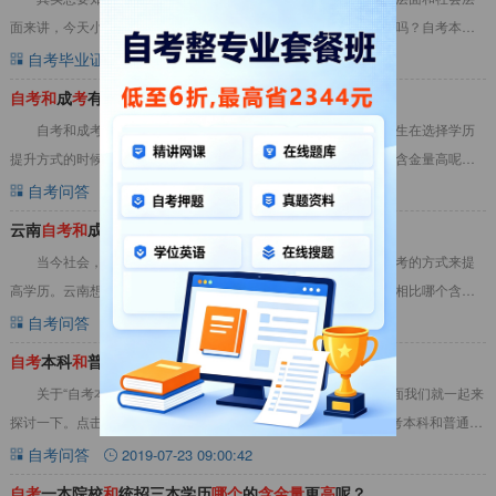
面来讲，今天小编就给大家解决这个两个疑惑：自考本科含金量高吗？自考本科
和普通专升本的含金量哪个更高？一、自考本科含
自考毕业证
2019-09-10 09:15:18
自
考
和
成
考
有什么区别？
哪
个
含
金
量
高
？
自考和成考有什么区别？自考和成考的哪个含金量高？许多考生在选择学历
提升方式的时候会遇到这样的困惑，自考和成考有什么区别？那个含金量高呢。
下面和小编一起去看看吧。一、自考和成考有什么
自考问答
2020-03-13 14:44:44
云南
自
考
和
成人
高
考
相比
哪
个
含
金
量
比较
高
呢？
当今社会，对学历的要求越来越高，越来越多的人选择通过自考的方式来提
高学历。云南想报名参加自考的学生有疑问：云南自考和成人高考相比哪个含金
量比较高呢？现自考生网为大家解答“云南自考和
自考问答
2019-08-14 08:40:31
自
考
本科
和
普通专升本
哪
个
的
含
金
量
高
一些
关于“自考本科和普通专升本哪个的含金量高一些”的问题，下面我们就一起来
探讨一下。点击查看：自考复习资料&gt;&gt;&gt;&nbsp;&nbsp;自考本科和普通专
升本的区别1.
自考问答
2019-07-23 09:00:42
自
考
一本院校
和
统招三本学历
哪
个
的
含
金
量
更
高
呢？