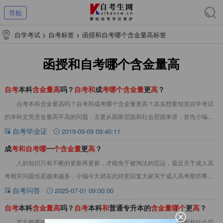
导航
自学考试
>
自考标签
>
函授和自考哪个含金量高标签
函授和自考哪个含金量高
自
考
本科
含
金
量
高
吗？
自
考
和
成
考
哪
个
含
金
量
更
高
？
自考本科含金量高吗？自考和成考哪个含金量更高？其实想要知道自学考试
的本科文凭含金量高不高的问题，主要从国家层面和社会层面来讲，首先小编想
告诉大家的是，自考本科的含金量是比较高的，仅
自考毕业证
2019-09-09 09:40:11
成
考
和
自
考
哪
一
个
含
金
量
更
高
？
人的知识只有不断的更新再更新，才能免于被淘汰的厄运，最近关于成人高
考相关问题也是越来越多，小编今天就在此特意回复大家关于成人高考那些事
儿：高效备考自考，小编推荐自考备考资料一般来说
自考问答
2025-07-01 09:00:00
自
考
本科
含
金
量
高
吗？
自
考
本科
和
普通专升本的
含
金
量
哪
个
更
高
？
其实想要知道自考本科文凭含金量高不高的问题，主要从国家层面和社会层