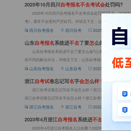
2025年10月四川
自
考
报
名
不
去
考
试
会
处罚吗?
2025年10月四川自考报名不去考试会处罚吗?不会，2025
考)，‌通常不会受到严厉处罚。详情见下文：点此查看>>四川自考
四川自考报名
四川自考
2025-07-17 09:00:0
山东
自
考
报
名
系统进
不
去
了要
怎
么做
山东自考报名系统进不去了要怎么做?山东自考报名系统登
有不同的解决办法，详情见下文：山东自考报名系统进不去了要
峰期，使
山东自考报名
山东自考
2023-06-16 09:03:2
浙江
自
考
试
卷忘记写
名
字
会
怎
么
样
？
浙江自考试卷忘记写名字会怎么样？浙江自考试卷忘记签名
浙江自考试卷忘记写名字会怎么样？浙江自考试卷忘记签名会被
上填写了
浙江自考报名
浙江自考
2022-09-16 10:38:5
2023年4月浙江
自
考
报
名
系统进
不
去
怎
么办?
2023年4月浙江自考报名入口在哪？2023年4月浙江自