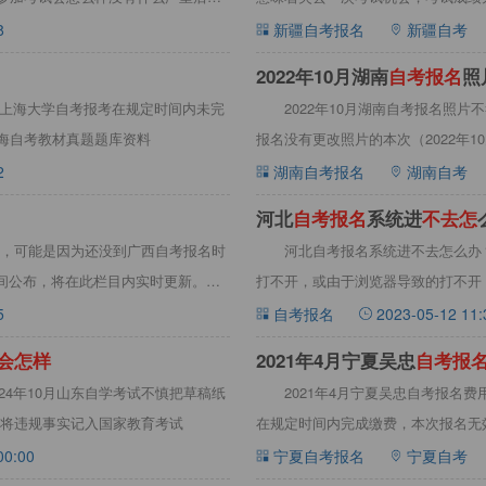
有影响
8
新疆自考报名
新疆自考
2022年10月湖南
自
考
报
名
照
4月上海大学自考报考在规定时间内未完
2022年10月湖南自考报名照片
上海自考教材真题题库资料
报名没有更改照片的本次（2022年
2
湖南自考报名
湖南自考
河北
自
考
报
名
系统进
不
去
怎
，可能是因为还没到广西自考报名时
河北自考报名系统进不去怎么办
时间公布，将在此栏目内实时更新。详
打不开，或由于浏览器导致的打不开
办解决方
5
自考报名
2023-05-12 11:
会
怎
样
2021年4月宁夏吴忠
自
考
报
024年10月山东自学考试不慎把草稿纸
2021年4月宁夏吴忠自考报名
并将违规事实记入国家教育考试
在规定时间内完成缴费，本次报名无
科次
00:00
宁夏自考报名
宁夏自考