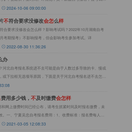
2024-10-06 09:00:00
片
不
符合要求没修改
会
怎
么
样
不符合要求没修改会怎么样？影响考试吗？2022年10月湖南自考
10月考期报考）不影响报考，但会影响考生参加考试。详
2022-08-30 11:36:26
么办
？河北自考报名系统进不去可能是由于人数过多导致的卡、慢或
，或下拉框无选项等原因，下面是关于河北自考报名进不去怎么
33:08
名
费用多少钱，
不
及时缴费
会
怎
样
费用和网上缴费时间已经公布，请考生抓紧时间及时报名缴费，未
效。一、宁夏吴忠自考报名费用：1、收费标准：报名费每人每
2021-03-05 12:08:33