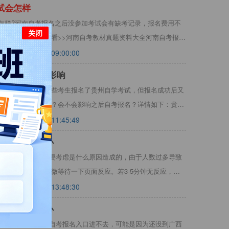
试
会
怎
样
怎样?河南自考报名之后没参加考试会有缺考记录，报名费用不
关闭
情见下文：点此查看>>河南自考教材真题资料大全河南自考报名
2025-02-18 09:00:00
考
试
会
有什么影响
会有什么影响？有些考生报名了贵州自学考试，但报名成功后又
会计入诚信档案呢？会不会影响之后自考报名？详情如下：贵州
2022-06-21 11:45:49
统进
不
去
怎
么办
进不去怎么办？首先要考虑是什么原因造成的，由于人数过多导致
新，多登陆，并稍微等待一下页面反应。若3-5分钟无反应，重
2023-02-08 13:48:30
口进
不
去
怎
么办
进不去怎么办？广西自考报名入口进不去，可能是因为还没到广西