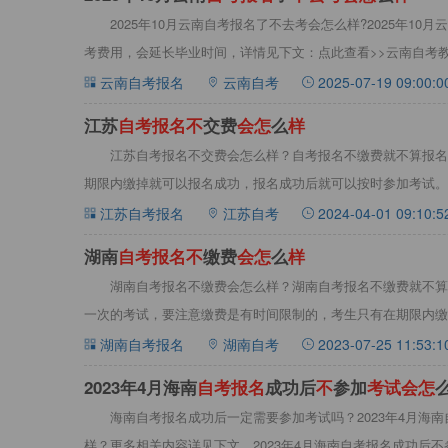
2025年10月云南自考报名了不去考会怎么样?2025年1
考费用，会延长毕业时间，详情见下文：点此查看>>云南自考教材
云南自考报名
云南自考
2025-07-19 09:00:0
江苏
自
考
报
名
不
交费
会
怎
么
样
江苏自考报名不交费会怎么样？自考报名不缴费就不算报名
期限内缴掉就可以报名成功，报名成功后就可以按时参加考试。
10月自
江苏自考报名
江苏自考
2024-04-01 09:10:5
湖南
自
考
报
名
不
缴费
会
怎
么
样
湖南自考报名不缴费会怎么样？湖南自考报名不缴费就不算
一次的考试，要注意缴费是有时间限制的，考生只有在期限内缴
了，那么费
湖南自考报名
湖南自考
2023-07-25 11:53:1
2023年4月海南
自
考
报
名
成功后
不
参加
考
试
会
怎
海南自考报名成功后一定需要参加考试吗？2023年4月海
样？更多相关内容详见下文。2023年4月海南自考报名成功后