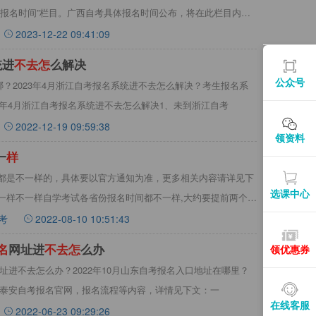
考报名时间”栏目。广西自考具体报名时间公布，将在此栏目内实
2023-12-22 09:41:09
统进
不
去
怎
么解决
公众号
在哪？2023年4月浙江自考报名系统进不去怎么解决？考生报名系
3年4月浙江自考报名系统进不去怎么解决1、未到浙江自考
2022-12-19 09:59:38
领资料
一
样
都是不一样的，具体要以官方通知为准，更多相关内容请详见下
选课中心
一样不一样自学考试各省份报名时间都不一样,大约要提前两个月
考
2022-08-10 10:51:43
名
网址进
不
去
怎
么办
领优惠券
网址进不去怎么办？2022年10月山东自考报名入口地址在哪里？
山东泰安自考报名官网，报名流程等内容，详情见下文：一
在线客服
2022-06-23 09:29:26