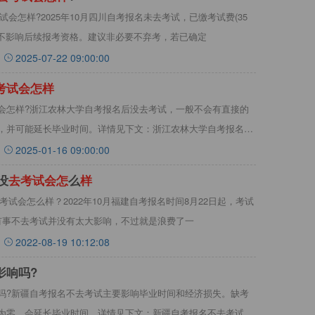
考试会怎样?2025年10月四川自考报名未去考试，已缴考试费(35
但不影响后续报考资格。建议非必要不弃考，若已确定
2025-07-22 09:00:00
考
试
会
怎
样
会怎样?‌浙江农林大学自考报名后没去考试，一般不会有直接的
并可能延长毕业时间‌。‌详情见下文：浙江农林大学自考报名没
2025-01-16 09:00:00
没
去
考
试
会
怎
么
样
去考试会怎么样？2022年10月福建自考报名时间8月22日起，考试
临时有事不去考试并没有太大影响，不过就是浪费了一
2022-08-19 10:12:08
影响吗?
吗?新疆自考报名不去考试主要影响毕业时间和经济损失‌。缺考
为零，会延长毕业时间。详情见下文：新疆自考报名不去考试会