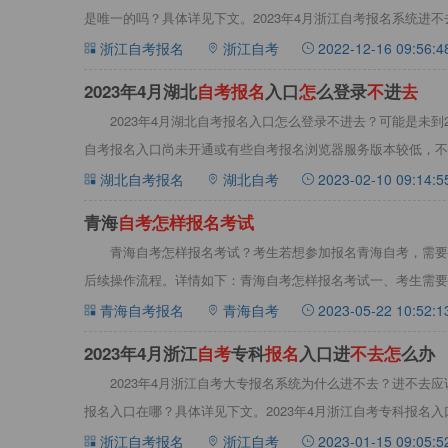
是唯一的吗？具体详见下文。2023年4月浙江自考报名系统进不去
浙江自考报名
浙江自考
2022-12-16 09:56:4
2023年4月湖北
自
考
报
名
入口
怎
么登录
不
进
去
2023年4月湖北自考报名入口怎么登录不进去？可能是未到
自考报名入口尚未开通或有些自考报名浏览器服务版本较低，不
湖北自考报名
湖北自考
2023-02-10 09:14:5
青海
自
考
怎
样
报
名
考
试
青海自考怎样报名考试？考生若想参加报名青海自考，需要
后续操作流程。详情如下：青海自考怎样报名考试一、考生需要
名入口：
青海自考报名
青海自考
2023-05-22 10:52:1
2023年4月浙江
自
考
专科
报
名
入口进
不
去
怎
么办
2023年4月浙江自考大专报名系统为什么进不去？进不去应
报名入口在哪？具体详见下文。2023年4月浙江自考专科报名
浙江自考报名
浙江自考
2023-01-15 09:05:5