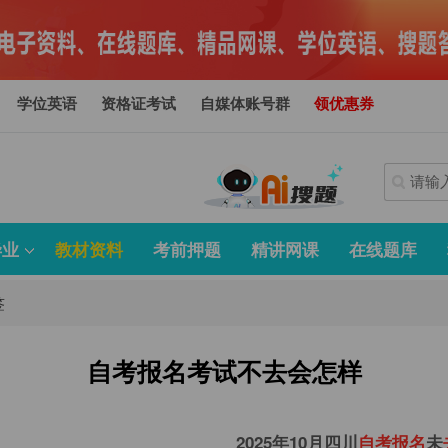
学位英语
资格证考试
自媒体账号群
领优惠券
毕业
教材资料
考前押题
精讲网课
在线题库
签
自考报名考试不去会怎样
2025年10月四川
自
考
报
名
未