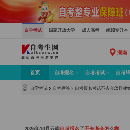
自学考试
国家开放大学
成人高考
统招专升本
湖南
首页
自考报名
自考考试
自考
自学考试
>
自考标签
>
自考报名考试不去会怎样标
2025年10月云南
自
考
报
名
了
不
去
考
会
怎
么
样