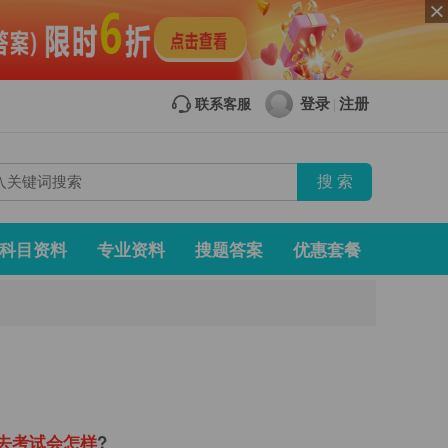
登录
注册
联系客服
|
科目资料
专业资料
搜题答案
优惠套餐
去
考
试
会
怎
样
?