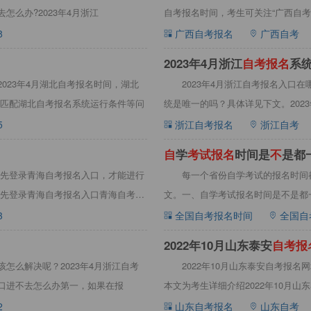
怎么办?2023年4月浙江
自考报名时间，考生可关注“广西自
时
8
广西自考报名
广西自考
2023年4月浙江
自
考
报
名
系
2023年4月湖北自考报名时间，湖北
2023年4月浙江自考报名入口
匹配湖北自考报名系统运行条件等问
统是唯一的吗？具体详见下文。202
5
浙江自考报名
浙江自考
自
学
考
试
报
名
时间是
不
是都
先登录青海自考报名入口，才能进行
每一个省份自学考试的报名时间
先登录青海自考报名入口青海自考报
文。一、自学考试报名时间是不是都
左右开
3
全国自考报名时间
全国自
2022年10月山东泰安
自
考
报
该怎么解决呢？2023年4月浙江自考
2022年10月山东泰安自考报名
入口进不去怎么办第一，如果在报
本文为考生详细介绍2022年10月
2
山东自考报名
山东自考