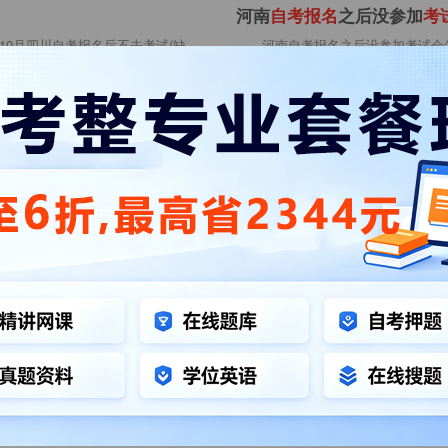
河南
自
考
报
名
之后没参加
考
年10月四川自考报名后不去考试(缺
河南自考报名之后没参加考试会
教材真题资料大全2025
退，但是不影响考生的后续报考。详
之后没
0
河南自考报名
河南自考
贵州
自
考
报
名
了但
不
去
参加
录不进去，原因有多种，不同的原因
贵州自考报名了但不去参加考试
怎么做?第一，处于山东自考报名高
不想参加考试了，贵州自考缺考是否
自考报名
9
贵州自考报名
贵州自考
2023年4月湖南
自
考
报
名
系
会被当做缺考处理。具体详见下文。
2023年4月湖南自考报名系统
当做缺考处理。除此之外，在答题纸
的卡、慢或打不开，考生可多尝试刷
新
4
湖南自考报名
湖南自考
2024年4月广西
自
考
报
名
入
考报名系统进不去怎么办？考生报名入口
2024年4月广西自考报名入口