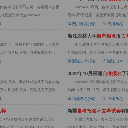
0月云南自考报名了不去考，会浪费本次报
2025年10月四川自考报名未去
真题资料大全2025年1
元/科)不予退还，需重新缴费报考;
0
四川自考报名
四川自考
浙江农林大学
自
考
报
名
没
去
成功了，缴费有时间限制的，只要在
浙江农林大学自考报名没去考试
江苏自考报名费用收费标准为4月、
处罚或影响，但会浪费一次考试机会，
去
2
浙江自考报名
浙江自考
2022年10月福建
自
考
报
名
了
报名成功，报名没成功就不能参加这
2022年10月福建自考报名了没
费才算报名成功，要是反悔不想考
时间10月22日-25日，考生若因
0
福建自考报名
福建自考
么
样
新疆
自
考
报
名
不
去
考
试
会
有
南自考报名成功后不参加考试会怎么
新疆自考报名不去考试会有影响
不参加考试会怎么样没有什么严重后
意味着失去一次考试机会，考试成绩