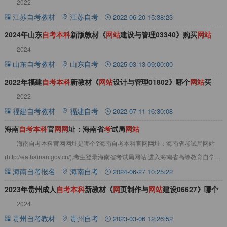
2022
站
买
江苏自考教材
江苏自考
2022-06-20 15:38:23
2024年山东
自
考
本
科
新版教材《
网
站
建设与管理03340》购买
网
站
2024
山东自考教材
山东自考
2025-03-13 09:00:00
2022年福建
自
考
本
科
新教材《
网
站
设计与管理01802》哪个
网
站
买
2022
福建自考教材
福建自考
2022-07-11 16:30:08
海南
自
考
本
科
官
网
网
址：海南省
考
试局
网
站
海南自考本科官网网址是哪个?海南自考本科官网网址：海南省考试局网站
(http://ea.hainan.gov.cn/),考生登录海南省考试局网站,进入海南省高等教育自学考
试网上报名
海南自考报名
海南自考
2024-06-27 10:25:22
2023年贵州成人
自
考
本
科
新教材《
网
页制作与
网
站
建设06627》哪个
2024
网
站
买
贵州自考教材
贵州自考
2023-03-06 12:26:52