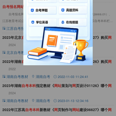
自
考
报
名
网
站
入口官
网
江苏
自考报名网站入口官网江苏为：江苏省教育考试院网站（www.jseea.cn）、
江苏教育考试公众信息服务平台（sdata.jseea.cn），更多关注江苏自考本科栏
目。自考报名网站入
江苏自考报名
江苏自考
2025-08-02 09:01:06
2023年北京
自
考
本
科
指定教材《
网
页制作与
网
站
建设06627》购买
网
2024
站
北京自考教材
北京自考
2023-02-06 17:32:19
2022年湖南
自
考
本
科
新版教材《
网
站
策划与
网
页设计01126》购买
网
2022
站
湖南自考教材
湖南自考
2022-11-03 11:24:41
2023年湖南
自
考
本
科
指定教材《
网
站
策划与
网
页设计01126》哪个
网
2024
站
买
湖南自考教材
湖南自考
2023-01-13 12:34:16
2022年江苏高
自
考
本
科
新教材《
网
页制作与
网
站
建设06627》哪个
网