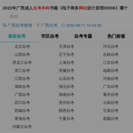
2022年广西成人
自
考
本
科
书籍《电子商务
网
站
设计原理00906》哪个
2022
网
站
买
广西自考教材
广西自考
2022-08-11 15:34:58
省份自考
市区自考
自考专题
热门标签
北京自考
天津自考
河北自考
山西自考
辽宁自考
吉林自考
黑龙江自考
上海自考
江苏自考
浙江自考
安徽自考
福建自考
江西自考
山东自考
河南自考
湖南自考
湖北自考
广东自考
广西自考
海南自考
重庆自考
四川自考
贵州自考
云南自考
西藏自考
陕西自考
甘肃自考
青海自考
宁夏自考
新疆自考
内蒙古自考