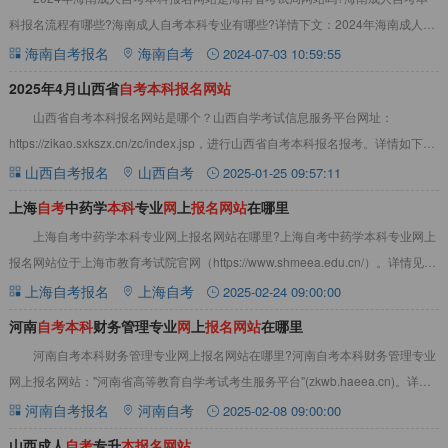
科报名流程有哪些?海南成人自考本科专业有哪些?详情下文：2024年海南成人自
考本科报名网站是海南省考试局网站吗
海南自考报名
海南自考
2024-07-03 10:59:55
2025年4月山西省
自
考
本
科
报
名
网
站
山西省自考本科报名网站是哪个？山西自学考试信息服务平台网址：
https://zikao.sxkszx.cn/zc/index.jsp，进行山西省自考本科报名报考。详情如下：
山西自考
山西自考报名
山西自考
2025-01-25 09:57:11
上海
自
考
中药学
本
科
专业
网
上
报
名
网
站
在哪里
上海自考中药学本科专业网上报名网站在哪里?上海自考中药学本科专业网上
报名网站位于上海市教育考试院官网（‌https://www.shmeea.edu.cn/‌）‌。详情见下
文：点此
上海自考报名
上海自考
2025-02-24 09:00:00
河南
自
考
本
科
财务管理专业
网
上
报
名
网
站
在哪里
河南自考本科财务管理专业网上报名网站在哪里?河南自考本科财务管理专业
网上报名网站："河南省高等教育自学考试考生服务平台"(zkwb.haeea.cn)。详情
见下文：点此查看>>河南
河南自考报名
河南自考
2025-02-08 09:00:00
山西成人
自
考
专升
本
报
名
网
站