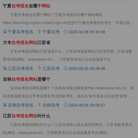
宁夏
自
考
报
名
在哪个
网
站
宁夏自考报名在哪个网站？宁夏自考报名在哪个网站网址：
https://baoming.nxjyks.cn/self/Login.do想进行宁夏自考报名的考生，可通过此网
站进入宁夏自考
宁夏自考报名
宁夏自考
2025-02-08 09:33:06
大专
自
考
报
名
网
站
江苏省
大专自考报名网站江苏省是什么，大专自考报名网站江苏省官网：江苏省教
育考试院网站（www.jseea.cn）、江苏教育考试公众信息服务平台
（sdata.jseea.cn）新生注册和课
江苏自考报名
江苏自考
2024-08-20 09:28:48
吉林
自
考
报
名
网
站
是哪个
吉林自考报名网站是哪个？吉林自考报名网站是http://www.jleea.edu.cn。‌未
在吉林省参加过自学考试报名考试的新考生，须点击“新生报名点击这里”按钮；已
在吉林省建立
吉林自考报名
吉林自考
2024-08-05 09:09:27
江苏
自
考
报
名
网
站
叫什么
江苏自考报名网站叫什么？江苏自考网上报名系统官网为：江苏省教育考试
院(网址：www.jseea.cn)、江苏教育考试公众信息服务平台(网址：