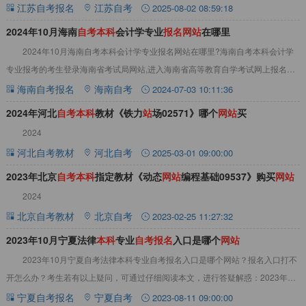
sdata.jseea.cn)。点击查看
江苏自考报名
江苏自考
2025-08-02 08:59:18
2024年10月海南
自
考
本
科
会计学专业
报
名
网
站
在哪里
2024年10月海南自考本科会计学专业报名网站在哪里?海南自考本科会计学
专业报考的考生登录海南省考试局网站,进入海南省高等教育自学考试网上报名系
统，按照报考注册流程，完成海南自考网
海南自考报名
海南自考
2024-07-03 10:11:36
2024年河北
自
考
本
科
教材《铁力
站
场02571》哪个
网
站
买
2024
河北自考教材
河北自考
2025-03-01 09:00:00
2023年北京
自
考
本
科
指定教材《动态
网
站
编程基础09537》购买
网
站
2024
北京自考教材
北京自考
2023-02-25 11:27:32
2023年10月宁夏法律
本
科
专业
自
考
报
名
入口是哪个
网
站
2023年10月宁夏自考法律本科专业自考报名入口是哪个网站？报名入口打不
开怎么办？考生若有以上疑问，可通过仔细阅读本文，进行答疑解惑：2023年10
月宁夏法律本科专业自考报名入口2
宁夏自考报名
宁夏自考
2023-08-11 09:00:00