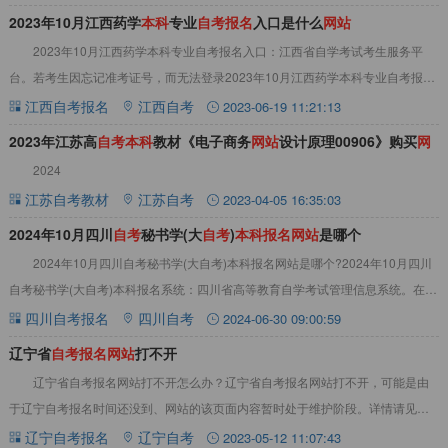
2023年10月江西药学
本
科
专业
自
考
报
名
入口是什么
网
站
2023年10月江西药学本科专业自考报名入口：江西省自学考试考生服务平
台。若考生因忘记准考证号，而无法登录2023年10月江西药学本科专业自考报名
入口，可查看往年准考证，准考证上有
江西自考报名
江西自考
2023-06-19 11:21:13
2023年江苏高
自
考
本
科
教材《电子商务
网
站
设计原理00906》购买
网
2024
站
江苏自考教材
江苏自考
2023-04-05 16:35:03
2024年10月四川
自
考
秘书学(大
自
考
)
本
科
报
名
网
站
是哪个
2024年10月四川自考秘书学(大自考)本科报名网站是哪个?2024年10月四川
自考秘书学(大自考)本科报名系统：四川省高等教育自学考试管理信息系统。在四
川自考报名期间，已经取得准
四川自考报名
四川自考
2024-06-30 09:00:59
辽宁省
自
考
报
名
网
站
打不开
辽宁省自考报名网站打不开怎么办？辽宁省自考报名网站打不开，可能是由
于辽宁自考报名时间还没到、网站的该页面内容暂时处于维护阶段。详情请见下
文：辽宁省自考报名网站打不开辽宁省自考报名网
辽宁自考报名
辽宁自考
2023-05-12 11:07:43