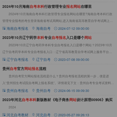
2024年10月海南
自
考
本
科
行政管理专业
报
名
网
站
在哪里
2024年10月海南自考本科行政管理专业报名网站在哪里?海南自考本科行政
管理专业报考的考生登录海南省考试局网站,进入海南省高等教育自学考试网上报
名系统，按照报考注册流程，完成海南自
海南自考报名
海南自考
2024-07-12 09:00:00
2023年10月辽宁药学
本
科
专业
自
考
报
名
入口是哪个
网
站
2023年10月辽宁自考药学本科专业自考报名入口是哪个网站？2023年10月
辽宁自考药学本科专业自考报名入口：辽宁省高等教育自学考试网上服务平台。
考生须使用IE8及以上版本浏览器，
辽宁自考报名
辽宁自考
2023-07-08 09:00:00
贵州
自
考
官方
网
站
报
名
流程
贵州自考官方网站报名流程是什么？贵州自考报名流程的第一步，便是进
入“贵州招生考试院自考网上报名系统”。详情请见下文：贵州自考专业考试资料大
全，辅助备考贵州自考官方网站报名流程一、贵
贵州自考报名
贵州自考
2024-06-15 09:09:30
2023年河北
自
考
本
科
新版教材《电子商务
网
站
设计原理00906》购买
2024
网
站
河北自考教材
河北自考
2023-05-27 09:26:13