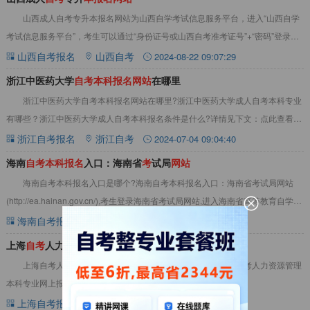
山西成人自考专升本报名网站为山西自学考试信息服务平台，进入“山西自学
考试信息服务平台”，考生可以通过“身份证号或山西自考准考证号”+“密码”登录系
统。进行山西成人自考专升本报名等。
山西自考报名
山西自考
2024-08-22 09:07:29
浙江中医药大学
自
考
本
科
报
名
网
站
在哪里
浙江中医药大学自考本科报名网站在哪里?浙江中医药大学成人自考本科专业
有哪些？浙江中医药大学成人自考本科报名条件是什么?详情见下文：点此查看
&gt;&gt;浙江自考教材、真题资料浙江
浙江自考报名
浙江自考
2024-07-04 09:04:40
海南
自
考
本
科
报
名
入口：海南省
考
试局
网
站
海南自考本科报名入口是哪个?海南自考本科报名入口：海南省考试局网站
(http://ea.hainan.gov.cn/),考生登录海南省考试局网站,进入海南省高等教育自学考
试网上报名
海南自考报名
海南自考
2024-06-27 10:46:52
上海
自
考
人力资源管理
本
科
专业
网
上
报
名
网
站
在哪里
上海自考人力资源管理本科专业网上报名网站在哪里?上海自考人力资源管理
本科专业网上报名网站位于上海市教育考试院官网
（‌https://www.shmeea.edu.cn/‌）‌。详情
上海自考报名
上海自考
2025-02-27 09:00:00