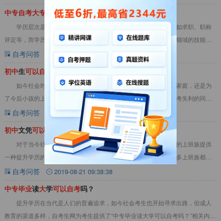
中
专
自
考
大
专
几年
可
以
毕
业
？
学历层次是职业发展的重要条件，本科以下的学历限制较多，如求职、职称
评定等，而学历还处在中专位置的人，是很尴尬的，虽然有学到某领域的技能，
但学历却是一个大阻碍，有些人便想要通过自考的
自考问答
2018-09-12 15:15:47
初
中
生
可
以
自
考
大
专
吗 学历低怎么提升?
如今社会对学历的要求越来越高，不管是为了自己的生活工作家庭，还是为
了今后小孩的上学，拥有一个高等学历都是相当有必要的。一下高考失利的同
学，想选择自考来提升学历，那么初中生可以自考大
自考问答
2019-10-28 10:01:58
初
中
文凭
可
以
自
考
大
专
吗？
自
考
大
专
有什么条件
对于当今社会来说，学历是必不可少的东西，自考可以为在职的上班族提供
一种提升学历的途径，使得考生在职场上可以减少学历的限制，很多上班族都会
选择自考来提升学历。那么初中文凭可以自考大专
自考问答
2019-08-21 09:38:38
中
专
毕
业
读
大
学
可
以
自
考
吗？
提升学历在当代是人们的普遍追求，如今社会考生也开始寻求出路，但成人
教育的渠道多样，自考生网为考生提供了“中专毕业读大学可以自考吗？”相关内