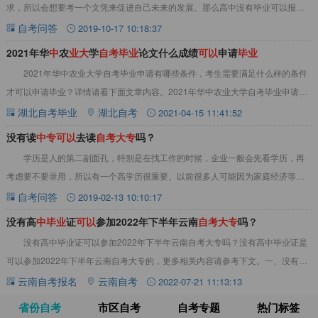
求，所以会想要考一个文凭来促进自己未来的发展。那么高中没有毕业可以报考
自考吗？下面就来看看关于高中没有毕业是否可以报
自考问答
2019-10-17 10:18:37
2021年华
中
农
业
大
学
自
考
毕
业
论文什么成绩
可
以
申请
毕
业
2021年华中农业大学自考毕业申请有哪些条件，考生需要满足什么样的条件
才可以申请毕业？详情请看下面文章内容。2021年华中农业大学自考毕业申请条
件一、华中农业大学自考毕业申请条件符
湖北自考毕业
湖北自考
2021-04-15 11:41:52
没有读
中
专
可
以
去读
自
考
大
专
吗？
学历是人的第二副面孔，特别是在找工作的时候，企业一般会先看学历，再
考虑要不要录用，所以有一个高学历很重要。以前很多人可能因为家庭经济等原
因读完初中就没有继续读。如今想通过成人教育这
自考问答
2019-02-13 10:10:17
没有高
中
毕
业
证
可
以
参加2022年下半年云南
自
考
大
专
吗？
没有高中毕业证可以参加2022年下半年云南自考大专吗？没有高中毕业证是
可以参加2022年下半年云南自考大专的，更多相关内容请参考下文。一、没有高
中毕业证可以参加2022年下半年云南
云南自考报名
云南自考
2022-07-21 11:13:13
省份自考
市区自考
自考专题
热门标签