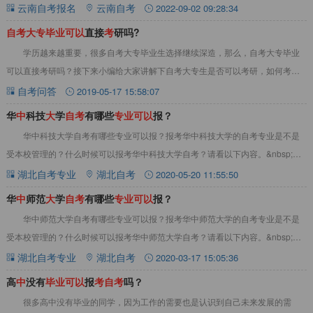
大专没有高中毕业证可以报考吗10
云南自考报名
云南自考
2022-09-02 09:28:34
自
考
大
专
毕
业
可
以
直接
考
研吗?
学历越来越重要，很多自考大专毕业生选择继续深造，那么，自考大专毕业
可以直接考研吗？接下来小编给大家讲解下自考大专生是否可以考研，如何考
研。自考大专毕业生考研需符合以下条件： (一
自考问答
2019-05-17 15:58:07
华
中
科技
大
学
自
考
有哪些
专
业
可
以
报？
华中科技大学自考有哪些专业可以报？报考华中科技大学的自考专业是不是
受本校管理的？什么时候可以报考华中科技大学自考？请看以下内容。&nbsp;华
中科技大学自考主考专业申报机构主考学校
湖北自考专业
湖北自考
2020-05-20 11:55:50
华
中
师范
大
学
自
考
有哪些
专
业
可
以
报？
华中师范大学自考有哪些专业可以报？报考华中师范大学的自考专业是不是
受本校管理的？什么时候可以报考华中师范大学自考？请看以下内容。&nbsp;华
中师范大学自考有哪些专业可以报？华中师
湖北自考专业
湖北自考
2020-03-17 15:05:36
高
中
没有
毕
业
可
以
报
考
自
考
吗？
很多高中没有毕业的同学，因为工作的需要也是认识到自己未来发展的需