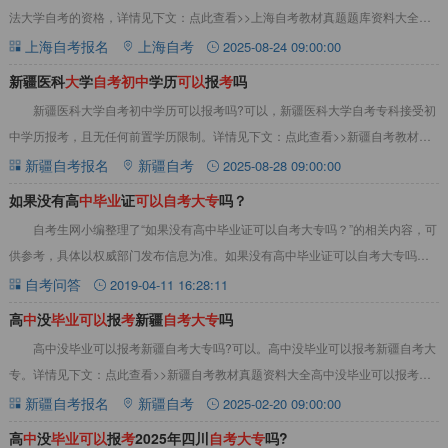
法大学自考的资格‌，详情见下文：点此查看>>上海自考教材真题题库资料大全初
中文凭可以报考华东政法大学自考‌吗
上海自考报名
上海自考
2025-08-24 09:00:00
新疆医科
大
学
自
考
初
中
学历
可
以
报
考
吗
新疆医科大学自考初中学历可以报考吗?可以，新疆医科大学自考专科接受‌初
中学历报考‌，且无任何前置学历限制。详情见下文：点此查看>>新疆自考教材真
题资料大全新疆医科大学自考初中学历可
新疆自考报名
新疆自考
2025-08-28 09:00:00
如果没有高
中
毕
业
证
可
以
自
考
大
专
吗？
自考生网小编整理了“如果没有高中毕业证可以自考大专吗？”的相关内容，可
供参考，具体以权威部门发布信息为准。如果没有高中毕业证可以自考大专吗？
自考大专一般需要满足如下条件：中华人民共
自考问答
2019-04-11 16:28:11
高
中
没
毕
业
可
以
报
考
新疆
自
考
大
专
吗
高中没毕业可以报考新疆自考大专吗?可以。高中没毕业可以报考新疆自考大
专‌。详情见下文：点此查看>>新疆自考教材真题资料大全高中没毕业可以报考新
疆自考大专吗?可以。‌高中没毕业可以报
新疆自考报名
新疆自考
2025-02-20 09:00:00
高
中
没
毕
业
可
以
报
考
2025年四川
自
考
大
专
吗?