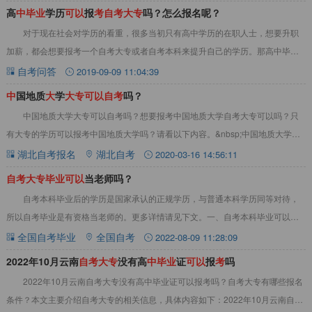
高
中
毕
业
学历
可
以
报
考
自
考
大
专
吗？怎么报名呢？
对于现在社会对学历的看重，很多当初只有高中学历的在职人士，想要升职
加薪，都会想要报考一个自考大专或者自考本科来提升自己的学历。那高中毕业
学历可以报考自考大专吗？怎么报名呢？&nbs
自考问答
2019-09-09 11:04:39
中
国地质
大
学
大
专
可
以
自
考
吗？
中国地质大学大专可以自考吗？想要报考中国地质大学自考大专可以吗？只
有大专的学历可以报考中国地质大学吗？请看以下内容。&nbsp;中国地质大学大
专可以自考吗？1、只有大专学历想要报考
湖北自考报名
湖北自考
2020-03-16 14:56:11
自
考
大
专
毕
业
可
以
当老师吗？
自考本科毕业后的学历是国家承认的正规学历，与普通本科学历同等对待，
所以自考毕业是有资格当老师的。更多详情请见下文。一、自考本科毕业可以当
老师吗可以的1、自考本科毕业后是可以考教师资
全国自考毕业
全国自考
2022-08-09 11:28:09
2022年10月云南
自
考
大
专
没有高
中
毕
业
证
可
以
报
考
吗
2022年10月云南自考大专没有高中毕业证可以报考吗？自考大专有哪些报名
条件？本文主要介绍自考大专的相关信息，具体内容如下：2022年10月云南自考