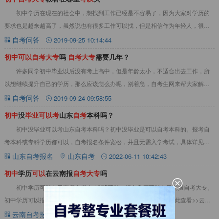
初中学历在现在的社会中，想找到工作已经是不容易了，因为大家对学历的
要求也是越来越高了，虽然说也有很多工作可以找，但是相信作为年轻人，很多
人还是想要提高自己的学历，所以这就有很多初中
自考问答
2019-09-25 10:14:44
初
中
可
以
自
考
大
专
吗
自
考
大
专
需要几年？
许多同学初中毕业以后没有考上高中，但是年龄太小，不适合出去工作，所
以想继续提升自己的学历，那么应该怎么办呢，别着急，自考生网来帮大家解决
问题，下面是小编为大家整理的初中可以自考大专
自考问答
2019-09-24 09:58:55
初
中
没
毕
业
可
以
考
山东
自
考
本科吗？
初中没毕业可以考山东自考本科吗？初中没毕业是可以自考本科的。报考自
考本科或专科学历都可以，自考报名条件宽松，并且无需入学考试，具体详见下
文。一、初中没毕业可以考山东自考本科吗？初中
山东自考报名
山东自考
2022-06-11 10:42:43
初
中
学历
可
以
在云南报
自
考
大
专
吗
初中学历可以在云南报自考大专吗?可以，初中学历可以在云南报自考大专‌。
初中学历可以报考成人自考大专，没有学历要求‌。详情见下文：点此查看>>云南
自考教材真题资料大全初中学历可以在云
云南自考报名
云南自考
2025-02-13 09:00:00