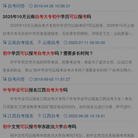
容，为考生解惑：问：中专毕业读大学可以自考
自考问答
2019-04-26 10:36:31
2025年10月云南
自
考
大
专
初
中
学历
可
以
报
考
吗
2025年10月云南自考大专初中学历可以报考吗?可以报考。2025年10月云南
自考大专‌允许初中学历者直接报考‌，无前置学历限制。详情见下文：点此查看>>
云南自考教材真题资料大全2
云南自考报名
云南自考
2025-07-11 09:00:00
初
中
学历
可
以
报
考
自
考
大
专
吗？需要多长时间？
对于学历文凭不高的同学来说，想要考自考，便是为了提供文凭，让自己有
更多的机会。那么“初中学历可以报考自考大专吗？需要多长时间？”自考生网小编
给大家整理了以下内容，供大家参考。&nb
自考问答
2019-09-05 11:51:27
中
专
毕
业
可
以
报名江西
自
考
大
专
吗
中专毕业可以报名江西自考大专吗？中专毕业可以报名江西自考大专！考生
只需要在“江西省教育考试院”规定报名时间内，前往报名点进行注册，即可进行江
西自考大专报名。详情如下：中专毕业可以报
江西自考报名
江西自考
2023-06-26 10:19:41
初
中
文凭
可
以
报
考
华东政法
大
学
自
考‌吗
初中文凭可以报考华东政法大学自考‌吗?可以，初中文凭‌完全具备报考华东政