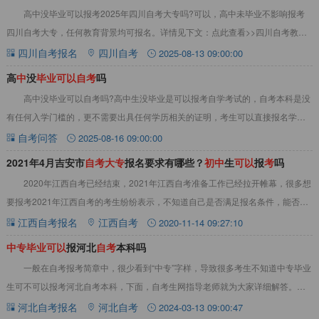
高中没毕业可以报考2025年四川自考大专吗?可以，高中未毕业‌不影响‌报考
四川自考大专，任何教育背景均可报名。详情见下文：点此查看>>四川自考教材
真题资料大全高中没毕业可以报考20
四川自考报名
四川自考
2025-08-13 09:00:00
高
中
没
毕
业
可
以
自
考
吗
高中没毕业可以自考吗?高中生没毕业是可以报考自学考试的，自考本科是没
有任何入学门槛的，更不需要出具任何学历相关的证明，考生可以直接报名学习
然后参加考试。高效备考自考，小编推荐自考备
自考问答
2025-08-16 09:00:00
2021年4月吉安市
自
考
大
专
报名要求有哪些？
初
中
生
可
以
报
考
吗
2020年江西自考已经结束，2021年江西自考准备工作已经拉开帷幕，很多想
要报考2021年江西自考的考生纷纷表示，不知道自己是否满足报名条件，能否顺
利报考江西自考，也不知道江西自考
江西自考报名
江西自考
2020-11-14 09:27:10
中
专
毕
业
可
以
报河北
自
考
本科吗
一般在自考报考简章中，很少看到“中专”字样，导致很多考生不知道中专毕业
生可不可以报考河北自考本科，下面，自考生网指导老师就为大家详细解答。中
专毕业可以报河北自考本科吗中专毕业可以报
河北自考报名
河北自考
2024-03-13 09:00:47