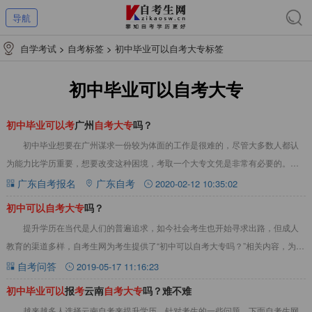
导航
自学考试
>
自考标签
>
初中毕业可以自考大专标签
初中毕业可以自考大专
初
中
毕
业
可
以
考
广州
自
考
大
专
吗？
初中毕业想要在广州谋求一份较为体面的工作是很难的，尽管大多数人都认
为能力比学历重要，想要改变这种困境，考取一个大专文凭是非常有必要的。那
初中毕业可以考广州自考大专吗？初中毕业可以考
广东自考报名
广东自考
2020-02-12 10:35:02
初
中
可
以
自
考
大
专
吗？
提升学历在当代是人们的普遍追求，如今社会考生也开始寻求出路，但成人
教育的渠道多样，自考生网为考生提供了“初中可以自考大专吗？”相关内容，为考
生解惑：问：初中可以自考大专吗？答：初中
自考问答
2019-05-17 11:16:23
初
中
毕
业
可
以
报
考
云南
自
考
大
专
吗？难不难
越来越多人选择云南自考来提升学历，针对考生的一些问题，下面自考生网