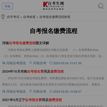
导航
自学考试
>
自考标签
>
自考报名缴费流程标签
自考报名缴费流程
河南
自
考
报
名
缴
费
流
程
图文详解
河南自考报名费网上缴费流程图文详解点击查看：（1）自考网课&nbsp;
（2）自考教材、资料&nbsp;（3）自考题库(1)考生登录河南自考报名系统，核对
报考课程和报名信息，确认无误
河南自考报名
河南自考
2023-02-24 10:41:36
2024年10月河南
自
考
报
名
费
用及
缴
费
流
程
2024年10月河南自考报名费用：考务费收费标准为每科15元，电子信息采集
费每次12元。首次报考河南的新生和系统中没有照片图像信息的考生，需要采集
图像信息，才缴纳信息采集费。详情见
河南自考报名
河南自考
2024-03-25 10:08:27
2021年4月辽宁
自
考
报
名
费
用及
缴
费
流
程
2021年4月辽宁大专自考报名费和自考本科报名费用都是按理论课每科45元;