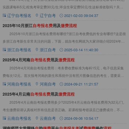
实践课每科5元;程免考审定费30元/生;毕业生审定费50元/生这标准收取吗？关于
2021年4月辽宁自考报名
辽宁自考报名
辽宁自考
2021-02-03 09:04:37
2025年10月浙江
自
考
报
名
费
用及
缴
费
流
程
2025年10月浙江自考报名费用有哪些?浙江自考收费低的专业有哪些?这是很
多浙江自考新生非常关注的问题，下面，就自考生网就为大家详细介绍2024年10
月浙江自考报名费用及浙江自考收
浙江自考报名
浙江自考
2025-03-14 11:40:30
2025年4月河南
自
考
报
名
费
用及
缴
费
流
程
2025年4月河南自考报名费用：考务费收费标准为每科15元，电子信息采集
费每次12元。首次报考河南的新生和系统中没有照片图像信息的考生，需要采集
图像信息，才缴纳信息采集费。详情见下
河南自考报名
河南自考
2024-09-21 11:21:57
2025年4月云南
自
考
报
名
费
用及
缴
费
流
程
2025年4月云南自考报名费用多少?2025年4月云南自考报名费用为32元/门。
考生缴费前请认真核对所有信息是否正确。若课程报考错误且已缴费成功，不可
再更改和退费，只能重新注册一个
云南自考报名
云南自考
2024-09-06 10:54:17
湖南师范大学网络
自
助
缴
费
平台
自
考
报
名
考
试
费
缴
费
操作
流
程