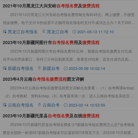
2021年10月黑龙江大兴安岭
自
考
报
名
费
及
缴
费
流
程
2021年10月黑龙江大兴安岭自考报名费用每生每科45元。网上缴费，不接受
现金缴费。电子支付卡的设置不正确导致在报名时支付不成功怎么办？关于2021
年10月黑龙江自考报名费用及相关
黑龙江自考报名
黑龙江自考
2021-05-13 11:12:10
2023年10月新疆阿图什市
自
考
报
名
费
用及
缴
费
流
程
2023年10月新疆阿图什市自考报名费35元/科，新疆自考报名缴费支付完成
后手动关闭该窗口，等待三分钟后刷新页面，查看支付结果。若支付成功且刷新
页面后依旧显示未缴费，点击更新缴费信
新疆自考报名
新疆自考
2023-05-09 10:02:14
2023年4月云南
自
考
报
名
缴
费
流
程
图文详解
2023年4月云南自考报名缴费流程图文详解点击查看：（1）自考网课&nbsp;
（2）自考教材、资料&nbsp;（3）自考题库第一步：进入云南自考报名系统页
面，进入报考系统页面，选择
云南自考报名
云南自考
2023-02-14 10:53:59
2023年10月新疆托里县
自
考
报
名
费
及在线
缴
费
流
程
2023年10月新疆托里县自考报名费多少?新疆自考报名费用怎么交?自考报名
费是全国统一标准吗?新疆自考报名可以退款吗?详情见下文：2023年10月新疆托