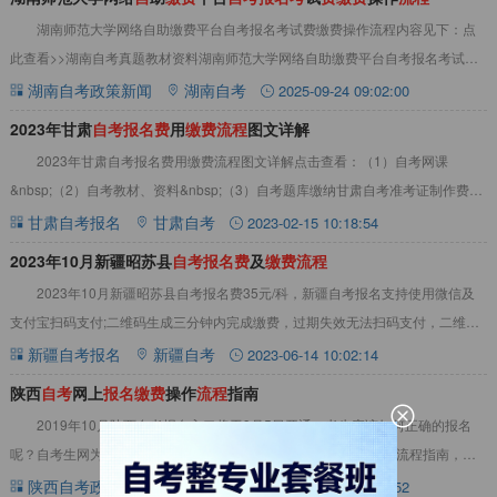
湖南师范大学网络自助缴费平台自考报名考试费缴费操作流程内容见下：点
此查看>>湖南自考真题教材资料湖南师范大学网络自助缴费平台自考报名考试费
缴费操作流程1.关注公众号：打开手机微信搜
湖南自考政策新闻
湖南自考
2025-09-24 09:02:00
2023年甘肃
自
考
报
名
费
用
缴
费
流
程
图文详解
2023年甘肃自考报名费用缴费流程图文详解点击查看：（1）自考网课
&nbsp;（2）自考教材、资料&nbsp;（3）自考题库缴纳甘肃自考准考证制作费：
考生上传照片成功后，必须通过网
甘肃自考报名
甘肃自考
2023-02-15 10:18:54
2023年10月新疆昭苏县
自
考
报
名
费
及
缴
费
流
程
2023年10月新疆昭苏县自考报名费35元/科，新疆自考报名支持使用微信及
支付宝扫码支付;二维码生成三分钟内完成缴费，过期失效无法扫码支付，二维码
只可扫描一次，第二次扫码失效。详情
新疆自考报名
新疆自考
2023-06-14 10:02:14
陕西
自
考
网上
报
名
缴
费
操作
流
程
指南
2019年10月陕西自考报名入口将于9月5日开通，考生应该如何正确的报名
呢？自考生网为陕西考生这整理提供了陕西自考网上报名缴费操作流程指南，请
考生仔细阅读。&nbsp;陕西自考网上
陕西自考政策新闻
陕西自考
2019-07-24 11:09:52