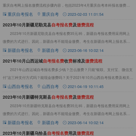
重庆自考网上报名缴费流程步骤内容，包括2023年4月重庆自考本科报名缴费失
败怎么回事等，一起来看看吧！202
重庆自考报名
重庆自考
2023-02-03 11:01:54
2023年10月新疆尼勒克县
自
考
报
名
费
及
缴
费
流
程
2023年10月新疆尼勒克县自考报名费35元/科，新疆自考报名费用采用网上
缴费的方式进行。因此，新疆自考不能现金缴费。考生在新疆自考网上报名系统
按时缴费即可。详情如下：2023年1
新疆自考报名
新疆自考
2023-06-16 10:02:14
2021年10月山西运城
自
考
报
名
费
收
费
标准及
缴
费
流
程
2021年山西运城自考报名费多少钱？怎么缴费？只能“银联、支付宝、微信支
付”这三种支付方式吗？能现金缴费吗？关于2021年10月山西自考报名费及相关注
意事项，详情见下文：2021年
山西自考报名
山西自考
2021-04-19 10:11:45
2023年10月新疆特克斯县
自
考
报
名
费
及
缴
费
流
程
2023年10月新疆特克斯县自考报名费35元/科，新疆自考报名费用采用网上
缴费的方式进行。因此，新疆自考不能现金缴费。考生在新疆自考网上报名系统
按时缴费即可。详情如下：2023年1
新疆自考报名
新疆自考
2023-06-14 10:02:14
2023年10月新疆乌恰县
自
考
报
名
费
用及
缴
费
流
程