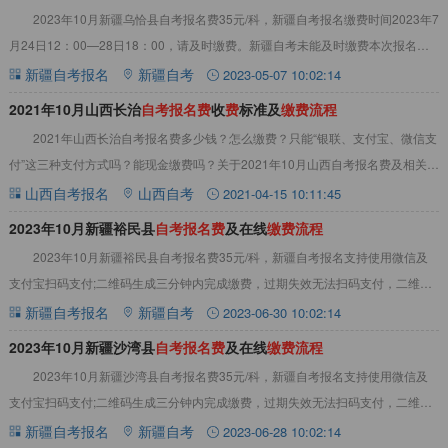
2023年10月新疆乌恰县自考报名费35元/科，新疆自考报名缴费时间2023年7
月24日12：00—28日18：00，请及时缴费。新疆自考未能及时缴费本次报名无
效，视为放弃本次报考
新疆自考报名
新疆自考
2023-05-07 10:02:14
2021年10月山西长治
自
考
报
名
费
收
费
标准及
缴
费
流
程
2021年山西长治自考报名费多少钱？怎么缴费？只能“银联、支付宝、微信支
付”这三种支付方式吗？能现金缴费吗？关于2021年10月山西自考报名费及相关注
意事项，详情见下文：2021年
山西自考报名
山西自考
2021-04-15 10:11:45
2023年10月新疆裕民县
自
考
报
名
费
及在线
缴
费
流
程
2023年10月新疆裕民县自考报名费35元/科，新疆自考报名支持使用微信及
支付宝扫码支付;二维码生成三分钟内完成缴费，过期失效无法扫码支付，二维码
只可扫描一次，第二次扫码失效。详情
新疆自考报名
新疆自考
2023-06-30 10:02:14
2023年10月新疆沙湾县
自
考
报
名
费
及在线
缴
费
流
程
2023年10月新疆沙湾县自考报名费35元/科，新疆自考报名支持使用微信及
支付宝扫码支付;二维码生成三分钟内完成缴费，过期失效无法扫码支付，二维码
只可扫描一次，第二次扫码失效。详情
新疆自考报名
新疆自考
2023-06-28 10:02:14