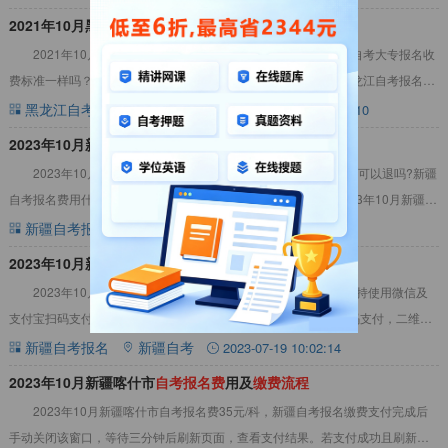
2021年10月黑龙江绥化
自
考
报
名
费
及
缴
费
流
程
2021年10月黑龙江绥化大专自考报名费多少钱？自考本科和自考大专报名收
费标准一样吗？去哪里缴费？报名费能退吗？关于2021年10月黑龙江自考报名费
用及相关注意事项，详情见下文：2
黑龙江自考报名
黑龙江自考
2021-05-13 11:12:10
2023年10月新疆塔城市
自
考
报
名
费
及
缴
费
流
程
2023年10月新疆塔城市自考报名费多少?新疆自考网上报名费可以退吗?新疆
自考报名费用什么时候缴费?未能及时缴费会怎样?详情如下：2023年10月新疆塔
城市自考报名费及缴费流程1、
新疆自考报名
新疆自考
2023-06-22 10:02:14
2023年10月新疆吐鲁番
自
考
报
名
费
用及
缴
费
流
程
2023年10月新疆吐鲁番自考报名费35元/科，新疆自考报名支持使用微信及
支付宝扫码支付;二维码生成三分钟内完成缴费，过期失效无法扫码支付，二维码
只可扫描一次，第二次扫码失效。详情
新疆自考报名
新疆自考
2023-07-19 10:02:14
2023年10月新疆喀什市
自
考
报
名
费
用及
缴
费
流
程
2023年10月新疆喀什市自考报名费35元/科，新疆自考报名缴费支付完成后
手动关闭该窗口，等待三分钟后刷新页面，查看支付结果。若支付成功且刷新页