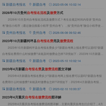
面后依旧显示未缴费，点击更新缴费信息
新疆自考报名
新疆自考
2023-05-06 10:02:14
2026年10月贵州
自
考
报
名
流
程
及
缴
费
方式
2026年10月贵州自考报名流程及缴费方式？考生在规定时间内登录“贵州自
考”微信小程序（通过微信搜索小程序“贵州自考”），按“贵州自考”微信小程序使用
指南（附件1）进行注册报名。2
贵州自考报名
贵州自考
2026-06-08 09:52:46
2023年10月新疆柯坪县
自
考
报
名
费
用及
缴
费
流
程
2023年10月新疆柯坪县自考报名费多少?新疆自考网上报名费可以退吗?新疆
自考报名费用什么时候缴费?未能及时缴费会怎样?详情如下：2023年10月新疆柯
坪县自考报名费及缴费流程1、
新疆自考报名
新疆自考
2023-05-10 10:02:14
2023年4月新疆
自
考
报
名
费
及
缴
费
流
程
图文详解
2023年4月新疆自考报名费多少?新疆自考网上报名费可以退吗?新疆自考报
名费用什么时候缴费?未能及时缴费会怎样?详情如下：2023年4月新疆自考报名
费须知1、2023年4月新疆自考
新疆自考报名
新疆自考
2023-02-10 10:00:37
2023年4月重庆
自
考
报
名
缴
费
流
程
图详解
2023年4月重庆自考报名缴费流程图详解，主要向重庆自考生们介绍了，4月