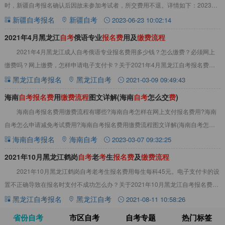
时，新疆自考报名确认后因故未参加考试者，所交费用不退。详情如下：2023年
10月新疆乌苏市自考报名费及在线缴
新疆自考报名
新疆自考
2023-06-23 10:02:14
2021年4月黑龙江
自
考
俄语专业
报
名
费
用及
缴
费
流
程
2021年4月黑龙江成人自考俄语专业报名费用多少钱？怎么缴费？必须网上
缴费吗？网上缴费，怎样申请电子支付卡？关于2021年4月黑龙江自考报名费用
及相关注意事项，详情见下文：2021
黑龙江自考报名
黑龙江自考
2021-03-09 09:49:43
海南
自
考
报
名
费
用
缴
费
流
程
图文详解(海南
自
考
怎么交
费
)
海南自考报名费用缴费流程有哪些?海南自考怎样在网上支付报名费用?海南
自考怎么申请减免考试费用?海南自考报名费用缴费流程图文详解(海南自考怎么
交费)点击查看：（1）自考网课&nbsp
海南自考报名
海南自考
2023-03-07 09:32:25
2021年10月黑龙江鹤岗
自
考
老
考
生
报
名
费
及
缴
费
流
程
2021年10月黑龙江鹤岗自考老考生报名费用每生每科45元。电子支付卡的设
置不正确导致在报名时支付不成功怎么办？关于2021年10月黑龙江自考报名费用
及相关注意事项，详情见下文：2
黑龙江自考报名
黑龙江自考
2021-08-11 10:58:26
省份自考
市区自考
自考专题
热门标签