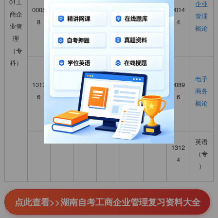
01工
市场
学原
企业
0005
1312
1341
与创
0014
商企
营销
理
管理
8
6
5
业管
4
业管
学
（初
概论
理
理
级）
（专
科）
人力
经济
资源
学原
电子
1313
1388
0089
管理
理
商务
6
6
6
（初
（初
概论
级）
级）
英语
1312
（专
4
）
点此查看>>湖南自考工商企业管理复习资料大全