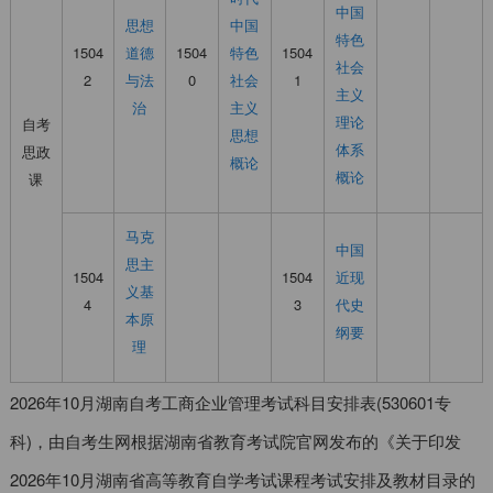
中国
思想
中国
特色
1504
道德
1504
特色
1504
社会
2
与法
0
社会
1
主义
治
主义
理论
自考
思想
体系
思政
概论
概论
课
马克
中国
思主
1504
1504
近现
义基
4
3
代史
本原
纲要
理
2026年10月湖南自考工商企业管理考试科目安排表(530601专
科)，由自考生网根据湖南省教育考试院官网发布的《关于印发
2026年10月湖南省高等教育自学考试课程考试安排及教材目录的