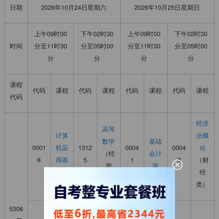
日期
2026年10月24日星期六
2026年10月25日星期日
上午09时00
下午02时30
上午09时00
下午02时30
时间
分至11时30
分至05时00
分至11时30
分至05时00
分
分
分
分
课程
代码
课程
代码
课程
代码
课程
代码
课程
代码
经济
高等
计算
法概
数学
基础
0001
机应
1312
0004
0004
论
（经
会计
8
用基
5
1
3
（财
管
学
础
经
类）
类）
5306
管理
创新