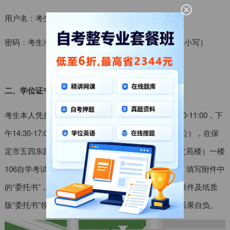
用户名：考生准考证号
密码：考生准考证号@hBuStuZk（请注意区分字母大小写）
河北大学自考管理平台
二、学位证书发放
考生本人凭身份证原件，于2026年9月18日（上午9:00-11:00，下
午14:30-17:00）、19日（上午9:00-11:00，下午不办公），在保
定市五四东路180号河北大学南院继续教育学院楼（文苑楼）一楼
106自学考试办公室领取；如有特殊情况由他人代领，填写附件中
的“委托书”，代领人持代领人及考生本人双方身份证原件及纸质
版“委托书”领取。代领学位证出现的任何问题，考生后果自负。