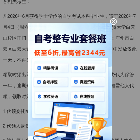
各相关考生：
凡2026年6月获得学士学位的自学考试本科毕业生，请于2026年7
月4日（周六）9:00-11:30、14:00-16:00到广东外语外贸大学白云
山校区正门（西门）旁继续教育学院招生大厅（地址：广州市白
云区白云大道北2号）领取本人学位证书。学位证书集中发放仅此
一天，不再另行安排，请务必按时领取。
领取时须出示本人有效身份证原件。学位证书由自考办代为保管
一年，逾期未领取者，自考办将不再承担保管责任。如需他人代
领，领取时须出具以下材料：
1.代领委托函（须学生本人亲笔签名）；
2.代领人身份证原件及复印件；