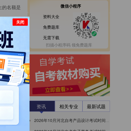
微信小程序
生的名额是
资料大全
关闭
免费题库
无需下载
扫描小程序码 领免费题库
己有一个清
资讯
相关专业
最新试题
2026年10月河北自考产品设计考试时间及考试安排表（130504本科）