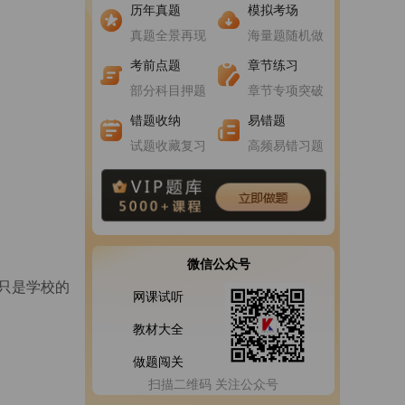
进入做题
进入做题
历年真题
模拟考场
真题全景再现
海量题随机做
进入做题
进入做题
考前点题
章节练习
部分科目押题
章节专项突破
错题收纳
易错题
试题收藏复习
高频易错习题
微信公众号
只是学校的
网课试听
教材大全
做题闯关
扫描二维码 关注公众号