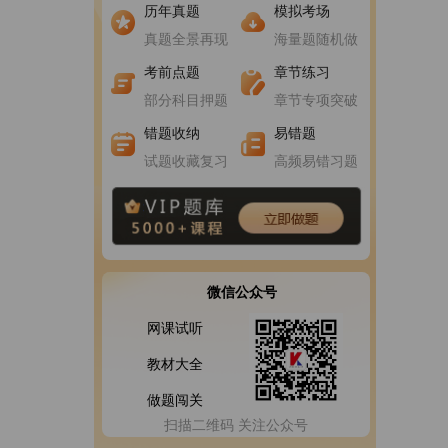
进入做题
进入做题
历年真题
模拟考场
真题全景再现
海量题随机做
进入做题
进入做题
考前点题
章节练习
部分科目押题
章节专项突破
错题收纳
易错题
试题收藏复习
高频易错习题
微信公众号
网课试听
教材大全
做题闯关
扫描二维码 关注公众号