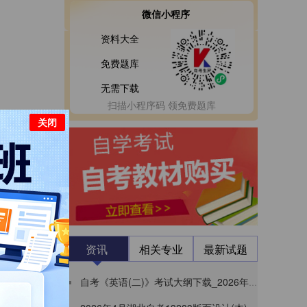
微信小程序
资料大全
免费题库
无需下载
扫描小程序码 领免费题库
关闭
家承认学历
资讯
相关专业
最新试题
自考《英语(二)》考试大纲下载_2026年4月贵州00015教材大纲
精品视频备考资