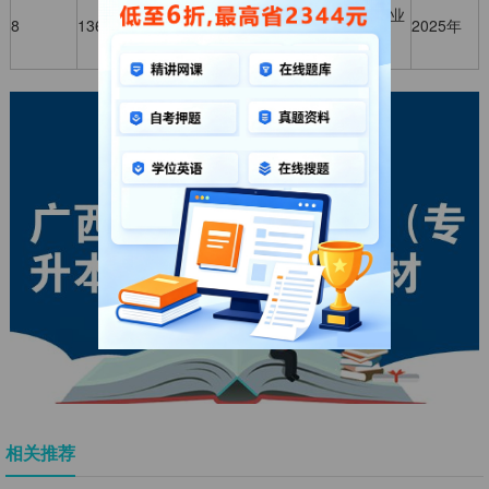
供应链管
理（第2
机械工业
8
13675
王叶峰
2025年
版修订
出版社
理
版）
相关推荐