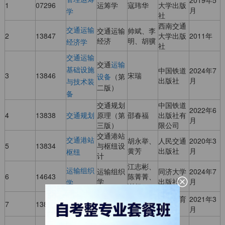
1
07296
运筹学
寇玮华
大学出版
月
学
社
西南交通
交通运输
交通运输
帅斌、李
2
13847
大学出版
2011年
经济
明、胡骥
经济学
社
交通运输
交通
运输
基础设施
中国铁道
2024年7
3
13846
宋瑞
设备
（第
出版社
月
与技术装
二版）
备
交通规划
中国铁道
2022年6
4
13838
交通规划
原理（第
邵春福
出版社有
月
三版）
限公司
交通港站
交通港站
胡永举、
人民交通
2020年3
5
13834
与枢纽设
黄芳
出版社
月
枢纽
计
江志彬、
运输组织
运输组织
同济大学
2024年7
6
14643
陈菁菁、
学
出版社
月
学
谢超
交通运输
交通运输
高等教育
2021年3
7
13841
秦进
安全
出版社
月
安全管理
供应链管