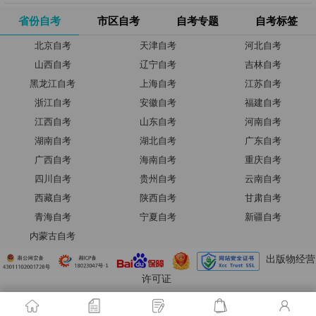
省份自考
市区自考
自考专题
自考标签
北京自考
天津自考
河北自考
山西自考
辽宁自考
吉林自考
黑龙江自考
上海自考
江苏自考
浙江自考
安徽自考
福建自考
江西自考
山东自考
河南自考
湖南自考
湖北自考
广东自考
广西自考
海南自考
重庆自考
四川自考
贵州自考
云南自考
西藏自考
陕西自考
甘肃自考
青海自考
宁夏自考
新疆自考
内蒙古自考
出版物经营
许可证