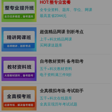
HOT:整专业套餐
全专业资料、题库、学位、网课
最高直省2344元
超值精品网课 剖析考点
上千+科次精品网课
买网课送题库
自考教材资料 备考助考
五千+科次教材资料
电子资料满三件9折
全真模拟考场 考试助手
五千+科次在线题库
全真呈现历年考试试题