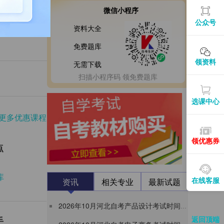
微信小程序
公众号
县自考
资料大全
免费题库
领资料
无需下载
扫描小程序码 领免费题库
选课中心
更多优惠课程
领优惠券
点
库
在线客服
资讯
相关专业
最新试题
2026年10月河北自考产品设计考试时间及考试安排表（130504本科）
返回顶端
手