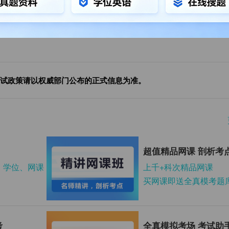
正安县自考
红花岗区自考
道真仡佬族苗族自
绥阳
治县自考
试政策请以权威部门公布的正式信息为准。
超值精品网课 剖析考
、学位、网课
上千+科次精品网课
买网课即送全真模考题
考
全真模拟考场 考试助