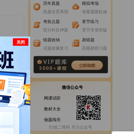
进入做题
进入做题
历年真题
模拟考场
真题全景再现
海量题随机做
进入做题
进入做题
考前点题
章节练习
部分科目押题
章节专项突破
错题收纳
易错题
关闭
试题收藏复习
高频易错习题
微信公众号
网课试听
教材大全
做题闯关
扫描二维码 关注公众号