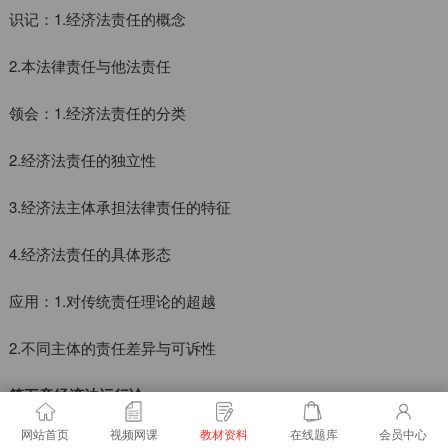
识记：1.经济法责任的概念
2.本法律责任与他法责任
领会：1.经济法责任的分类
2.经济法责任的独立性
3.经济法主体承担法律责任的特征
4.经济法责任的具体形态
应用：1.对传统责任理论的超越
2.不同主体的责任差异与可诉性
第五章经济法运行论
网站首页
视频网课
教材资料
在线题库
会员中心
学习目的与要求