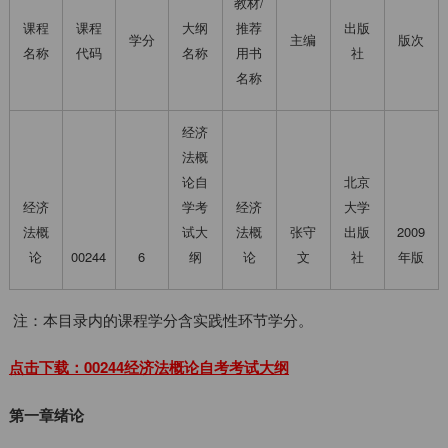
教材/
课程
课程
大纲
推荐
出版
学分
主编
版次
名称
代码
名称
用书
社
名称
经济
法概
论自
北京
经济
学考
经济
大学
法概
试大
法概
张守
出版
2009
论
00244
6
纲
论
文
社
年版
注：本目录内的课程学分含实践性环节学分。
点击下载：00244经济法概论自考考试大纲
第一章绪论