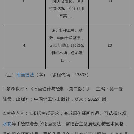
3
（如开合便捷、保护
30
性能达标、空间利用
率高）。
设计制作工整、精
致，画面干净整洁，
4
无细节瑕疵（如线条
20
粗细不均、色彩溢
出）。
（五）
插画技法
（本）（课程代码：13337）
1.参考教材：《插画设计与绘制（第二版）》，主编：吴一源、
陈雪，出版社：中国轻工业出版社，版次：2022年版。
2.考核内容：1.根据考试要求，完成原创插画作品。可选择水粉、
水彩
等手绘或者数字绘画技法，需结合主题展现独特艺术风格，
最终提交插画成品（手绘作品提交扫描件或高清照片、数字作品