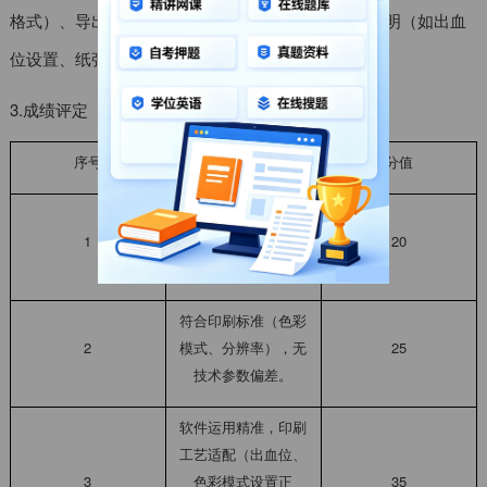
格式）、导出成品（PDF或JPG格式）及
印刷工艺
说明（如出血
位设置、纸张选择建议）。
3.成绩评定
序号
内容
分值
符合题目要求且具有
1
创意，信息传达高
20
效、无冗余。
符合印刷标准（色彩
2
模式、分辨率），无
25
技术参数偏差。
软件运用精准，印刷
工艺适配（出血位、
3
色彩模式设置正
35