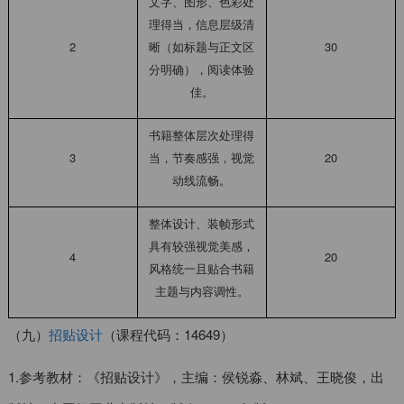
文字、图形、色彩处
理得当，信息层级清
2
晰（如标题与正文区
30
分明确），阅读体验
佳。
书籍整体层次处理得
3
当，节奏感强，视觉
20
动线流畅。
整体设计、装帧形式
具有较强视觉美感，
4
20
风格统一且贴合书籍
主题与内容调性。
（九）
招贴设计
（课程代码：14649）
1.参考教材：《招贴设计》，主编：侯锐淼、林斌、王晓俊，出