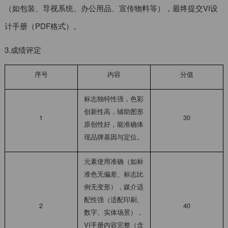
（如包装、导视系统、办公用品、宣传物料等），最终提交VI设
计手册（PDF格式）。
3.成绩评定
序号
内容
分值
标志独特性强，色彩
创新性高，辅助图形
1
30
原创性好，能准确体
现品牌基因与定位。
元素使用准确（如标
准色无偏差、标志比
例无变形），媒介适
配性强（适配印刷、
2
40
数字、实体场景），
VI手册内容完整（含