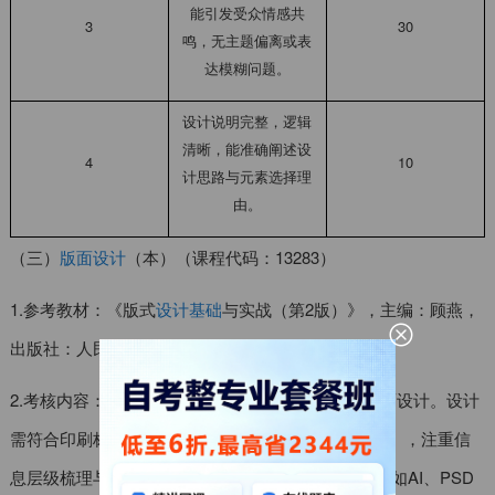
能引发受众情感共
3
30
鸣，无主题偏离或表
达模糊问题。
设计说明完整，逻辑
清晰，能准确阐述设
4
10
计思路与元素选择理
由。
（三）
版面设计
（本）（课程代码：13283）
1.参考教材：《版式
设计基础
与实战（第2版）》，主编：顾燕，
出版社：人民邮电出版社，版次：2024年版。
2.考核内容：1.根据给定主题要求，完成 A3 幅面版面设计。设计
需符合印刷标准（如CMYK色彩模式、300dpi分辨率），注重信
息层级梳理与视觉动线引导，最终提交设计源文件（如AI、PSD